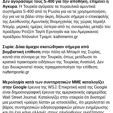
Δεν αγοράσαμε τους S-400 για την αποθήκη, επιμένει η
Αγκυρα
. Η Τουρκία αγόρασε τα πυραυλικά αμυντικά
συστήματα S-400 από τη Ρωσία για να τα χρησιμοποιήσει,
όχι για να τα βάλει στην άκρη, δήλωσε σήμερα ο επικεφαλής
της Διεύθυνσης Αμυντικής Βιομηχανίας της χώρας Ισμαήλ
Ντεμίρ, μερικές ημέρες ύστερα από τις συνομιλίες μεταξύ του
προέδρου Ρετζέπ Ταγίπ Ερντογάν και του Αμερικανού
προέδρου Ντόναλντ Τραμπ. kathimerini.gr
Συρία: Δέκα άμαχοι σκοτώθηκαν σήμερα από
βομβιστική επίθεση
στην πόλη αλ Μπαμπ της Συρίας,
κοντά στα σύνορα με την Τουρκία, όπως μετέδωσε το
κρατικό πρακτορείο ειδήσεων της Τουρκίας Ανατολή. Δεν
έχει διευκρινιστεί ποιος πραγματοποίησε την επίθεση.
naftemporiki.gr
Μεροληψία κατά των συντηρητικών ΜΜΕ καταλογίζει
στην Google
έρευνα της WSJ. Επικριτική κατά της Google
είναι δημοσιογραφική έρευνα της αμερικανικής εφημερίδας
Wall Street Journal. Καταλογίζει στην εταιρεία ότι διιατηρεί
μια μυστική «μαύρη λίστα» με ιστοσελίδες, ότι μεροληπτεί σε
βάρος συντηρητικών ειδησεογραφικών μέσων ενημέρωσης
και ότι έχει κάνει αλλαγές στους αλγόριθμους αναζήτησης