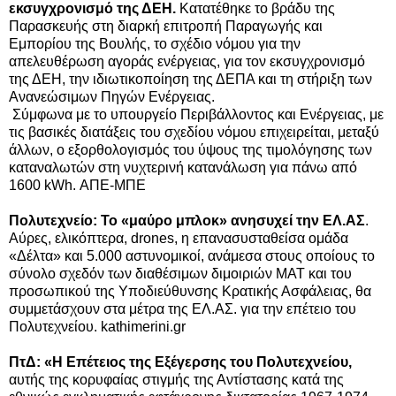
εκσυγχρονισμό της ΔΕΗ.
Κατατέθηκε το βράδυ της
Παρασκευής στη διαρκή επιτροπή Παραγωγής και
Εμπορίου της Βουλής, το σχέδιο νόμου για την
απελευθέρωση αγοράς ενέργειας, για τον εκσυγχρονισμό
της ΔΕΗ, την ιδιωτικοποίηση της ΔΕΠΑ και τη στήριξη των
Ανανεώσιμων Πηγών Ενέργειας.
Σύμφωνα με το υπουργείο Περιβάλλοντος και Ενέργειας, με
τις βασικές διατάξεις του σχεδίου νόμου επιχειρείται, μεταξύ
άλλων, ο εξορθολογισμός του ύψους της τιμολόγησης των
καταναλωτών στη νυχτερινή κατανάλωση για πάνω από
1600 kWh. ΑΠΕ-ΜΠΕ
Πολυτεχνείο: Το «μαύρο μπλοκ» ανησυχεί την ΕΛ.ΑΣ
.
Αύρες, ελικόπτερα, drones, η επανασυσταθείσα ομάδα
«Δέλτα» και 5.000 αστυνομικοί, ανάμεσα στους οποίους το
σύνολο σχεδόν των διαθέσιμων διμοιριών ΜΑΤ και του
προσωπικού της Υποδιεύθυνσης Κρατικής Ασφάλειας, θα
συμμετάσχουν στα μέτρα της ΕΛ.ΑΣ. για την επέτειο του
Πολυτεχνείου. kathimerini.gr
ΠτΔ: «Η Επέτειος της Εξέγερσης του Πολυτεχνείου,
αυτής της κορυφαίας στιγμής της Αντίστασης κατά της