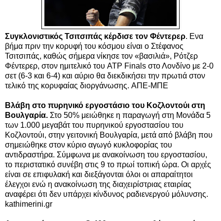
Συγκλονιστικός Τσιτσιπάς κέρδισε τον Φέντερερ
. Ενα
βήμα πριν την κορυφή του κόσμου είναι ο Στέφανος
Τσιτσιπάς, καθώς σήμερα νίκησε τον «βασιλιά», Ρότζερ
Φέντερερ, στον ημιτελικό του ATP Finals στο Λονδίνο με 2-0
σετ (6-3 και 6-4) και αύριο θα διεκδικήσει την πρωτιά στον
τελικό της κορυφαίας διοργάνωσης.
ΑΠΕ-ΜΠΕ
Βλάβη στο πυρηνικό εργοστάσιο του Κοζλοντούι στη
Βουλγαρία.
Στο 50% μειώθηκε η παραγωγή στη Μονάδα 5
των 1.000 μεγαβάτ του πυρηνικού εργοστασίου του
Κοζλοντούι, στην γειτονική Βουλγαρία, μετά από βλάβη που
σημειώθηκε στον κύριο αγωγό κυκλοφορίας του
αντιδραστήρα. Σύμφωνα με ανακοίνωση του εργοστασίου,
το περιστατικό συνέβη στις 9 το πρωί τοπική ώρα. Οι αρχές
είναι σε επιφυλακή και διεξάγονται όλοι οι απαραίτητοι
έλεγχοι ενώ η ανακοίνωση της διαχειρίστριας εταιρίας
αναφέρει ότι δεν υπάρχει κίνδυνος ραδιενεργού μόλυνσης.
kathimerini.gr