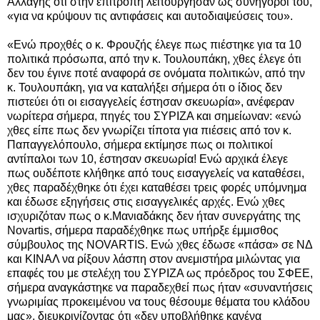
Αλλαγής ότι στην επιτροπή λειτούργησαν ως συνήγοροί του,
«για να κρύψουν τις αντιφάσεις και αυτοδιαψεύσεις του».
«Ενώ προχθές ο κ. Φρουζής έλεγε πως πιέστηκε για τα 10
πολιτικά πρόσωπα, από την κ. Τουλουπάκη, χθες έλεγε ότι
δεν του έγινε ποτέ αναφορά σε ονόματα πολιτικών, από την
κ. Τουλουπάκη, για να καταλήξει σήμερα ότι ο ίδιος δεν
πιστεύει ότι οι εισαγγελείς έστησαν σκευωρία», ανέφεραν
νωρίτερα σήμερα, πηγές του ΣΥΡΙΖΑ και σημείωναν: «ενώ
χθες είπε πως δεν γνωρίζει τίποτα για πιέσεις από τον κ.
Παπαγγελόπουλο, σήμερα εκτίμησε πως οι πολιτικοί
αντίπαλοι των 10, έστησαν σκευωρία! Ενώ αρχικά έλεγε
πως ουδέποτε κλήθηκε από τους εισαγγελείς να καταθέσει,
χθες παραδέχθηκε ότι έχει καταθέσει τρεις φορές υπόμνημα
και έδωσε εξηγήσεις στις εισαγγελικές αρχές. Ενώ χθες
ισχυριζόταν πως ο κ.Μανιαδάκης δεν ήταν συνεργάτης της
Novartis, σήμερα παραδέχθηκε πως υπήρξε έμμισθος
σύμβουλος της NOVARTIS. Ενώ χθες έδωσε «πάσα» σε ΝΔ
και ΚΙΝΑΛ να ρίξουν λάσπη στον ανεμιστήρα μιλώντας για
επαφές του με στελέχη του ΣΥΡΙΖΑ ως πρόεδρος του ΣΦΕΕ,
σήμερα αναγκάστηκε να παραδεχθεί πως ήταν «συναντήσεις
γνωριμίας προκειμένου να τους θέσουμε θέματα του κλάδου
μας», διευκρινίζοντας ότι «δεν υποβλήθηκε κανένα