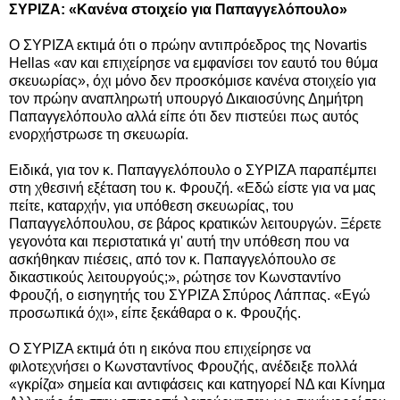
ΣΥΡΙΖΑ: «Κανένα στοιχείο για Παπαγγελόπουλο»
Ο ΣΥΡΙΖΑ εκτιμά ότι ο πρώην αντιπρόεδρος της Novartis
Hellas «αν και επιχείρησε να εμφανίσει τον εαυτό του θύμα
σκευωρίας», όχι μόνο δεν προσκόμισε κανένα στοιχείο για
τον πρώην αναπληρωτή υπουργό Δικαιοσύνης Δημήτρη
Παπαγγελόπουλο αλλά είπε ότι δεν πιστεύει πως αυτός
ενορχήστρωσε τη σκευωρία.
Ειδικά, για τον κ. Παπαγγελόπουλο ο ΣΥΡΙΖΑ παραπέμπει
στη χθεσινή εξέταση του κ. Φρουζή. «Εδώ είστε για να μας
πείτε, καταρχήν, για υπόθεση σκευωρίας, του
Παπαγγελόπουλου, σε βάρος κρατικών λειτουργών. Ξέρετε
γεγονότα και περιστατικά γι' αυτή την υπόθεση που να
ασκήθηκαν πιέσεις, από τον κ. Παπαγγελόπουλο σε
δικαστικούς λειτουργούς;», ρώτησε τον Κωνσταντίνο
Φρουζή, ο εισηγητής του ΣΥΡΙΖΑ Σπύρος Λάππας. «Εγώ
προσωπικά όχι», είπε ξεκάθαρα ο κ. Φρουζής.
Ο ΣΥΡΙΖΑ εκτιμά ότι η εικόνα που επιχείρησε να
φιλοτεχνήσει ο Κωνσταντίνος Φρουζής, ανέδειξε πολλά
«γκρίζα» σημεία και αντιφάσεις και κατηγορεί ΝΔ και Κίνημα