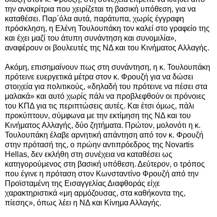
την ανακρίτρια που χειρίζεται τη βασική υπόθεση, για να
καταθέσει. Παρ΄όλα αυτά, παράτυπα, χωρίς έγγραφη
πρόσκληση, η Ελένη Τουλουπάκη τον καλεί στο γραφείο της
και έχει μαζί του άτυπη συνάντηση και συνομιλία»,
αναφέρουν οι βουλευτές της ΝΔ και του Κινήματος Αλλαγής.
Ακόμη, επισημαίνουν πως στη συνάντηση, η κ. Τουλουπάκη
πρότεινε ευεργετικά μέτρα στον κ. Φρουζή για να δώσει
στοιχεία για πολιτικούς, «δηλαδή του πρότεινε να πέσει στα
μαλακά» και αυτό χωρίς πάλι να προβλεφθούν οι πρόνοιες
του ΚΠΔ για τις περιπτώσεις αυτές. Και έτσι όμως, πάλι
προκύπτουν, σύμφωνα με την εκτίμηση της ΝΔ και του
Κινήματος Αλλαγής, δύο ζητήματα. Πρώτον, μολονότι η κ.
Τουλουπάκη έλαβε αρνητική απάντηση από τον κ. Φρουζή
στην πρότασή της, ο πρώην αντιπρόεδρος της Novartis
Hellas, δεν εκλήθη στη συνέχεια να καταθέσει ως
κατηγορούμενος στη βασική υπόθεση. Δεύτερον, ο τρόπος
που έγινε η πρόταση στον Κωνσταντίνο Φρουζή από την
Προϊσταμένη της Εισαγγελίας Διαφθοράς είχε
χαρακτηριστικά «μη αρμόζουσας, στα καθήκοντα της,
πίεσης», όπως λέει η ΝΔ και Κίνημα Αλλαγής.