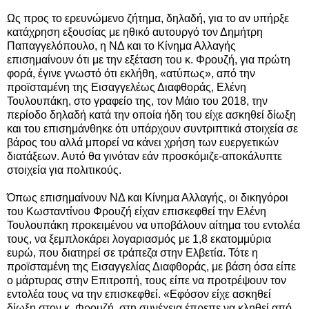
Ως προς το ερευνώμενο ζήτημα, δηλαδή, για το αν υπήρξε
κατάχρηση εξουσίας με ηθικό αυτουργό τον Δημήτρη
Παπαγγελόπουλο, η ΝΔ και το Κίνημα Αλλαγής
επισημαίνουν ότι με την εξέταση του κ. Φρουζή, για πρώτη
φορά, έγινε γνωστό ότι εκλήθη, «ατύπως», από την
προϊσταμένη της Εισαγγελέως Διαφθοράς, Ελένη
Τουλουπάκη, στο γραφείο της, τον Μάιο του 2018, την
περίοδο δηλαδή κατά την οποία ήδη του είχε ασκηθεί δίωξη
και του επισημάνθηκε ότι υπάρχουν συντριπτικά στοιχεία σε
βάρος του αλλά μπορεί να κάνει χρήση των ευεργετικών
διατάξεων. Αυτό θα γινόταν εάν προσκόμιζε-αποκάλυπτε
στοιχεία για πολιτικούς.
Όπως επισημαίνουν ΝΔ και Κίνημα Αλλαγής, οι δικηγόροι
του Κωσταντίνου Φρουζή είχαν επισκεφθεί την Ελένη
Τουλουπάκη προκειμένου να υποβάλουν αίτημα του εντολέα
τους, να ξεμπλοκάρει λογαριασμός με 1,8 εκατομμύρια
ευρώ, που διατηρεί σε τράπεζα στην Ελβετία. Τότε η
προϊσταμένη της Εισαγγελίας Διαφθοράς, με βάση όσα είπε
ο μάρτυρας στην Επιτροπή, τους είπε να προτρέψουν τον
εντολέα τους να την επισκεφθεί. «Εφόσον είχε ασκηθεί
δίωξη στον κ. Φρουζή, στη συνέχεια έπρεπε να κληθεί από