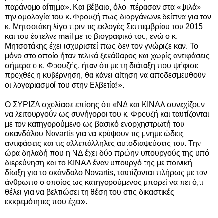
παράνομο αίτημα». Και βέβαια, όλοι πέρασαν στα «ψιλά»
την ομολογία του κ. Φρουζή πως διοργάνωνε δείπνα για τον
κ. Μητσοτάκη λίγο πριν τις εκλογές Σεπτεμβρίου του 2015
και του έστελνε mail με το βιογραφικό του, ενώ ο κ.
Μητσοτάκης έχει ισχυριστεί πως δεν τον γνώριζε καν. Το
μόνο στο οποίο ήταν τελικά ξεκάθαρος και χωρίς αντιφάσεις
σήμερα ο κ. Φρουζής, ήταν ότι με τη διάταξη που ψήφισε
προχθές η κυβέρνηση, θα κάνει αίτηση να αποδεσμευθούν
οι λογαριασμοί του στην Ελβετία!».
Ο ΣΥΡΙΖΑ σχολίασε επίσης ότι «ΝΔ και ΚΙΝΑΛ συνεχίζουν
να λειτουργούν ως συνήγοροι του κ. Φρουζή και ταυτίζονται
με τον κατηγορούμενο ως βασικό ενορχηστρωτή του
σκανδάλου Novartis για να κρύψουν τις μνημειώδεις
αντιφάσεις και τις αλλεπάλληλες αυτοδιαψεύσεις του. Την
ώρα δηλαδή που η ΝΔ έχει δύο πρώην υπουργούς της υπό
διερεύνηση και το ΚΙΝΑΛ έναν υπουργό της με ποινική
δίωξη για το σκάνδαλο Novartis, ταυτίζονται πλήρως με τον
άνθρωπο ο οποίος ως κατηγορούμενος μπορεί να πει ό,τι
θέλει για να βελτιώσει τη θέση του στις δικαστικές
εκκρεμότητες που έχει».