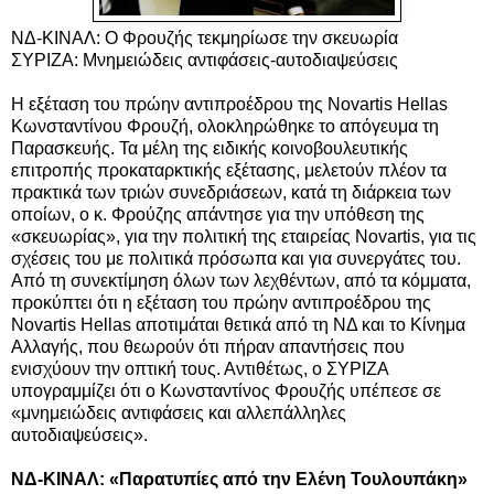
ΝΔ-ΚΙΝΑΛ: Ο Φρουζής τεκμηρίωσε την σκευωρία
ΣΥΡΙΖΑ: Μνημειώδεις αντιφάσεις-αυτοδιαψεύσεις
Η εξέταση του πρώην αντιπροέδρου της Novartis Hellas
Κωνσταντίνου Φρουζή, ολοκληρώθηκε το απόγευμα τη
Παρασκευής. Τα μέλη της ειδικής κοινοβουλευτικής
επιτροπής προκαταρκτικής εξέτασης, μελετούν πλέον τα
πρακτικά των τριών συνεδριάσεων,
κατά τη διάρκεια των
οποίων, ο κ. Φρούζης απάντησε για την υπόθεση της
«σκευωρίας», για την πολιτική της εταιρείας Novartis, για τις
σχέσεις του με πολιτικά πρόσωπα και για συνεργάτες του.
Από τη συνεκτίμηση όλων των λεχθέντων, από τα κόμματα,
προκύπτει ότι η εξέταση του πρώην αντιπροέδρου της
Novartis Hellas αποτιμάται θετικά από τη ΝΔ και το Κίνημα
Αλλαγής, που θεωρούν ότι πήραν απαντήσεις που
ενισχύουν την οπτική τους. Αντιθέτως, ο ΣΥΡΙΖΑ
υπογραμμίζει ότι ο Κωνσταντίνος Φρουζής υπέπεσε σε
«μνημειώδεις αντιφάσεις και αλλεπάλληλες
αυτοδιαψεύσεις».
ΝΔ-ΚΙΝΑΛ: «Παρατυπίες από την Ελένη Τουλουπάκη»