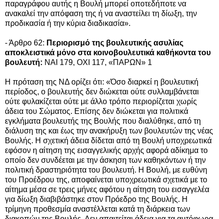
παραγράφου αυτής η Βουλή μπορεί οποτεδήποτε να
ανακαλεί την απόφαση της ή να αναστείλει τη δίωξη, την
προδικασία ή την κύρια διαδικασία».
- Άρθρο 62:
Περιορισμό της βουλευτικής ασυλίας
αποκλειστικά μόνο στα κοινοβουλευτικά καθήκοντα του
βουλευτή:
ΝΑΙ 179, ΟΧΙ 117, «ΠΑΡΩΝ» 1
Η πρόταση της ΝΔ ορίζει ότι: «Όσο διαρκεί η βουλευτική
περίοδος, ο βουλευτής δεν διώκεται ούτε συλλαμβάνεται
ούτε φυλακίζεται ούτε με άλλο τρόπο περιορίζεται χωρίς
άδεια του Σώματος. Επίσης δεν διώκεται για πολιτικά
εγκλήματα βουλευτής της Βουλής που διαλύθηκε, από τη
διάλυση της και έως την ανακήρυξη των βουλευτών της νέας
Βουλής. Η σχετική άδεια δίδεται από τη Βουλή υποχρεωτικά
εφόσον η αίτηση της εισαγγελικής αρχής αφορά αδίκημα το
οποίο δεν συνδέεται με την άσκηση των καθηκόντων ή την
πολιτική δραστηριότητα του βουλευτή. Η Βουλή, με ευθύνη
του Προέδρου της, αποφαίνεται υποχρεωτικά σχετικά με το
αίτημα μέσα σε τρεις μήνες αφότου η αίτηση του εισαγγελέα
για δίωξη διαβιβάστηκε στον Πρόεδρο της Βουλής. Η
τρίμηνη προθεσμία αναστέλλεται κατά τη διάρκεια των
διακοπών της Βουλής. Δεν απαιτείται άδεια για τα αυτόφωρα