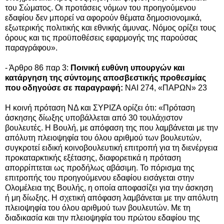
του Σώματος. Οι προτάσεις νόμων του προηγούμενου
εδαφίου δεν μπορεί να αφορούν θέματα δημοσιονομικά,
εξωτερικής πολιτικής και εθνικής άμυνας. Νόμος ορίζει τους
όρους και τις προϋποθέσεις εφαρμογής της παρούσας
παραγράφου».
- Άρθρο 86 παρ 3:
Ποινική ευθύνη υπουργών και
κατάργηση της σύντομης αποσβεστικής προθεσμίας
που οδηγούσε σε παραγραφή:
ΝΑΙ 274, «ΠΑΡΩΝ» 23
Η κοινή πρόταση ΝΔ και ΣΥΡΙΖΑ ορίζει ότι: «Πρόταση
άσκησης δίωξης υποβάλλεται από 30 τουλάχιστον
βουλευτές. Η Βουλή, με απόφαση της που λαμβάνεται με την
απόλυτη πλειοψηφία του όλου αριθμού των βουλευτών,
συγκροτεί ειδική κοινοβουλευτική επιτροπή για τη διενέργεια
προκαταρκτικής εξέτασης, διαφορετικά η πρόταση
απορρίπτεται ως προδήλως αβάσιμη. Το πόρισμα της
επιτροπής του προηγούμενου εδαφίου εισάγεται στην
Ολομέλεια της Βουλής, η οποία αποφασίζει για την άσκηση
ή μη δίωξης. Η σχετική απόφαση λαμβάνεται με την απόλυτη
πλειοψηφία του όλου αριθμού των βουλευτών. Με τη
διαδικασία και την πλειοψηφία του πρώτου εδαφίου της