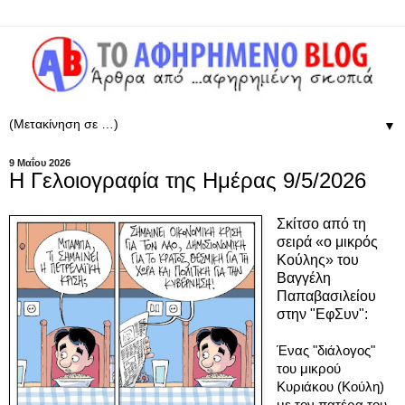
▼
9 Μαΐου 2026
Η Γελοιογραφία της Ημέρας 9/5/2026
Σκίτσο από τη
σειρά «ο μικρός
Κούλης» του
Βαγγέλη
Παπαβασιλείου
στην "ΕφΣυν":
Ένας "διάλογος"
του μικρού
Κυριάκου (Κούλη)
με τον πατέρα του,