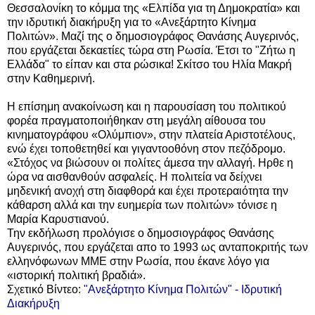
Θεσσαλονίκη το κόμμα της «Ελπίδα για τη Δημοκρατία» και
την ιδρυτική διακήρυξη για το «Ανεξάρτητο Κίνημα
Πολιτών». Μαζί της ο δημοσιογράφος Θανάσης Αυγερινός,
που εργάζεται δεκαετίες τώρα στη Ρωσία. Έτσι το "Ζήτω η
Ελλάδα" το είπαν και στα ρώσικα!
Σκίτσο του Ηλία Μακρή
στην Καθημερινή.
Η επίσημη ανακοίνωση και η παρουσίαση του πολιτικού
φορέα πραγματοποιήθηκαν στη μεγάλη αίθουσα του
κινηματογράφου «Ολύμπιον», στην πλατεία Αριστοτέλους,
ενώ έχει τοποθετηθεί και γιγαντοοθόνη στον πεζόδρομο.
«Στόχος να βιώσουν οι πολίτες άμεσα την αλλαγή. Ηρθε η
ώρα να αισθανθούν ασφαλείς. Η πολιτεία να δείχνει
μηδενική ανοχή στη διαφθορά και έχει προτεραιότητα την
κάθαρση αλλά και την ευημερία των πολιτών» τόνισε η
Μαρία Καρυστιανού.
Την εκδήλωση προλόγισε ο δημοσιογράφος Θανάσης
Αυγερινός, που εργάζεται απο το 1993 ως ανταποκριτής των
ελληνόφωνων ΜΜΕ στην Ρωσία, που έκανε λόγο για
«ιστορική πολιτική βραδιά».
Σχετικό Βίντεο:
"Ανεξάρτητο Κίνημα Πολιτών" - Ιδρυτική
Διακήρυξη