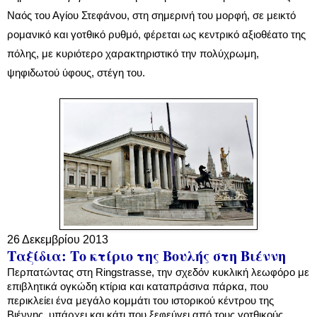
Ναός του Αγίου Στεφάνου, στη σημερινή του μορφή, σε μεικτό
ρομανικό και γοτθικό ρυθμό, φέρεται ως κεντρικό αξιοθέατο της
πόλης, με κυριότερο χαρακτηριστικό την πολύχρωμη,
ψηφιδωτού ύφους, στέγη του.
26 Δεκεμβρίου 2013
Ταξίδια: Το κτίριο της Βουλής στη Βιέννη
Περπατώντας στη Ringstrasse, την σχεδόν κυκλική λεωφόρο με
επιβλητικά ογκώδη κτίρια και καταπράσινα πάρκα, που
περικλείει ένα μεγάλο κομμάτι του ιστορικού κέντρου της
Βιέννης, υπάρχει και κάτι που ξεφεύγει από τους γοτθικούς,