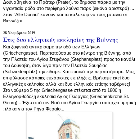
Δούναβη είναι τ
ο Πράτερ (Prater), το δημόσιο πάρκο με την
γιγαντιαία ρόδα στο
περίφημο λούνα παρκ
(εικόνα αριστερά) ...
Στον "Alte Donau" κάνουν και τα καλοκαιρινά τους μπάνια οι
Βιεννέζοι...
28 Νοεμβρίου 2019
Στις δυο ελληνικές εκκλησίες της Βιέννης
Και ξαφνικά αντικρίσαμε την οδό των Ελλήνων
(Griechengasse). Περπατούσαμε στο κέντρο της Βιέννης, από
την Πλατεία του Αγίου Στεφάνου (Stephansplatz) προς το κανάλι
του Δούναβη, όταν λίγο πριν την Πλατεία Σουηδίας
(Schwedenplatz) την είδαμε. Και φυσικά την περπατήσαμε. Μας
επιφύλασσε κάποιες ευχάριστες εκπλήξεις. Βρήκαμε εκεί δυο
ελληνικές εκκλησίες αλλά και δυο ελληνικές επίσης ταβέρνες!
Στο νούμερο 5 της Griechengasse στέκεται από το 1806 η
Ελληνορθόδοξη εκκλησία Άγιος Γεώργιος (Griechenkirche St.
Georg)...
Έξω από τον Ναό του Αγίου Γεωργίου υπάρχει τιμητική
πλάκα για τον Ρήγα Φεραίο...