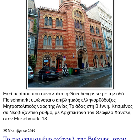
Εκεί περίπου που συναντάται η Griechengasse με την οδό
Fleischmarkt υψώνεται ο επιβλητικός ελληνορθόδοξος
Μητροπολιτικός ναός της Αγίας Τριάδας στη Βιέννη. Κτισμένος
σε Νεοβυζαντινό ρυθμό, με Αρχιτέκτονα τον Θεόφιλο Χάνσεν,
στην Fleischmarkt 13...
25 Νοεμβρίου 2019
Το πιο φημισμένο σνίτσελ της Βιέννης, στου