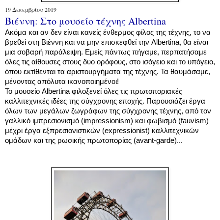
19 Δεκεμβρίου 2019
Βιέννη: Στο μουσείο τέχνης Albertina
Ακόμα και αν δεν είναι κανείς ένθερμος φίλος της τέχνης, το να
βρεθεί στη Βιέννη και να μην επισκεφθεί την Albertina, θα είναι
μια σοβαρή παράλειψη. Εμείς πάντως πήγαμε, περπατήσαμε
όλες τις αίθουσες στους δυο ορόφους, στο ισόγειο και το υπόγειο,
όπου εκτίθενται τα αριστουργήματα της τέχνης. Τα θαυμάσαμε,
μένοντας απόλυτα ικανοποιημένοι!
Το μουσείο Albertina φιλοξενεί όλες τις πρωτοποριακές
καλλιτεχνικές ιδέες της σύγχρονης εποχής. Παρουσιάζει έργα
όλων των μεγάλων ζωγράφων της σύγχρονης τέχνης, από τον
γαλλικό ιμπρεσιονισμό (impressionism) και φωβισμό (fauvism)
μέχρι έργα εξπρεσιονιστικών (expressionist) καλλιτεχνικών
ομάδων και της ρωσικής πρωτοπορίας (avant-garde)...