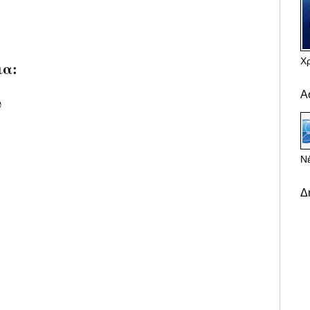
Χ
ια:
Α
υ
Νέ
Δ