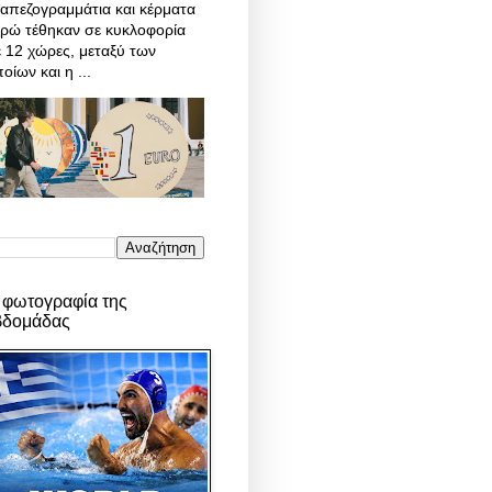
απεζογραμμάτια και κέρματα
υρώ τέθηκαν σε κυκλοφορία
 12 χώρες, μεταξύ των
οίων και η ...
 φωτογραφία της
βδομάδας