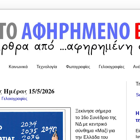
Κοινωνικά
Τεχνολογία
Φωτογραφίες
Γελοιογραφίες
Ανέ
T
 Ημέρας 15/5/2026
S
:
Γελοιογραφίες
Ξεκίνησε σήμερα
Η
το 16ο Συνέδριο της
τ
ΝΔ με κεντρικό
σύνθημα «Μαζί για
Εί
Ια
την Ελλάδα του