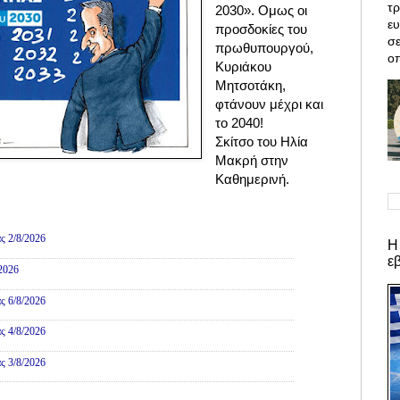
τρ
2030».
Ομως οι
ε
προσδοκίες του
σε
πρωθυπουργού,
οπ
Κυριάκου
Μητσοτάκη,
φτάνουν μέχρι και
το 2040!
Σκίτσο του Ηλία
Μακρή στην
Καθημερινή.
ες
ς 2/8/2026
Η
ε
/2026
ς 6/8/2026
ς 4/8/2026
ς 3/8/2026