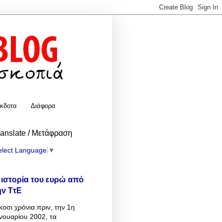
κδοτα
Διάφορα
ranslate / Μετάφραση
elect Language
▼
 ιστορία του ευρώ από
ην ΤτΕ
κοσι χρόνια πριν, την 1η
νουαρίου 2002, τα