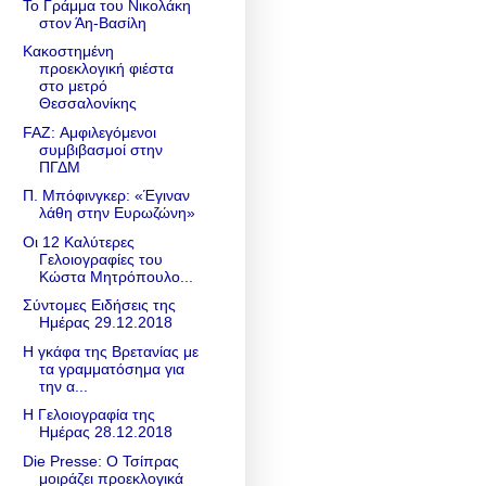
Το Γράμμα του Νικολάκη
στον Άη-Βασίλη
Κακοστημένη
προεκλογική φιέστα
στο μετρό
Θεσσαλονίκης
FAZ: Αμφιλεγόμενοι
συμβιβασμοί στην
ΠΓΔΜ
Π. Μπόφινγκερ: «Έγιναν
λάθη στην Ευρωζώνη»
Οι 12 Καλύτερες
Γελοιογραφίες του
Κώστα Μητρόπουλο...
Σύντομες Ειδήσεις της
Ημέρας 29.12.2018
Η γκάφα της Βρετανίας με
τα γραμματόσημα για
την α...
Η Γελοιογραφία της
Ημέρας 28.12.2018
Die Presse: Ο Τσίπρας
μοιράζει προεκλογικά