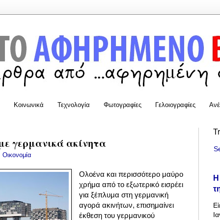
Κοινωνικά
Τεχνολογία
Φωτογραφίες
Γελοιογραφίες
Ανέ
T
 με γερμανικά ακίνητα
S
:
Οικονομία
Ολοένα και περισσότερο μαύρο
Η
χρήμα από το εξωτερικό εισρέει
τ
για ξέπλυμα στη γερμανική
αγορά ακινήτων, επισημαίνει
Εί
Ια
έκθεση του γερμανικού