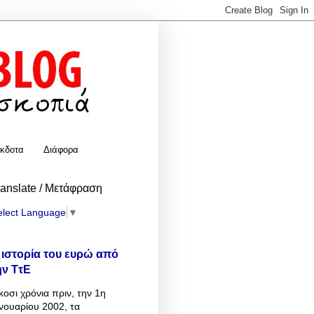
κδοτα
Διάφορα
ranslate / Μετάφραση
elect Language
▼
 ιστορία του ευρώ από
ην ΤτΕ
κοσι χρόνια πριν, την 1η
νουαρίου 2002, τα