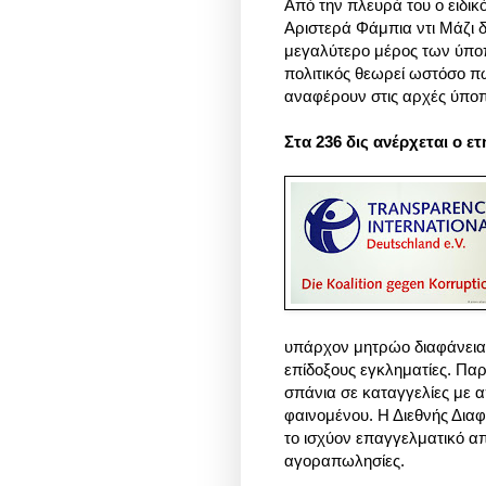
Από την πλευρά του ο ειδι
Αριστερά Φάμπια ντι Μάζι δ
μεγαλύτερο μέρος των ύπ
πολιτικός θεωρεί ωστόσο π
αναφέρουν στις αρχές ύπο
Στα 236 δις ανέρχεται ο ε
υπάρχον μητρώο διαφάνειας
επίδοξους εγκληματίες. Πα
σπάνια σε καταγγελίες με
φαινομένου. Η Διεθνής Δια
το ισχύον επαγγελματικό α
αγοραπωλησίες.