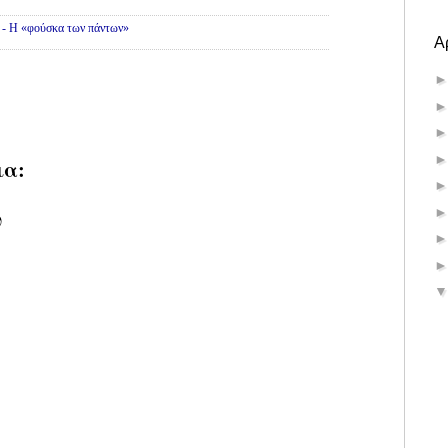
» - Η «φούσκα των πάντων»
Α
ια:
υ