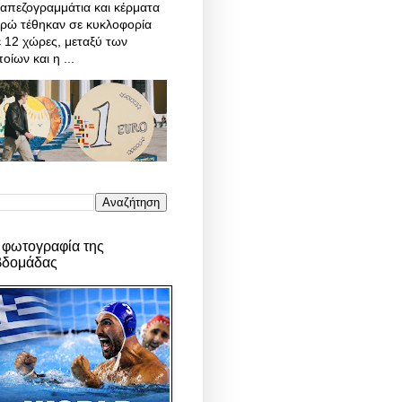
απεζογραμμάτια και κέρματα
υρώ τέθηκαν σε κυκλοφορία
 12 χώρες, μεταξύ των
οίων και η ...
 φωτογραφία της
βδομάδας