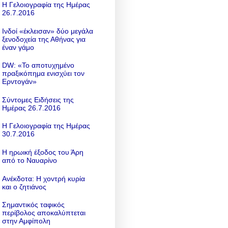
Η Γελοιογραφία της Ημέρας
26.7.2016
Ινδοί «έκλεισαν» δύο μεγάλα
ξενοδοχεία της Αθήνας για
έναν γάμο
DW: «To αποτυχημένο
πραξικόπημα ενισχύει τον
Ερντογάν»
Σύντομες Ειδήσεις της
Ημέρας 26.7.2016
Η Γελοιογραφία της Ημέρας
30.7.2016
Η ηρωική έξοδος του Άρη
από το Ναυαρίνο
Ανέκδοτα: Η χοντρή κυρία
και ο ζητιάνος
Σημαντικός ταφικός
περίβολος αποκαλύπτεται
στην Αμφίπολη