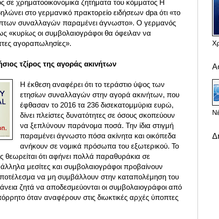
κός σε χρηματοοικονομικά ζητήματα του κόμματος Η
ηλώνει στο γερμανικό πρακτορείο ειδήσεων dpa ότι «το
οπτων συναλλαγών παραμένει άγνωστο». Ο γερμανός
ως «κυρίως οι συμβολαιογράφοι θα όφειλαν να
Χ
πτες αγοραπωλησίες».
τήσιος τζίρος της αγοράς ακινήτων
Α
Η έκθεση αναφέρει ότι το τεράστιο ύψος των
ετησίων συναλλαγών στην αγορά ακινήτων, που
έφθασαν το 2016 τα 236 δισεκατομμύρια ευρώ,
Νέ
δίνει πλείστες δυνατότητες σε όσους σκοπεύουν
να ξεπλύνουν παράνομα ποσά. Την ίδια στιγμή
παραμένει άγνωστο πόσα ακίνητα και οικόπεδα
Δ
ανήκουν σε νομικά πρόσωπα του εξωτερικού. Το
 θεωρείται ότι αφήνει πολλά παραθυράκια σε
ράλληλα μεσίτες και συμβολαιογράφοι προβαίνουν
 αποτέλεσμα να μη συμβάλλουν στην καταπολέμηση του
φάνεια ζητά να αποδεσμεύονται οι συμβολαιογράφοι από
πόρρητο όταν αναφέρουν στις διωκτικές αρχές ύποπτες