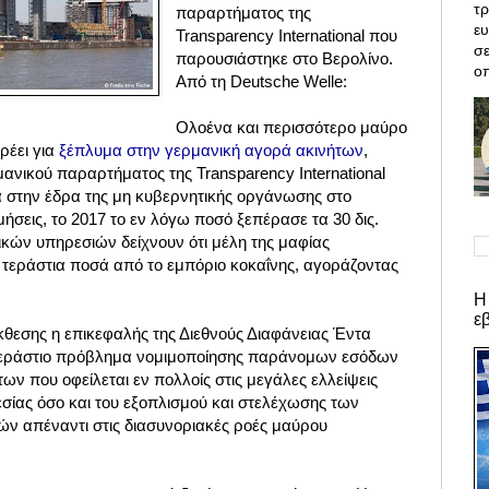
τρ
παραρτήματος της
ε
Transparency International που
σε
παρουσιάστηκε στο Βερολίνο.
οπ
Από τη
Deutsche Welle:
Ολοένα και περισσότερο μαύρο
ρέει για
ξέπλυμα στην γερμανική αγορά ακινήτων
,
μανικού παραρτήματος της Transparency International
 στην έδρα της μη κυβερνητικής οργάνωσης στο
ήσεις, το 2017 το εν λόγω ποσό ξεπέρασε τα 30 δις.
τικών υπηρεσιών δείχνουν ότι μέλη της μαφίας
τεράστια ποσά από το εμπόριο κοκαΐνης, αγοράζοντας
Η
ε
κθεσης η επικεφαλής της Διεθνούς Διαφάνειας Έντα
ι τεράστιο πρόβλημα νομιμοποίησης παράνομων εσόδων
ων που οφείλεται εν πολλοίς στις μεγάλες ελλείψεις
σίας όσο και του εξοπλισμού και στελέχωσης των
ν απέναντι στις διασυνοριακές ροές μαύρου