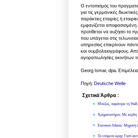
Ο εντοπισμός του πραγματικ
για τις γερμανικές διωκτικέ
παράκτιες εταιρίες ή εταιρ
εμφανίζεται αποφασισμένη 
προτίθεται να αυξήσει το πρ
που υπάγεται στις τελωνειακ
υπηρεσίας επικρίνουν πάντ
και συμβολαιογράφους. Από
αγοραπωλησίες ακινήτων το
Georg Ismar, dpa. Επιμέλε
Πηγή:
Deutsche Welle
Σχετικά Άρθρα :
Οικονομία
Μπέζος, παράτησε τη Wall S
Χρηματιστήριο: Με κέρδη 
Euronext Athens: Μηχανή 
To επόμενο κραχ: Γιατί αυτ