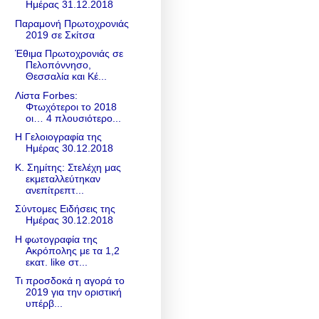
Ημέρας 31.12.2018
Παραμονή Πρωτοχρονιάς
2019 σε Σκίτσα
Έθιμα Πρωτοχρονιάς σε
Πελοπόννησο,
Θεσσαλία και Κέ...
Λίστα Forbes:
Φτωχότεροι το 2018
οι… 4 πλουσιότερο...
Η Γελοιογραφία της
Ημέρας 30.12.2018
Κ. Σημίτης: Στελέχη μας
εκμεταλλεύτηκαν
ανεπίτρεπτ...
Σύντομες Ειδήσεις της
Ημέρας 30.12.2018
Η φωτογραφία της
Ακρόπολης με τα 1,2
εκατ. like στ...
Τι προσδοκά η αγορά το
2019 για την οριστική
υπέρβ...