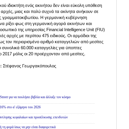
ού ιδιοκτήτη ενός ακινήτου δεν είναι εύκολη υπόθεση
ς αρχές, μιας και πολύ συχνά τα ακίνητα ανήκουν σε
ίες γραμματοκιβωτίου. Η γερμανική κυβέρνηση
να ρίξει φως στη γερμανική αγορά ακινήτων και
οσωπικό της υπηρεσίας Financial Intelligence Unit (FIU)
ές αρχές με περίπου 475 ειδικούς. Οι αρμόδιοι της
ως τον περιορισμένο αριθμό καταγγελιών από μεσίτες
 συνολικά 60.000 καταγγελίες για ύποπτες
 2017 μόλις οι 20 προέρχονταν από μεσίτες.
ια: Στέφανος Γεωργακόπουλος
treet για να πουλήσει βιβλία και άλλαξε τον κόσμο
16% στο α' εξάμηνο του 2026
άντλησης κεφαλαίων και προσέλκυσης επενδυτών
ή τη φορά ίσως να μην είναι διαφορετικά