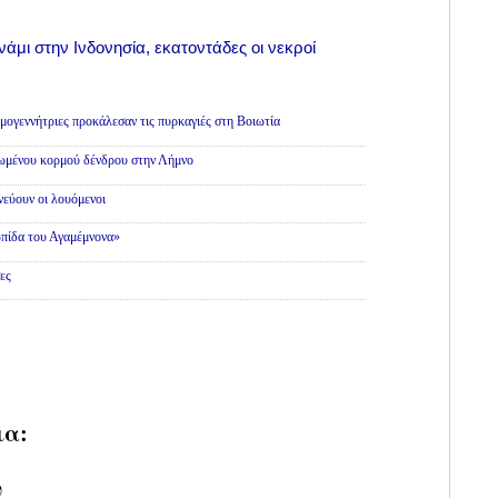
νάμι στην Ινδονησία, εκατοντάδες οι νεκροί
εμογεννήτριες προκάλεσαν τις πυρκαγιές στη Βοιωτία
θωμένου κορμού δένδρου στην Λήμνο
εύουν οι λουόμενοι
πίδα του Αγαμέμνονα»
ες
ια:
υ