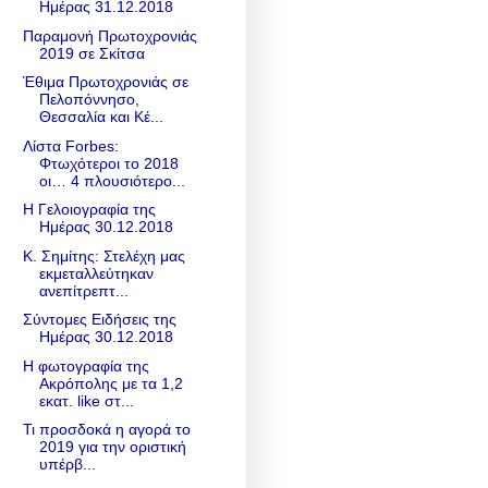
Ημέρας 31.12.2018
Παραμονή Πρωτοχρονιάς
2019 σε Σκίτσα
Έθιμα Πρωτοχρονιάς σε
Πελοπόννησο,
Θεσσαλία και Κέ...
Λίστα Forbes:
Φτωχότεροι το 2018
οι… 4 πλουσιότερο...
Η Γελοιογραφία της
Ημέρας 30.12.2018
Κ. Σημίτης: Στελέχη μας
εκμεταλλεύτηκαν
ανεπίτρεπτ...
Σύντομες Ειδήσεις της
Ημέρας 30.12.2018
Η φωτογραφία της
Ακρόπολης με τα 1,2
εκατ. like στ...
Τι προσδοκά η αγορά το
2019 για την οριστική
υπέρβ...