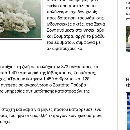
τρ
εκείνο που προκάλεσε το
ε
πολύνεκρο, σχεδόν χωρίς
σε
προειδοποίηση, τσουνάμι στις
οπ
ινδονησιακές ακτές, στα Στενά
Σοντ ανάμεσα στα νησιά Ιάβα
και Σουμάτρα, αργά το βράδυ
του Σαββάτου, σύμφωνα με
αξιωματούχους και
 στοίχισε τη ζωή σε τουλάχιστον 373 ανθρώπους και
πό 1.400 στα νησιά της Ιάβας και της Σουμάτρας,
ος. «Τραυματίστηκαν 1.459 άνθρωποι και 128
Η
ε
, ανέφερε σε ανακοίνωση ο Σουτόπο Πούρβο
ς υπηρεσίας αντιμετώπισης καταστροφών της
 στάχτη και λάβα για μήνες προτού καταρρεύσει ένα
υράς του ηφαιστείου, 0,64 τετραγωνικών χιλιομέτρων,
ούχος.