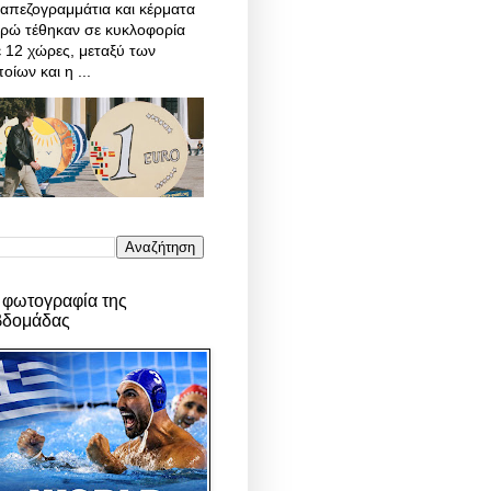
απεζογραμμάτια και κέρματα
υρώ τέθηκαν σε κυκλοφορία
 12 χώρες, μεταξύ των
οίων και η ...
 φωτογραφία της
βδομάδας