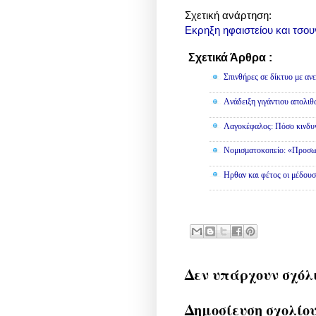
Σχετική ανάρτηση:
Εκρηξη ηφαιστείου και τσου
Σχετικά Άρθρα :
Διάφορα
Σπινθήρες σε δίκτυο με αν
Aνάδειξη γιγάντιου απολι
Λαγοκέφαλος: Πόσο κινδυν
Νομισματοκοπείο: «Προσω
Ηρθαν και φέτος οι μέδουσ
Δεν υπάρχουν σχόλ
Δημοσίευση σχολίο