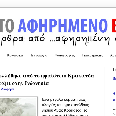
Κοινωνικά
Τεχνολογία
Φωτογραφίες
Γελοιογραφίες
Ανέ
T
ολλήθηκε από το ηφαίστειο Κρακατόα
S
νάμι στην Ινδονησία
:
Διάφορα
Η
τ
Ένα μεγάλο κομμάτι μιας
πλαγιάς του ηφαιστειώδους
Εί
νησιού Ανάκ Κρακατόα, το
Ια
οποίο αποκολλήθηκε, ήταν