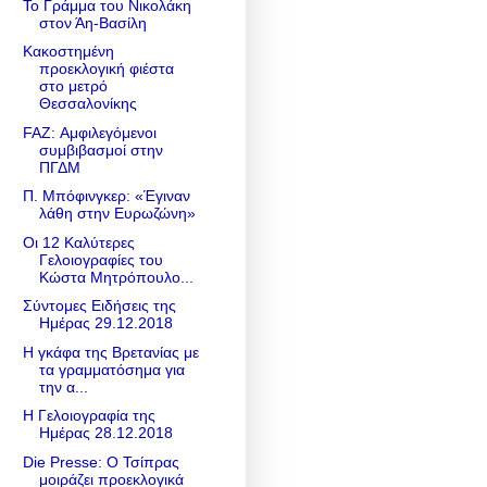
Το Γράμμα του Νικολάκη
στον Άη-Βασίλη
Κακοστημένη
προεκλογική φιέστα
στο μετρό
Θεσσαλονίκης
FAZ: Αμφιλεγόμενοι
συμβιβασμοί στην
ΠΓΔΜ
Π. Μπόφινγκερ: «Έγιναν
λάθη στην Ευρωζώνη»
Οι 12 Καλύτερες
Γελοιογραφίες του
Κώστα Μητρόπουλο...
Σύντομες Ειδήσεις της
Ημέρας 29.12.2018
Η γκάφα της Βρετανίας με
τα γραμματόσημα για
την α...
Η Γελοιογραφία της
Ημέρας 28.12.2018
Die Presse: Ο Τσίπρας
μοιράζει προεκλογικά