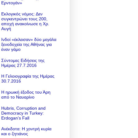
Ερντογάν»
Εκλογικός νόμος: Δεν
συγκεντρώνει τους 200,
αποχή ανακοίνωσε η Χρ.
Αυγή
Ινδοί «έκλεισαν» δύο μεγάλα
ξενοδοχεία της Αθήνας για
έναν γάμο
Σύντομες Ειδήσεις της
Ημέρας 27.7.2016
Η Γελοιογραφία της Ημέρας
30.7.2016
Η ηρωική έξοδος του Άρη
από το Ναυαρίνο
Hubris, Corruption and
Democracy in Turkey:
Erdogan’s Fall
Ανέκδοτα: Η χοντρή κυρία
και ο ζητιάνος