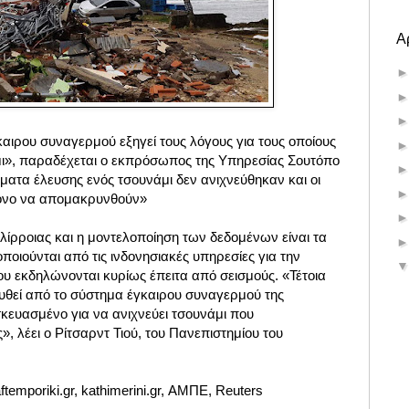
Α
αιρου συναγερμού εξηγεί τους λόγους για τους οποίους
μι», παραδέχεται ο εκπρόσωπος της Υπηρεσίας Σουτόπο
ατα έλευσης ενός τσουνάμι δεν ανιχνεύθηκαν και οι
ρόνο να απομακρυνθούν»
λίρροιας και η μοντελοποίηση των δεδομένων είναι τα
ποιούνται από τις ινδονησιακές υπηρεσίες για την
υ εκδηλώνονται κυρίως έπειτα από σεισμούς. «Τέτοια
ευθεί από το σύστημα έγκαιρου συναγερμού της
ασκευασμένο για να ανιχνεύει τσουνάμι που
, λέει ο Ρίτσαρντ Τιού, του Πανεπιστημίου του
ftemporiki.gr,
kathimerini.gr,
ΑΜΠΕ, Reuters