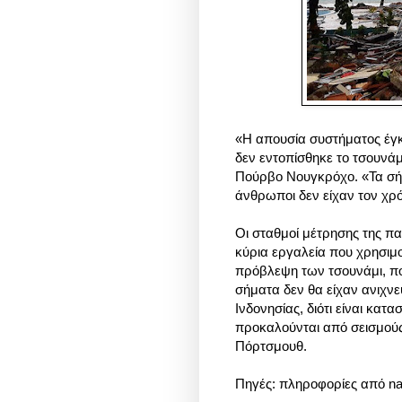
«Η απουσία συστήματος έγκ
δεν εντοπίσθηκε το τσουνά
Πούρβο Νουγκρόχο. «Τα σήμ
άνθρωποι δεν είχαν τον χ
Οι σταθμοί μέτρησης της πα
κύρια εργαλεία που χρησιμο
πρόβλεψη των τσουνάμι, πο
σήματα δεν θα είχαν ανιχν
Ινδονησίας, διότι είναι κατ
προκαλούνται από σεισμούς»
Πόρτσμουθ.
Πηγές:
πληροφορίες από
na