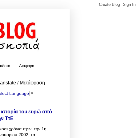
κδοτα
Διάφορα
ranslate / Μετάφραση
elect Language
▼
 ιστορία του ευρώ από
ην ΤτΕ
κοσι χρόνια πριν, την 1η
νουαρίου 2002, τα