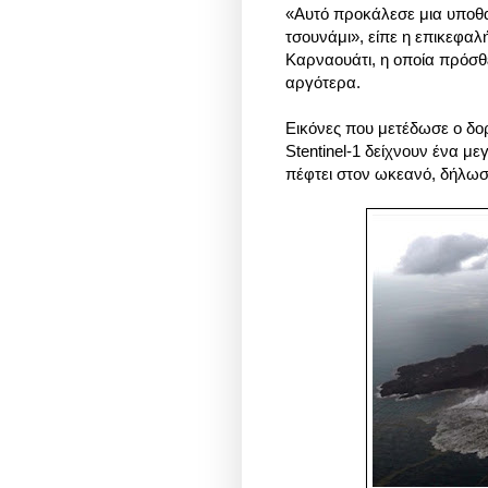
«Αυτό προκάλεσε μια υποθα
τσουνάμι», είπε η επικεφαλ
Καρναουάτι, η οποία πρόσθ
αργότερα.
Εικόνες που μετέδωσε ο δο
Stentinel-1 δείχνουν ένα με
πέφτει στον ωκεανό, δήλω