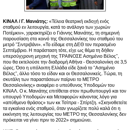
ΚΙΝΑΛ / Γ. Μανιάτης:
«Τέλεια θεατρική εκδοχή ενός
σταθμού εν λειτουργία, κατά το ανάλογο των χωριών
Ποτέμκιν», χαρακτηρίζει ο Γιάννης Μανιάτης, τη σημερινή
παρουσίαση στο κοινό της Θεσσαλονίκης του σταθμού του
μετρό "Σιντριβάνι». «Το είδαμε στη ΔΕΘ τον περασμένο
Σεπτέμβριο. Η παράσταση τότε, είχε ως θέμα τη δήθεν
υπερσύγχρονη μηχανή της ΤΡΑΙΝΟΣΕ Ασημένιο Βέλος",
που θα εκτελούσε την διαδρομή Αθήνα - Θεσσαλονίκη σε 3,5
ώρες. Όσο η υπόλοιπη Ελλάδα είδε ξανά το "Ασημένιο
Βέλος", άλλο τόσο το είδαν και οι Θεσσαλονικείς. Τώρα, τη
σκυτάλη των παραστάσεων παίρνει το ΜΕΤΡΟ
Θεσσαλονίκης» αναφέρει ο υπεύθυνος Υποδομών του
ΚΙΝΑΛ. Ο κ. Μανιάτης επιτίθεται στον πρωθυπουργό και τον
υπουργό Υποδομών και Μεταφορών κάνοντας λόγο για
«απύθμενο θράσος» των κκ Τσίπρα - Σπίρτζη. «Σκηνοθετείτε
τα εγκαίνια ενός σταθμού, όταν γνωρίζετε πολύ καλά ότι η
εκκίνηση της λειτουργίας του ΜΕΤΡΟ της Θεσσαλονίκης δεν
πρόκειται να γίνει πριν το 2022» σημειώνει.