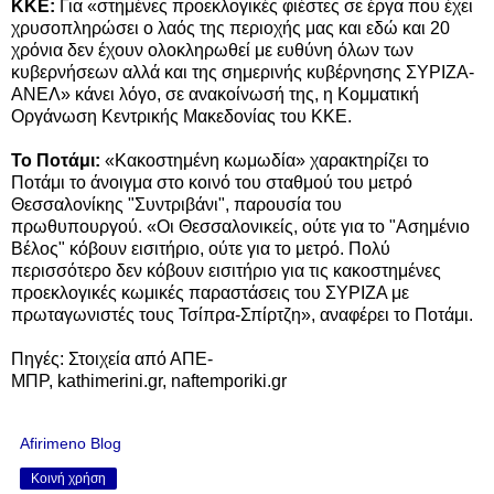
ΚΚΕ:
Για «στημένες προεκλογικές φιέστες σε έργα που έχει
χρυσοπληρώσει ο λαός της περιοχής μας και εδώ και 20
χρόνια δεν έχουν ολοκληρωθεί με ευθύνη όλων των
κυβερνήσεων αλλά και της σημερινής κυβέρνησης ΣΥΡΙΖΑ-
ΑΝΕΛ» κάνει λόγο, σε ανακοίνωσή της, η Κομματική
Οργάνωση Κεντρικής Μακεδονίας του ΚΚΕ.
Το
Ποτάμι:
«Κακοστημένη κωμωδία» χαρακτηρίζει το
Ποτάμι το άνοιγμα στο κοινό του σταθμού του μετρό
Θεσσαλονίκης "Συντριβάνι", παρουσία του
πρωθυπουργού.
«Οι Θεσσαλονικείς, ούτε για το "Ασημένιο
Βέλος" κόβουν εισιτήριο, ούτε για το μετρό. Πολύ
περισσότερο δεν κόβουν εισιτήριο για τις κακοστημένες
προεκλογικές κωμικές παραστάσεις του ΣΥΡΙΖΑ με
πρωταγωνιστές τους Τσίπρα-Σπίρτζη», αναφέρει το Ποτάμι.
Πηγές: Στοιχεία από ΑΠΕ-
ΜΠΡ,
kathimerini.gr,
naftemporiki.gr
Afirimeno Blog
Κοινή χρήση