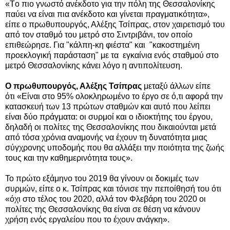
«Tο πιο γνωστό ανέκδοτο για την πόλη της Θεσσαλονίκης
παύει να είναι πια ανέκδοτο και γίνεται πραγματικότητα»,
είπε ο πρωθυπουργός, Αλέξης Τσίπρας, στον χαιρετισμό του
από τον σταθμό του μετρό στο Σιντριβάνι, τον οποίο
επιθεώρησε. Για "κ
άλπη-κη φιέστα" και
"κακοστημένη
προεκλογική παράσταση" με τα εγκαίνια ενός σταθμού στο
μετρό Θεσσαλονίκης κάνει λόγο η αντιπολίτευση.
Ο πρωθυπουργός, Αλέξης Τσίπρας
μεταξύ άλλων είπε
ότι
«
Είναι στο 95% ολοκληρωμένο το έργο σε ό,τι αφορά την
κατασκευή των 13 πρώτων σταθμών και αυτό που λείπει
είναι δύο πράγματα: οι συρμοί και ο ιδιοκτήτης του έργου,
δηλαδή οι πολίτες της Θεσσαλονίκης που δικαιούνται μετά
από τόσα χρόνια αναμονής να έχουν τη δυνατότητα μιας
σύγχρονης υποδομής που θα αλλάξει την ποιότητα της ζωής
τους και την καθημερινότητα τους
»
.
Το πρώτο εξάμηνο του 2019 θα γίνουν οι δοκιμές των
συρμών, ε
ίπε ο κ. Τσίπρας
και τόνισε την πεποίθησή του ότι
«όχι στο τέλος του 2020, αλλά τον Φλεβάρη του 2020 οι
πολίτες της Θεσσαλονίκης θα είναι σε θέση να κάνουν
χρήση ενός εργαλείου που το έχουν ανάγκη».