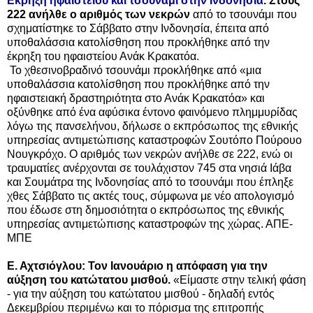
Εκρηξη ηφαιστείου και τσουνάμι στην Ινδονησία
. Στους
222 ανήλθε ο αριθμός των νεκρών
από το τσουνάμι που
σχηματίστηκε το Σάββατο στην Ινδονησία, έπειτα από
υποθαλάσσια κατολίσθηση που προκλήθηκε από την
έκρηξη του ηφαιστείου Ανάκ Κρακατόα.
Το χθεσινοβραδινό τσουνάμι προκλήθηκε από «μια
υποθαλάσσια κατολίσθηση που προκλήθηκε από την
ηφαιστειακή δραστηριότητα στο Ανάκ Κρακατόα» και
οξύνθηκε από ένα αφύσικα έντονο φαινόμενο πλημμυρίδας
λόγω της πανσελήνου, δήλωσε ο εκπρόσωπος της εθνικής
υπηρεσίας αντιμετώπισης καταστροφών Σουτόπο Πούρουο
Νουγκρόχο. Ο αριθμός των νεκρών ανήλθε σε 222, ενώ οι
τραυματίες ανέρχονται σε τουλάχιστον 745 στα νησιά Ιάβα
και Σουμάτρα της Ινδονησίας από το τσουνάμι που έπληξε
χθες Σάββατο τις ακτές τους, σύμφωνα με νέο απολογισμό
που έδωσε στη δημοσιότητα ο εκπρόσωπος της εθνικής
υπηρεσίας αντιμετώπισης καταστροφών της χώρας. ΑΠΕ-
ΜΠΕ
Ε. Αχτσιόγλου: Τον Ιανουάριο η απόφαση για την
αύξηση του κατώτατου μισθού.
«Είμαστε στην τελική φάση
- για την αύξηση του κατώτατου μισθού - δηλαδή εντός
Δεκεμβρίου περιμένω και το πόρισμα της επιτροπής