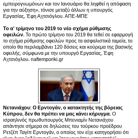
εμπειρογνωμόνων και τον Ιανουάριο θα ληφθεί η απόφαση
για την αύξηση», τόνισε μεταξύ άλλων η υπουργός
Εργασίας, Έφη Αχτσιόγλου. ΑΠΕ-ΜΠΕ
Το α' τρίμηνο του 2019 το νέο σχήμα ρύθμισης
οφειλών.
Το πρώτο τρίμηνο του 2019 θα τεθεί σε εφαρμογή
το σχήμα ρύθμισης οφειλών προς τα ασφαλιστικά ταμεία, το
οποίο θα περιλαμβάνει 120 δόσεις και κούρεμα της βασικής
οφειλής, σύμφωνα με την υπουργό Εργασίας, Έφη
Αχτσιόγλου. naftemporiki.gr
Νετανιάχου: Ο Ερντογάν, ο κατακτητής της βόρειας
Κύπρου, δεν θα πρέπει να μας κάνει κήρυγμα.
Ο
ισραηλινός πρωθυπουργός Μπενιαμίν Νετανιάχου
απάντησε σήμερα σε δηλώσεις του τούρκου προέδρου
Ρετζέπ Ταγίπ Ερντογάν, ο οποίος τον είχε κατηγορήσει ότι