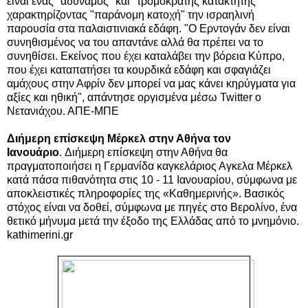
είναι ένας "αδύναμος" και "τρομοκράτης κατακτητής"
χαρακτηρίζοντας "παράνομη κατοχή" την ισραηλινή
παρουσία στα παλαιστινιακά εδάφη. "Ο Ερντογάν δεν είναι
συνηθισμένος να του απαντάνε αλλά θα πρέπει να το
συνηθίσει. Εκείνος που έχει καταλάβει την βόρεια Κύπρο,
που έχει καταπατήσει τα κουρδικά εδάφη και σφαγιάζει
αμάχους στην Αφρίν δεν μπορεί να μας κάνει κηρύγματα για
αξίες και ηθική", απάντησε οργισμένα μέσω Twitter ο
Νετανιάχου. ΑΠΕ-ΜΠΕ
Διήμερη επίσκεψη Μέρκελ στην Αθήνα τον
Ιανουάριο
. Διήμερη επίσκεψη στην Αθήνα θα
πραγματοποιήσει η Γερμανίδα καγκελάριος Αγκελα Μέρκελ
κατά πάσα πιθανότητα στις 10 - 11 Ιανουαρίου, σύμφωνα με
αποκλειστικές πληροφορίες της «Καθημερινής». Βασικός
στόχος είναι να δοθεί, σύμφωνα με πηγές στο Βερολίνο, ένα
θετικό μήνυμα μετά την έξοδο της Ελλάδας από το μνημόνιο.
kathimerini.gr