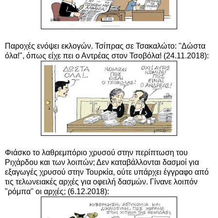
Παροχές ενόψει εκλογών. Τσίπρας σε Τσακαλώτο: "Δώστα
όλα!", όπως είχε πει ο Αντρέας στον Τσοβόλα!
(24.11.2018):
Φιάσκο το λαθρεμπόριο χρυσού στην περίπτωση του
Ριχάρδου και των λοιπών; Δεν καταβάλλονται δασμοί για
εξαγωγές χρυσού στην Τουρκία, ούτε υπάρχει έγγραφο από
τις τελωνειακές αρχές για οφειλή δασμών. Γίνανε λοιπόν
"ρόμπα" οι αρχές; (6.12.2018):