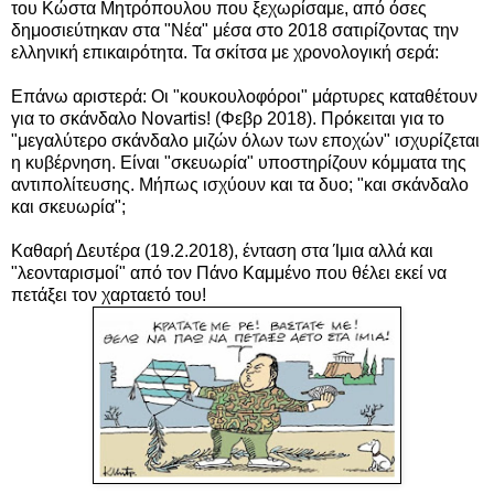
του Κώστα Μητρόπουλου που ξεχωρίσαμε, από όσες
δημοσιεύτηκαν στα "Νέα" μέσα στο 2018 σατιρίζοντας την
ελληνική επικαιρότητα. Τα σκίτσα με χρονολογική σερά:
Επάνω αριστερά:
Οι "κουκουλοφόροι" μάρτυρες καταθέτουν
για το σκάνδαλο Novartis!
(Φεβρ 2018).
Πρόκειται για το
"μεγαλύτερο σκάνδαλο μιζών όλων των εποχών" ισχυρίζεται
η κυβέρνηση. Είναι "σκευωρία" υποστηρίζουν κόμματα της
αντιπολίτευσης. Μήπως ισχύουν και τα δυο; "και σκάνδαλο
και σκευωρία";
Καθαρή Δευτέρα (19.2.2018), ένταση στα Ίμια
αλλά και
"λεονταρισμοί" από
τον Πάνο Καμμένο που θέλει εκεί να
πετάξει τον χαρταετό του!