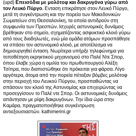
(upd)
Επεισόδια με μολότοφ και δακρυγόνα γύρω από
τον Λευκό Πύργο
. Ενταση επικράτησε στον Λευκό Πύργο,
μετά τη συγκέντρωση και την πορεία των Μακεδονικών
Σωματείων στη Θεσσαλονίκη, τα οποία αντιδρούν στη
συμφωνία των Πρεσπών. Ισχυρές αστυνομικές δυνάμεις
βρέθηκαν στο σημείο,
σχηματίζοντας ασφυκτικό κλοιό γύρω
από τους διαδηλωτές, ενώ μία ομάδα ατόμων προσπάθησε
να σπάσει τον αστυνομικό κλοιό, με αποτέλεσμα να
δημιουργηθεί ένταση. Νωρίτερα υπήρξε τηλεφώνημα για
τοποθέτηση εκρηκτικού μηχανισμού στο Παλέ Ντε Σπορ,
όπου έλαβε χώρα η ομιλία του πρωθυπουργού Αλέξη
Τσίπρα, που διαπιστώθηκε ότι πρόκειται για φάρσα. Λίγο
αργότερα, άτομα από την πορεία πέταξαν βόμβες μολότοφ
στην περιοχή του Λευκού Πύργου, προσπαθώντας να
σπάσουν τον κλοιό της Αστυνομίας και επιχειρώντας να
προσεγγίσουν το Παλέ ντε Σπορ. Οι αστυνομικές δυνάμεις
απάντησαν με ρίψη δακρυγόνων. Την ίδια ώρα στην
Καμάρα, πραγματοποιήθηκε συγκέντρωση
αντιεξουσιαστών. kathimerini.gr