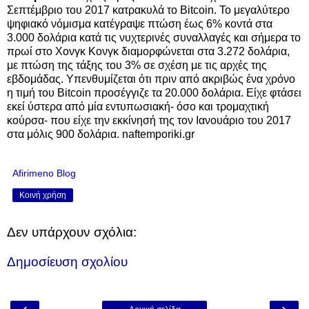
Σεπτέμβριο του 2017 κατρακυλά το Bitcoin. To μεγαλύτερο
ψηφιακό νόμισμα κατέγραψε πτώση έως 6% κοντά στα
3.000 δολάρια κατά τις νυχτερινές συναλλαγές και σήμερα το
πρωί στο Χονγκ Κονγκ διαμορφώνεται στα 3.272 δολάρια,
με πτώση της τάξης του 3% σε σχέση με τις αρχές της
εβδομάδας. Yπενθυμίζεται ότι πριν από ακριβώς ένα χρόνο
η τιμή του Bitcoin προσέγγιζε τα 20.000 δολάρια. Είχε φτάσει
εκεί ύστερα από μία εντυπωσιακή- όσο και τρομαχτική
κούρσα- που είχε την εκκίνησή της τον Ιανουάριο του 2017
στα μόλις 900 δολάρια. naftemporiki.gr
Afirimeno Blog
Κοινή χρήση
Δεν υπάρχουν σχόλια:
Δημοσίευση σχολίου
‹
›