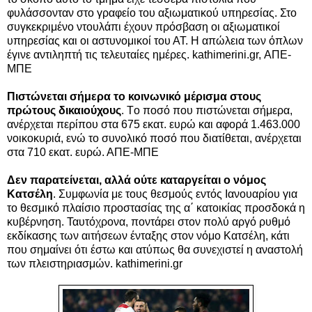
φυλάσσονταν στο γραφείο του αξιωματικού υπηρεσίας. Στο
συγκεκριμένο ντουλάπι έχουν πρόσβαση
οι αξιωματικοί
υπηρεσίας και οι αστυνομικοί του ΑΤ. Η απώλεια των όπλων
έγινε αντιληπτή τις τελευταίες ημέρες.
kathimerini.gr, ΑΠΕ-
ΜΠΕ
Πιστώνεται σήμερα το κοινωνικό μέρισμα στους
πρώτους δικαιούχους
. Tο ποσό που πιστώνεται σήμερα,
ανέρχεται περίπου στα 675 εκατ. ευρώ και αφορά 1.463.000
νοικοκυριά, ενώ το συνολικό ποσό που διατίθεται, ανέρχεται
στα 710 εκατ. ευρώ. ΑΠΕ-ΜΠΕ
Δεν παρατείνεται, αλλά ούτε καταργείται ο νόμος
Κατσέλη
. Συμφωνία με τους θεσμούς εντός Ιανουαρίου για
το θεσμικό πλαίσιο προστασίας της α΄ κατοικίας προσδοκά η
κυβέρνηση. Ταυτόχρονα, ποντάρει στον πολύ αργό ρυθμό
εκδίκασης των αιτήσεων ένταξης στον νόμο Κατσέλη, κάτι
που σημαίνει ότι έστω και ατύπως θα συνεχιστεί η αναστολή
των πλειστηριασμών. kathimerini.gr