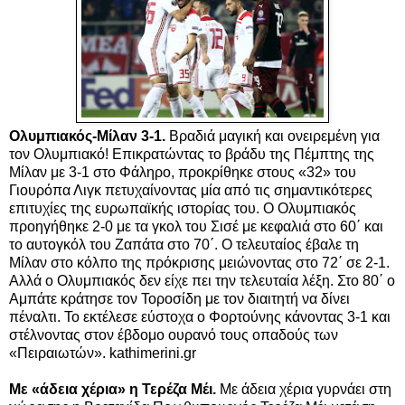
Ολυμπιακός-Μίλαν 3-1.
Βραδιά μαγική και ονειρεμένη για
τον Ολυμπιακό! Επικρατώντας το βράδυ της Πέμπτης της
Μίλαν με 3-1 στο Φάληρο, προκρίθηκε στους «32» του
Γιουρόπα Λιγκ πετυχαίνοντας μία από τις σημαντικότερες
επιτυχίες της ευρωπαϊκής ιστορίας του. Ο Ολυμπιακός
προηγήθηκε 2-0 με τα γκολ του Σισέ με κεφαλιά στο 60΄ και
το αυτογκόλ του Ζαπάτα στο 70΄. Ο τελευταίος έβαλε τη
Μίλαν στο κόλπο της πρόκρισης μειώνοντας στο 72΄ σε 2-1.
Αλλά ο Ολυμπιακός δεν είχε πει την τελευταία λέξη. Στο 80΄ ο
Αμπάτε κράτησε τον Τοροσίδη με τον διαιτητή να δίνει
πέναλτι. Το εκτέλεσε εύστοχα ο Φορτούνης κάνοντας 3-1 και
στέλνοντας στον έβδομο ουρανό τους οπαδούς των
«Πειραιωτών». kathimerini.gr
Με «άδεια χέρια» η Τερέζα Μέι.
Mε άδεια χέρια γυρνάει στη