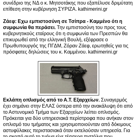
συνέδριο της ΝΔ ο κ. Μητσοτάκης που εξαπέλυσε δριμύτατη
επίθεση στην κυβέρνηση ΣΥΡΙΖΑ. kathimerini.gr
Zάεφ: Εχω εμπιστοσύνη σε Τσίπρα - Καμμένο ότι η
συμφωνία θα περάσει.
Την εμπιστοσύνη του προς τους
κυβερνητικούς εταίρους ότι η συμφωνία των Πρεσπών θα
επικυρωθεί από την ελληνική Βουλή, εξέφρασε ο
Πρωθυπουργός της ΠΓΔΜ, Ζόραν Ζάεφ, ερωτηθείς για τις
πρόσφατες δηλώσεις του κ. Καμμένου. kathimerini.gr
Εκλάπη οπλισμός από το Α.Τ. Εξαρχείων.
Συναγερμός
έχει σημάνει στην ΕΛΑΣ ύστερα από την ανακάλυψη ότι από
το Αστυνομικό Τμήμα των Εξαρχείων λείπει οπλισμός.
Πρόκειται για δύο υπηρεσιακά περίστροφα που ανήκαν στον
οπλισμό του τμήματος και χρησιμοποιούνταν από δόκιμους
αστυφύλακες περιστασιακά όταν εκτελούσαν υπηρεσία. Για
το σκοπό αυτό το τμήμα είχε τέσσερα πιστόλια που