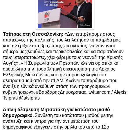
Τσίπρας στη Θεσσαλονίκη:
«
Δεν επιτρέπουμε στους
απατεώνες της πολιτικής που λεηλάτησαν τη πατρίδα μας
και την έριξαν στα βράχια της χρεοκοπίας, να ντύνονται
σήμερα με χλαμύδες και περικεφαλαίες και να παριστάνουν
τους υπερπατριώτες, χέρι-χέρι με τους νεοναζί της Χρυσής
Αυγής
»
.
«
Η Συμφωνία των Πρεσπών κλείνει οριστικά και
αμετάκλητα την προσβλητική οικειοποίηση της Αρχαίας
Ελληνικής Μακεδονίας και την παραδοξολογία του
αλυτρωτισμού από την πΓΔΜ. Κλείνει το παράθυρο που
άνοιξε η εθνικά ανεύθυνη στάση των προηγούμενων
κυβερνήσεων
»
.
#ΒαρδαρηςΔημοκρατιας. twitter.com / Alexis
Tsipras‏ @atsipras
Διπλή δέσμευση Μητσοτάκη για κατώτατο μισθό -
δημογραφικό.
Σύνδεση του κατώτατου μισθού με την
ανάπτυξη και κίνητρα για την αντιμετώπιση του
δημογραφικού εξήγγειλε στην ομιλία του από το 12ο