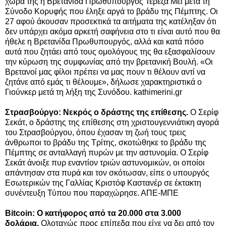
χώρα της η Βρετανίδα Πρωθυπουργός Τερέζα Μέι μετά τη
Σύνοδο Κορυφής που έληξε αργά το βράδυ της Πέμπτης. Οι
27 αφού άκουσαν προσεκτικά τα αιτήματα της κατέληξαν ότι
δεν υπάρχει ακόμα αρκετή σαφήνεια στο τι είναι αυτό που θα
ήθελε η Βρετανίδα Πρωθυπουργός, αλλά και κατά πόσο
αυτά που ζητάει από τους ομολόγους της θα εξασφαλίσουν
την κύρωση της συμφωνίας από την βρετανική Βουλή. «Οι
Βρετανοί μας φίλοι πρέπει να μας πουν τι θέλουν αντί να
ζητάνε από εμάς τι θέλουμε», δήλωσε χαρακτηριστικά ο
Γιούνκερ μετά τη λήξη της Συνόδου. kathimerini.gr
Στρασβούργο: Νεκρός ο δράστης της επίθεσης.
Ο Σερίφ
Σεκάτ, ο δράστης της επίθεσης στη χριστουγεννιάτικη αγορά
του Στρασβούργου, όπου έχασαν τη ζωή τους τρεις
άνθρωποι το βράδυ της Τρίτης, σκοτώθηκε το βράδυ της
Πέμπτης σε ανταλλαγή πυρών με την αστυνομία. Ο Σερίφ
Σεκάτ άνοιξε πυρ εναντίον τριών αστυνομικών, οι οποίοι
απάντησαν στα πυρά και τον σκότωσαν, είπε ο υπουργός
Εσωτερικών της Γαλλίας Κριστόφ Καστανέρ σε έκτακτη
συνέντευξη Τύπου που παραχώρησε. ΑΠΕ-ΜΠΕ
Bitcoin: Ο κατήφορος από τα 20.000 στα 3.000
δολάρια.
Ολοταχώς προς επίπεδα που είχε να δει από τον