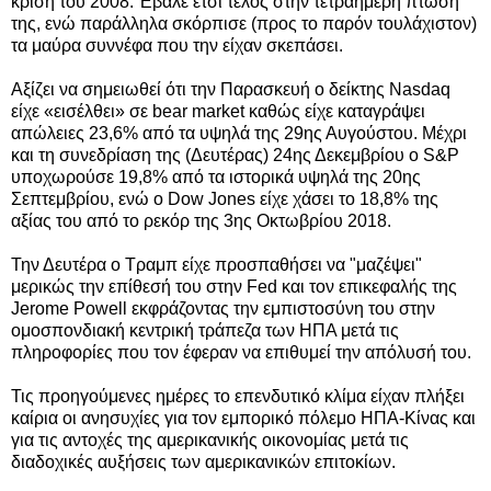
κρίση του 2008. Έβαλε έτσι τέλος στην τετραήμερη πτώση
της, ενώ παράλληλα σκόρπισε (προς το παρόν τουλάχιστον)
τα μαύρα συννέφα που την είχαν σκεπάσει.
Aξίζει να σημειωθεί ότι την Παρασκευή ο δείκτης Nasdaq
είχε «εισέλθει» σε bear market καθώς είχε καταγράψει
απώλειες 23,6% από τα υψηλά της 29ης Αυγούστου. Mέχρι
και τη συνεδρίαση της (Δευτέρας) 24ης Δεκεμβρίου ο S&P
υποχωρούσε 19,8% από τα ιστορικά υψηλά της 20ης
Σεπτεμβρίου, ενώ ο Dow Jones είχε χάσει το 18,8% της
αξίας του από το ρεκόρ της 3ης Οκτωβρίου 2018.
Την Δευτέρα ο Τραμπ είχε προσπαθήσει να "μαζέψει"
μερικώς την επίθεσή του στην Fed και τον επικεφαλής της
Jerome Powell εκφράζοντας την εμπιστοσύνη του στην
ομοσπονδιακή κεντρική τράπεζα των ΗΠΑ μετά τις
πληροφορίες που τον έφεραν να επιθυμεί την απόλυσή του.
Τις προηγούμενες ημέρες το επενδυτικό κλίμα είχαν πλήξει
καίρια οι ανησυχίες για τον εμπορικό πόλεμο ΗΠΑ-Κίνας και
για τις αντοχές της αμερικανικής οικονομίας μετά τις
διαδοχικές αυξήσεις των αμερικανικών επιτοκίων.