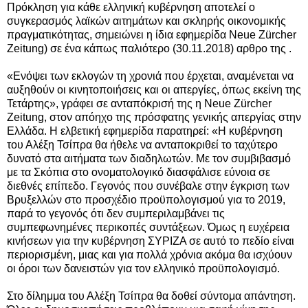
Πρόκληση για κάθε ελληνική κυβέρνηση αποτελεί ο
συγκερασμός λαϊκών αιτημάτων και σκληρής οικονομικής
πραγματικότητας, σημειώνει η ίδια εφημερίδα
Neue Zürcher
Zeitung)
σε ένα κάπως παλιότερο (30.11.2018) αρθρο της .
«Ενόψει των εκλογών τη χρονιά που έρχεται, αναμένεται να
αυξηθούν οι κινητοποιήσεις και οι απεργίες, όπως εκείνη της
Τετάρτης», γράφει σε ανταπόκρισή της η Neue Zürcher
Zeitung, στον απόηχο της πρόσφατης γενικής απεργίας στην
Ελλάδα. Η ελβετική εφημερίδα παρατηρεί: «Η κυβέρνηση
του Αλέξη Τσίπρα θα ήθελε να ανταποκριθεί το ταχύτερο
δυνατό στα αιτήματα των διαδηλωτών. Με τον συμβιβασμό
με τα Σκόπια στο ονοματολογικό διασφάλισε εύνοια σε
διεθνές επίπεδο. Γεγονός που συνέβαλε στην έγκριση των
Βρυξελλών στο προσχέδιο προϋπολογισμού για το 2019,
παρά το γεγονός ότι δεν συμπεριλαμβάνει τις
συμπεφωνημένες περικοπές συντάξεων. Όμως η ευχέρεια
κινήσεων για την κυβέρνηση ΣΥΡΙΖΑ σε αυτό το πεδίο είναι
περιορισμένη, μιας και για πολλά χρόνια ακόμα θα ισχύουν
οι όροι των δανειστών για τον ελληνικό προϋπολογισμό.
Στο δίλημμα του Αλέξη Τσίπρα θα δοθεί σύντομα απάντηση.