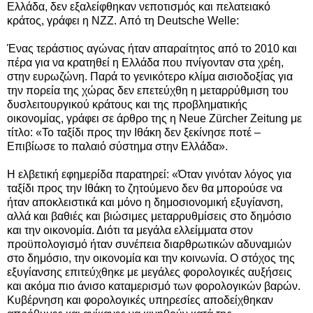
Ελλάδα, δεν εξαλείφθηκαν νεποτισμός και πελατειακό
κράτος, γράφει η NZZ. Από τη
Deutsche Welle:
Ένας τεράστιος αγώνας ήταν απαραίτητος από το 2010 και
πέρα για να κρατηθεί η Ελλάδα που πνίγονταν στα χρέη,
στην ευρωζώνη. Παρά το γενικότερο κλίμα αισιοδοξίας για
την πορεία της χώρας δεν επετεύχθη η μεταρρύθμιση του
δυσλειτουργικού κράτους
και της προβληματικής
οικονομίας, γράφει σε άρθρο της η Neue Zürcher Zeitung με
τίτλο: «Το ταξίδι προς την Ιθάκη δεν ξεκίνησε ποτέ –
Επιβίωσε το παλαιό σύστημα στην Ελλάδα».
Η ελβετική εφημερίδα παρατηρεί: «Όταν γινόταν λόγος για
ταξίδι προς την Ιθάκη το ζητούμενο δεν θα μπορούσε να
ήταν αποκλειστικά και μόνο η δημοσιονομική εξυγίανση,
αλλά και βαθιές και βιώσιμες μεταρρυθμίσεις στο δημόσιο
και την οικονομία. Διότι τα μεγάλα ελλείμματα στον
προϋπολογισμό ήταν συνέπεια διαρθρωτικών αδυναμιών
στο δημόσιο, την οικονομία και την κοινωνία. Ο στόχος της
εξυγίανσης επιτεύχθηκε με μεγάλες φορολογικές αυξήσεις
και ακόμα πιο άνισο καταμερισμό των φορολογικών βαρών.
Κυβέρνηση και φορολογικές υπηρεσίες αποδείχθηκαν