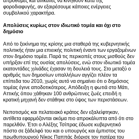
απρόθυμες και ανίκανες να κινηθούν κατά της
φοροδιαφυγής, αν εξαιρέσουμε κάποιες ενέργειες
συμβολικού χαρακτήρα.
Απολύσεις κυρίως στον ιδιωτικό τομέα και όχι στο
δημόσιο
Από το ξεκίνημα της κρίσης μια σταθερά της κυβερνητικής
πολιτικής ήταν μια επιεικής πολιτική έναντι των εργαζομένων
στον δημόσιο τομέα. Παρά τις περικοπές στους μισθούς δεν
υπήρξαν επί της ουσίας απολύσεις, ενώ στον ιδιωτικό τομέα
εκατοντάδες χιλιάδες έχασαν τη δουλειά τους. Στο μεταξύ ο
αριθμός των δημοσίων υπαλλήλων αγγίζει πλέον τα
επίπεδα του 2010, χωρίς αυτό να σημαίνει ότι ο δημόσιος
τομέας έγινε αποδοτικότερος. Απόδειξη η φωτιά στο Μάτι,
Αττικής όπου χάθηκαν 100 ανθρώπινες ζωές επειδή η
κρατική μηχανή δεν στάθηκε στο ύψος των περιστάσεων.
Νεποτισμός και πελατειακό κράτος δεν εξαλείφτηκαν,
αντίθετα εφαρμόζονται ακόμα πιο απροκάλυπτα από ότι στο
παρελθόν. Έτσι ο Αλέξης Τσίπρας έδωσε κυβερνητικό
πόστο σε ξάδελφό του και ο υπουργός και έμπιστος του
πρωθυπουργού Νίκος Παππάς διόρισε τον πατέρα του