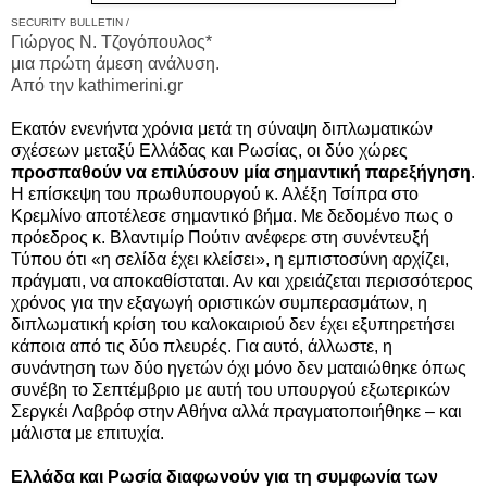
SECURITY BULLETIN /
Γιώργος Ν. Τζογόπουλος*
μια πρώτη άμεση ανάλυση.
Από την kathimerini.gr
Εκατόν ενενήντα χρόνια μετά τη σύναψη διπλωματικών
σχέσεων μεταξύ Ελλάδας και Ρωσίας, οι δύο χώρες
προσπαθούν να επιλύσουν μία σημαντική παρεξήγηση
.
Η επίσκεψη του πρωθυπουργού κ. Αλέξη Τσίπρα στο
Κρεμλίνο αποτέλεσε σημαντικό βήμα. Με δεδομένο πως ο
πρόεδρος κ. Βλαντιμίρ Πούτιν ανέφερε στη συνέντευξή
Τύπου ότι «η σελίδα έχει κλείσει», η εμπιστοσύνη αρχίζει,
πράγματι, να αποκαθίσταται. Αν και χρειάζεται περισσότερος
χρόνος για την εξαγωγή οριστικών συμπερασμάτων, η
διπλωματική κρίση του καλοκαιριού δεν έχει εξυπηρετήσει
κάποια από τις δύο πλευρές. Για αυτό, άλλωστε, η
συνάντηση των δύο ηγετών όχι μόνο δεν ματαιώθηκε όπως
συνέβη το Σεπτέμβριο με αυτή του υπουργού εξωτερικών
Σεργκέι Λαβρόφ στην Αθήνα αλλά πραγματοποιήθηκε – και
μάλιστα με επιτυχία.
Ελλάδα και Ρωσία διαφωνούν για τη συμφωνία των