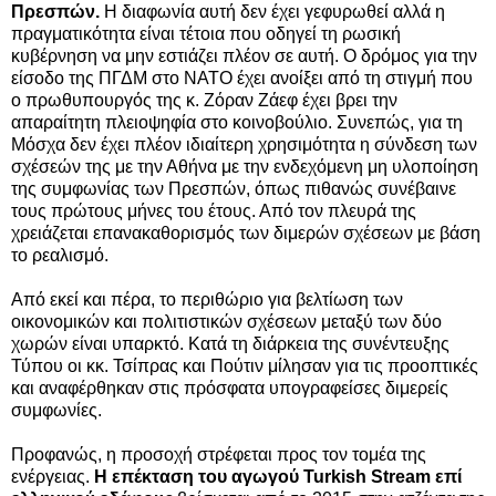
Πρεσπών.
H διαφωνία αυτή δεν έχει γεφυρωθεί αλλά η
πραγματικότητα είναι τέτοια που οδηγεί τη ρωσική
κυβέρνηση να μην εστιάζει πλέον σε αυτή. Ο δρόμος για την
είσοδο της ΠΓΔΜ στο ΝΑΤΟ έχει ανοίξει από τη στιγμή που
ο πρωθυπουργός της κ. Ζόραν Ζάεφ έχει βρει την
απαραίτητη πλειοψηφία στο κοινοβούλιο. Συνεπώς, για τη
Μόσχα δεν έχει πλέον ιδιαίτερη χρησιμότητα η σύνδεση των
σχέσεών της με την Αθήνα με την ενδεχόμενη μη υλοποίηση
της συμφωνίας των Πρεσπών, όπως πιθανώς συνέβαινε
τους πρώτους μήνες του έτους. Από τον πλευρά της
χρειάζεται επανακαθορισμός των διμερών σχέσεων με βάση
το ρεαλισμό.
Από εκεί και πέρα, το περιθώριο για βελτίωση των
οικονομικών και πολιτιστικών σχέσεων μεταξύ των δύο
χωρών είναι υπαρκτό. Κατά τη διάρκεια της συνέντευξης
Τύπου οι κκ. Τσίπρας και Πούτιν μίλησαν για τις προοπτικές
και αναφέρθηκαν στις πρόσφατα υπογραφείσες διμερείς
συμφωνίες.
Προφανώς, η προσοχή στρέφεται προς τον τομέα της
ενέργειας.
Η επέκταση του αγωγού Turkish Stream επί