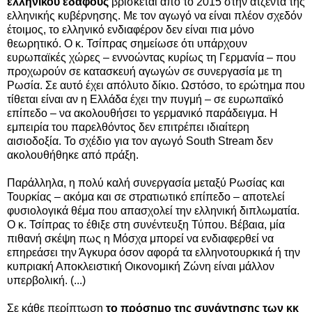
ελληνικού εδάφους
βρίσκεται από το 2015 στην ατζέντα της
ελληνικής κυβέρνησης. Με τον αγωγό να είναι πλέον σχεδόν
έτοιμος, το ελληνικό ενδιαφέρον δεν είναι πια μόνο
θεωρητικό. Ο κ. Τσίπρας σημείωσε ότι υπάρχουν
ευρωπαϊκές χώρες – εννοώντας κυρίως τη Γερμανία – που
προχωρούν σε κατασκευή αγωγών σε συνεργασία με τη
Ρωσία. Σε αυτό έχει απόλυτο δίκιο. Ωστόσο, το ερώτημα που
τίθεται είναι αν η Ελλάδα έχει την πυγμή – σε ευρωπαϊκό
επίπεδο – να ακολουθήσει το γερμανικό παράδειγμα. Η
εμπειρία του παρελθόντος δεν επιτρέπει ιδιαίτερη
αισιοδοξία. Το σχέδιο για τον αγωγό South Stream δεν
ακολουθήθηκε από πράξη.
Παράλληλα, η πολύ καλή συνεργασία μεταξύ Ρωσίας και
Τουρκίας – ακόμα και σε στρατιωτικό επίπεδο – αποτελεί
φυσιολογικά θέμα που απασχολεί την ελληνική διπλωματία.
Ο κ. Τσίπρας το έθιξε στη συνέντευξη Τύπου. Βέβαια, μία
πιθανή σκέψη πως η Μόσχα μπορεί να ενδιαφερθεί να
επηρεάσει την Άγκυρα όσον αφορά τα ελληνοτουρκικά ή την
κυπριακή Αποκλειστική Οικονομική Ζώνη είναι μάλλον
υπερβολική. (...)
Σε κάθε περίπτωση
το πρόσημο της συνάντησης των κκ