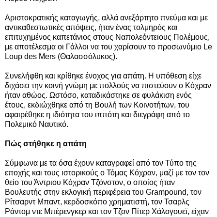
Αριστοκρατικής καταγωγής, αλλά ανεξάρτητο πνεύμα και με
αντικαθεστωτικές απόψεις, ήταν ένας τολμηρός και
επιτυχημένος καπετάνιος στους Ναπολεόντειους Πολέμους,
με αποτέλεσμα οι Γάλλοι να του χαρίσουν το προσωνύμιο Le
Loup des Mers (Θαλασσόλυκος).
Συνελήφθη και κρίθηκε ένοχος για απάτη. Η υπόθεση είχε
διχάσει την κοινή γνώμη με πολλούς να πιστεύουν ο Κόχραν
ήταν αθώος. Ωστόσο, καταδικάστηκε σε φυλάκιση ενός
έτους, εκδιώχθηκε από τη Βουλή των Κοινοτήτων, του
αφαιρέθηκε η ιδιότητα του ιππότη και διεγράφη από το
Πολεμικό Ναυτικό.
Πώς στήθηκε η απάτη
Σύμφωνα με τα όσα έχουν καταγραφεί από τον Τύπο της
εποχής και τους ιστορικούς ο Τόμας Κόχραν, μαζί με τον τον
θείο του Άντριου Κόχραν Τζόνστον, ο οποίος ήταν
Βουλευτής στην εκλογική περιφέρεια του Grampound, τον
Ρίτσαρντ Μπαντ, κερδοσκόπο χρηματιστή, τον Τσαρλς
Ράντομ ντε Μπέρενγκερ και τον Τζον Πίτερ Χάλογουεϊ, είχαν