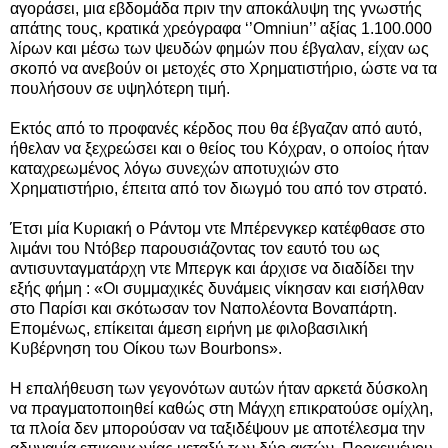
αγοράσει, μια εβδομάδα πριν την αποκάλυψη της γνωστής
απάτης τους, κρατικά χρεόγραφα ‘’Omniun’’ αξίας 1.100.000
λίρων και μέσω των ψευδών φημών που έβγαλαν, είχαν ως
σκοπό να ανεβούν οι μετοχές στο Χρηματιστήριο, ώστε να τα
πουλήσουν σε υψηλότερη τιμή.
Εκτός από το προφανές κέρδος που θα έβγαζαν από αυτό,
ήθελαν να ξεχρεώσει και ο θείος του Κόχραν, ο οποίος ήταν
καταχρεωμένος λόγω συνεχών αποτυχιών στο
Χρηματιστήριο, έπειτα από τον διωγμό του από τον στρατό.
Έτσι μία Κυριακή ο Ράντομ ντε Μπέρενγκερ κατέφθασε στο
λιμάνι του Ντόβερ παρουσιάζοντας τον εαυτό του ως
αντισυνταγματάρχη ντε Μπεργκ και άρχισε να διαδίδει την
εξής φήμη : «Οι συμμαχικές δυνάμεις νίκησαν και εισήλθαν
στο Παρίσι και σκότωσαν τον Ναπολέοντα Βοναπάρτη.
Επομένως, επίκειται άμεση ειρήνη με φιλοβασιλική
Κυβέρνηση του Οίκου των Βourbons».
Η επαλήθευση των γεγονότων αυτών ήταν αρκετά δύσκολη
να πραγματοποιηθεί καθώς στη Μάγχη επικρατούσε ομίχλη,
τα πλοία δεν μπορούσαν να ταξιδέψουν με αποτέλεσμα την