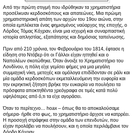
Από την πρώτη στιγμή που ιδρύθηκαν τα χρηματιστήρια
προσέλκυαν κερδοσκόπους και απατεώνες. Μια πρώιμη
χρηματιστηριακή απάτη των αρχών του 19ου αιώνα, στην
οποία εμπλέκεται ένας φημισμένος ναύαρχος της εποχής, ο
Λόρδος Τόμας Κόχραν, είναι μια ισχυρή και συναρπαστική
ιστορία απληστίας, εξαπάτησης και δημόσιας ταπείνωσης.
Πριν από 210 χρόνια, τον Φεβρουάριο του 1814, έφτασε η
είδηση στο Ντόβερ ότι οι Γάλλοι είχαν ηττηθεί και ο
Ναπολέων σκοτώθηκε. Όταν άνοιξε το Χρηματιστήριο του
Λονδίνου, η πόλη είχε γεμίσει φήμες για μια μεγάλη
συμμαχική νίκη, μετοχές και ομόλογα επιδίδονταν σε ράλι και
μία ομάδα κερδοσκόπων εκμεταλλευόμενη την ευφορία και
την εκρηκτική ζήτηση βρήκε την ευκαιρία να πουλήσει τα
πρόσφατα αποκτηθέντα χρεόγραφα σε τιμές κατά πολύ
υψηλότερες από ό,τι τα είχε αγοράσει.
Όταν το περίτεχνο… hoax – όπως θα το αποκαλούσαμε
σήμερα- ήρθε στο φως, το χρηματιστήριο άρχισε να κατρρέει.
Η προσοχή στράφηκε στην ομάδα των επενδυτών, που
είχαν προλάβει να πουλήσουν, και η οποία περιλάμβανε τον
Λόρδο Κόχραν.