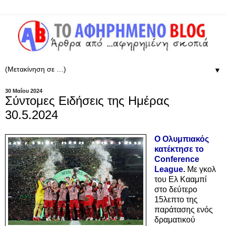
▼
30 Μαΐου 2024
Σύντομες Ειδήσεις της Ημέρας
30.5.2024
O Ολυμπιακός
κατέκτησε το
Conference
League
.
Με γκολ
του Ελ Κααμπί
στο δεύτερο
15λεπτο της
παράτασης ενός
δραματικού