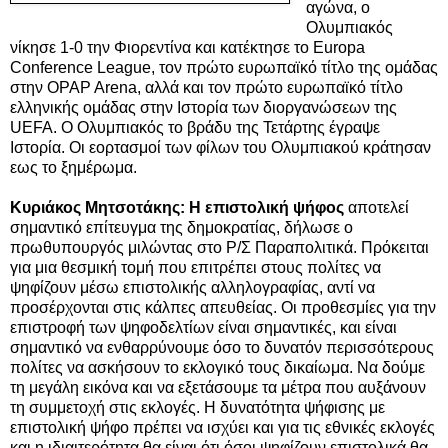
αγώνα, ο
Ολυμπιακός
νίκησε 1-0 την Φιορεντίνα και κατέκτησε το Europa
Conference League, τον πρώτο ευρωπαϊκό τίτλο της ομάδας
στην OPAP Arena,
αλλά και τον πρώτο ευρωπαϊκό τίτλο
ελληνικής ομάδας στην Ιστορία των διοργανώσεων της
UEFA. Ο Ολυμπιακός το βράδυ της Τετάρτης έγραψε
Ιστορία. Οι εορτασμοί των φίλων του Ολυμπιακού κράτησαν
εως το ξημέρωμα.
Κυριάκος Μητσοτάκης: Η επιστολική ψήφος
αποτελεί
σημαντικό επίτευγμα της δημοκρατίας, δήλωσε ο
πρωθυπουργός μιλώντας στο Ρ/Σ Παραπολιτικά. Πρόκειται
για μια θεσμική τομή που επιτρέπει στους πολίτες να
ψηφίζουν μέσω επιστολικής αλληλογραφίας, αντί να
προσέρχονται στις κάλπες απευθείας. Οι προθεσμίες για την
επιστροφή των ψηφοδελτίων είναι σημαντικές, και είναι
σημαντικό να ενθαρρύνουμε όσο το δυνατόν περισσότερους
πολίτες να ασκήσουν το εκλογικό τους δικαίωμα. Να δούμε
τη μεγάλη εικόνα και να εξετάσουμε τα μέτρα που αυξάνουν
τη συμμετοχή στις εκλογές. Η δυνατότητα ψήφισης με
επιστολική ψήφο πρέπει να ισχύει και για τις εθνικές εκλογές
και η ιδιαιτερότητα θα είναι ότι όσοι ψηφίζουν επιστολικά θα