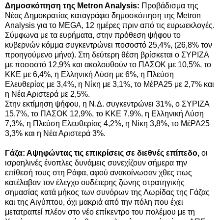
Δημοσκόπηση της Metron Analysis:
Προβάδισμα της
Νέας Δημοκρατίας καταγράφει δημοσκόπηση της Metron
Analysis για το MEGA, 12 ημέρες πριν από τις ευρωεκλογές.
Σύμφωνα με τα ευρήματα, στην πρόθεση ψήφου το
κυβερνών κόμμα συγκεντρώνει ποσοστό 25,4%, (26,8% τον
προηγούμενο μήνα). Στη δεύτερη θέση βρίσκεται ο ΣΥΡΙΖΑ
με ποσοστό 12,9% και ακολουθούν το ΠΑΣΟΚ με 10,5%, το
ΚΚΕ με 6,4%, η Ελληνική Λύση με 6%, η Πλεύση
Ελευθερίας με 3,4%, η Νίκη με 3,1%, το ΜέΡΑ25 με 2,7% και
η Νέα Αριστερά με 2,5%.
Στην εκτίμηση ψήφου, η Ν.Δ. συγκεντρώνει 31%, ο ΣΥΡΙΖΑ
15,7%, το ΠΑΣΟΚ 12,9%, το ΚΚΕ 7,9%, η Ελληνική Λύση
7,3%, η Πλεύση Ελευθερίας 4,2%, η Νίκη 3,8%, το ΜέΡΑ25
3,3% και η Νέα Αριστερά 3%.
Γάζα: Αψηφώντας τις επικρίσεις σε διεθνές επίπεδο,
οι
ισραηλινές ένοπλες δυνάμεις συνεχίζουν σήμερα την
επίθεσή τους στη Ράφα, αφού ανακοίνωσαν χθες πως
κατέλαβαν τον έλεγχο ουδέτερης ζώνης στρατηγικής
σημασίας κατά μήκος των συνόρων της Λωρίδας της Γάζας
και της Αιγύπτου, όχι μακριά από την πόλη που έχει
μετατραπεί πλέον στο νέο επίκεντρο του πολέμου με τη