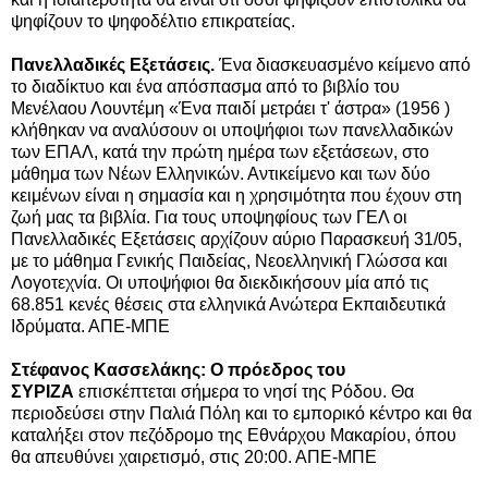
ψηφίζουν το ψηφοδέλτιο επικρατείας.
Πανελλαδικές Εξετάσεις.
Ένα διασκευασμένο κείμενο από
το διαδίκτυο και ένα απόσπασμα από το βιβλίο του
Μενέλαου Λουντέμη «Ένα παιδί μετράει τ' άστρα» (1956 )
κλήθηκαν να αναλύσουν οι υποψήφιοι των πανελλαδικών
των ΕΠΑΛ, κατά την πρώτη ημέρα των εξετάσεων, στο
μάθημα των Νέων Ελληνικών. Αντικείμενο και των δύο
κειμένων είναι η σημασία και η χρησιμότητα που έχουν στη
ζωή μας τα βιβλία. Για τους υποψηφίους των ΓΕΛ οι
Πανελλαδικές Εξετάσεις αρχίζουν αύριο Παρασκευή 31/05,
με το μάθημα Γενικής Παιδείας, Νεοελληνική Γλώσσα και
Λογοτεχνία. Οι υποψήφιοι θα διεκδικήσουν μία από τις
68.851 κενές θέσεις στα ελληνικά Ανώτερα Εκπαιδευτικά
Ιδρύματα. ΑΠΕ-ΜΠΕ
Στέφανος Κασσελάκης: Ο πρόεδρος του
ΣΥΡΙΖΑ
επισκέπτεται σήμερα το νησί της Ρόδου. Θα
περιοδεύσει στην Παλιά Πόλη και το εμπορικό κέντρο και θα
καταλήξει στον πεζόδρομο της Εθνάρχου Μακαρίου, όπου
θα απευθύνει χαιρετισμό, στις 20:00. ΑΠΕ-ΜΠΕ