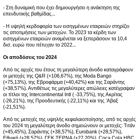
- Στη δυναμική που έχει δημιουργήσει η ανάκτηση της
επενδυτικής βαθμίδας...
- Η υψηλή κερδοφορία των εισηγμένων εταιρειών στηρίζει
τις αποτιμήσεις των μετοχών. Το 2023 τα κέρδη των
εισηγμένων εταιρειών αναμένεται να ξεπεράσουν τα 10,4
δισ. ευρώ που πέτυχαν το 2022...
Οι αποδόσεις του 2024
Από τις αρχές του έτους τη μεγαλύτερη άνοδο καταγράφουν
οι μετοχές της Q&R (+106,67%), της Moda Bango
(+75,13%), της Εβροφάρμα (+40,42%) και της Σαράντης
(+38,57%). Αντιθέτως τις μεγαλύτερες απώλειες κατέγραψαν
οι τίτλοι της Intercontinental Intl ( -33,75%), της Ακρίτας
(-26,21%), της Προοδευτικής (-22,11%) και της 'Αβαξ
(-21,51%).
Από τις μετοχές της υψηλής κεφαλαιοποίησης, από τις αρχές
του 2024 τη μεγαλύτερη άνοδο σημειώνουν οι μετοχές: Τιτάν
(+45,45%), Σαράντης (+38,57%), Eurobank (+28,57%),
Εθνική (+28,57%), ΓΕΚ ΤΕΡΝΑ (+27,20%), Coca Cola HBC