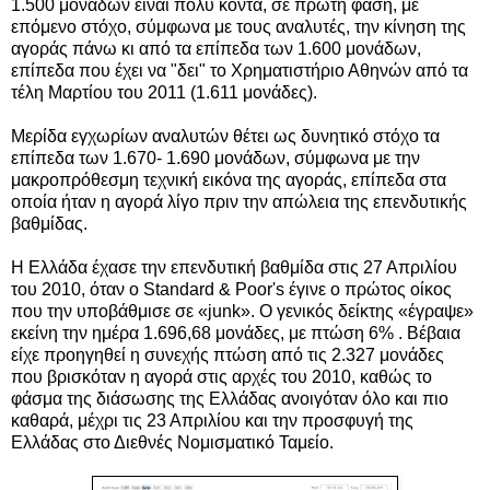
1.500 μονάδων είναι πολύ κοντά, σε πρώτη φάση, με
επόμενο στόχο, σύμφωνα με τους αναλυτές, την κίνηση της
αγοράς πάνω κι από τα επίπεδα των 1.600 μονάδων,
επίπεδα που έχει να "δει" το Χρηματιστήριο Αθηνών από τα
τέλη Μαρτίου του 2011 (1.611 μονάδες).
Μερίδα εγχωρίων αναλυτών θέτει ως δυνητικό στόχο τα
επίπεδα των 1.670- 1.690 μονάδων, σύμφωνα με την
μακροπρόθεσμη τεχνική εικόνα της αγοράς, επίπεδα στα
οποία ήταν η αγορά λίγο πριν την απώλεια της επενδυτικής
βαθμίδας.
Η Ελλάδα έχασε την επενδυτική βαθμίδα στις 27 Απριλίου
του 2010, όταν ο Standard & Poor's έγινε ο πρώτος οίκος
που την υποβάθμισε σε «junk». Ο γενικός δείκτης «έγραψε»
εκείνη την ημέρα 1.696,68 μονάδες, με πτώση 6% . Βέβαια
είχε προηγηθεί η συνεχής πτώση από τις 2.327 μονάδες
που βρισκόταν η αγορά στις αρχές του 2010, καθώς το
φάσμα της διάσωσης της Ελλάδας ανοιγόταν όλο και πιο
καθαρά, μέχρι τις 23 Απριλίου και την προσφυγή της
Ελλάδας στο Διεθνές Νομισματικό Ταμείο.