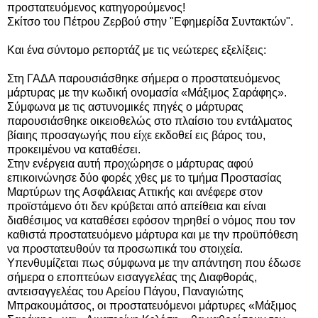
προστατευόμενος κατηγορούμενος!
Σκίτσο του Πέτρου Ζερβού στην "Εφημερίδα Συντακτών".
Και ένα σύντομο ρεπορτάζ με τις νεώτερες εξελίξεις:
Στη ΓΑΔΑ παρουσιάσθηκε σήμερα ο προστατευόμενος
μάρτυρας με την κωδική ονομασία «Μάξιμος Σαράφης».
Σύμφωνα με τις αστυνομικές πηγές ο μάρτυρας
παρουσιάσθηκε οικειοθελώς στο πλαίσιο του εντάλματος
βίαιης προσαγωγής που είχε εκδοθεί εις βάρος του,
προκειμένου να καταθέσει.
Στην ενέργεια αυτή προχώρησε ο μάρτυρας αφού
επικοινώνησε δύο φορές χθες με το τμήμα Προστασίας
Μαρτύρων της Ασφάλειας Αττικής και ανέφερε στον
προϊστάμενο ότι δεν κρύβεται από απείθεια και είναι
διαθέσιμος να καταθέσει εφόσον τηρηθεί ο νόμος που τον
καθιστά προστατευόμενο μάρτυρα και με την προϋπόθεση
να προστατευθούν τα προσωπικά του στοιχεία.
Υπενθυμίζεται πως σύμφωνα με την απάντηση που έδωσε
σήμερα ο εποπτεύων εισαγγελέας της Διαφθοράς,
αντεισαγγελέας του Αρείου Πάγου, Παναγιώτης
Μπρακουμάτσος, οι προστατευόμενοι μάρτυρες «Μάξιμος