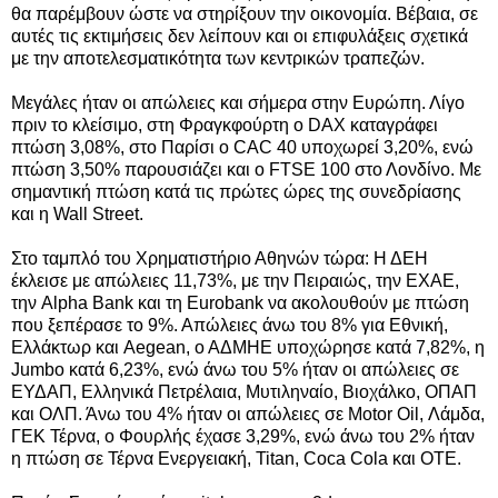
θα παρέμβουν ώστε να στηρίξουν την οικονομία. Βέβαια, σε
αυτές τις εκτιμήσεις δεν λείπουν και οι επιφυλάξεις σχετικά
με την αποτελεσματικότητα των κεντρικών τραπεζών.
Μεγάλες ήταν οι απώλειες και σήμερα στην Ευρώπη. Λίγο
πριν το κλείσιμο, στη Φραγκφούρτη ο DAX καταγράφει
πτώση 3,08%, στο Παρίσι ο CAC 40 υποχωρεί 3,20%, ενώ
πτώση 3,50% παρουσιάζει και ο FTSE 100 στο Λονδίνο. Με
σημαντική πτώση κατά τις πρώτες ώρες της συνεδρίασης
και η Wall Street.
Στο ταμπλό του Χρηματιστήριο Αθηνών τώρα: Η ΔΕΗ
έκλεισε με απώλειες 11,73%, με την Πειραιώς, την ΕΧΑΕ,
την Alpha Bank και τη Eurobank να ακολουθούν με πτώση
που ξεπέρασε το 9%. Απώλειες άνω του 8% για Εθνική,
Ελλάκτωρ και Aegean, ο ΑΔΜΗΕ υποχώρησε κατά 7,82%, η
Jumbo κατά 6,23%, ενώ άνω του 5% ήταν οι απώλειες σε
ΕΥΔΑΠ, Ελληνικά Πετρέλαια, Μυτιληναίο, Βιοχάλκο, ΟΠΑΠ
και ΟΛΠ. Άνω του 4% ήταν οι απώλειες σε Motor Oil, Λάμδα,
ΓΕΚ Τέρνα, ο Φουρλής έχασε 3,29%, ενώ άνω του 2% ήταν
η πτώση σε Τέρνα Ενεργειακή, Titan, Coca Cola και ΟΤΕ.