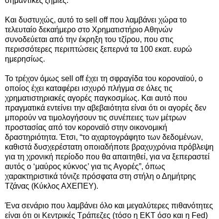
σημαντικές ζημιές.
Και δυστυχώς, αυτό το sell off που λαμβάνει χώρα το
τελευταίο δεκαήμερο στο Χρηματιστήριο Αθηνών
συνοδεύεται από την έκρηξη του τζίρου, που στις
περισσότερες περιπτώσεις ξεπερνά τα 100 εκατ. ευρώ
ημερησίως.
Το τρέχον όμως sell off έχει τη σφραγίδα του κοροναϊού, ο
οποίος έχει καταφέρει ισχυρό πλήγμα σε όλες τις
χρηματιστηριακές αγορές παγκοσμίως. Και αυτό που
πραγματικά εντείνει την αβεβαιότητα είναι ότι οι αγορές δεν
μπορούν να τιμολογήσουν τις συνέπειες των μέτρων
προστασίας από τον κοροναϊό στην οικονομική
δραστηριότητα. Έτσι, “το αχαρτογράφητο των δεδομένων,
καθιστά δυσχερέστατη οποιαδήποτε βραχυχρόνια πρόβλεψη
για τη χρονική περίοδο που θα απαιτηθεί, για να ξεπεραστεί
αυτός ο ‘μαύρος κύκνος’ για τις Αγορές”, όπως
χαρακτηριστικά τόνιζε πρόσφατα στη στήλη ο Δημήτρης
Τζάνας (Κύκλος ΑΧΕΠΕΥ).
Ένα σενάριο που λαμβάνει όλο και μεγαλύτερες πιθανότητες
είναι ότι οι Κεντρικές Τράπεζες (τόσο η ΕΚΤ όσο και η Fed)