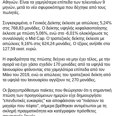
Αθηνών. Είναι τα χαμηλότερα επίπεδα των τελευταίων 9
μηνών, μετά το νέο σφυροκόπημα που δέχτηκε από τους
πωλητές.
Συγκεκριμένα, ο Γενικός Δείκτης έκλεισε με απώλειες 5,24%
στις 768,83 μονάδες.
Ο δείκτης υψηλής κεφαλαιοποίησης
έκλεισε με πτώση 5,06%, ενώ στο -6,01% ολοκλήρωσε τις
συναλλαγές ο Mid Cap. Ο τραπεζικός δείκτης έκλεισε με
απώλειες 9,16% στις 624,24 μονάδες. Ο τζίρος ανήλθε στα
127,59 εκατ. ευρώ.
Η σφοδρότητα της πτώσης δείχνει να μην έχει τέλος, με την
αγορά να έχει χάσει σχεδόν 170 μονάδες από τα υψηλά του
Ιανουαρίου φτάνοντας στα χαμηλότερα επίπεδα από τον
Μάιο του 2019, ενώ οι απώλειες του τραπεζικού δείκτη από
τα υψηλά του Ιανουαρίου αγγίζουν τις 270 μονάδες.
Οι βραχυπρόθεσμοι παίκτες που θεώρησαν ότι η σημαντική
πτώση των προηγούμενων ημερών είχε δημιουργήσει
“επενδυτικές ευκαιρίες” και αποφάσισαν να “πιάσουν τα
μαχαίρι που πέφτει”, σήμερα βρέθηκαν αντιμέτωποι με τη
σκληρή πραγματικότητα και κατέγραψαν πρόσθετες