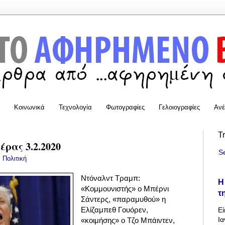
Κοινωνικά
Τεχνολογία
Φωτογραφίες
Γελοιογραφίες
Ανέ
T
ρας 3.2.2020
S
:
Πολιτική
Ντόναλντ
Τραμπ:
Η
«Κομμουνιστής» ο Μπέρνι
τ
Σάντερς, «παραμυθού» η
Ελίζαμπεθ Γουόρεν,
Εί
Ια
«κοιμήσης» ο Τζο Μπάιντεν,