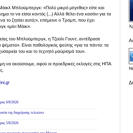
 Μάικλ Μπλούμπεργκ: «Πολύ μικρό μέγεθος» είπε και
μα το να είσαι κοντός (...) Αλλά θέλει ένα κασόνι για τα
α να το ζητάει αυτό;», επέμεινε ο Τραμπ, που έχει
Χ
γκ «μίνι Μάικ».
ίας του Μπλούμπεργκ, η Τζούλι Γουντ, αντέδρασε
Α
 ψέματα». Είναι παθολογικός ψεύτης «για τα πάντα: τα
χυσαρκία του και το τεχνητό μαύρισμά του».
μη να ακούσουμε, αφού οι προεδρικές εκλογές στις ΗΠΑ
Νέ
ς.
ini.gr
Δ
ρας 6/8/2026
τία της διαχείρισης τελειώνει
ρας 5/8/2026