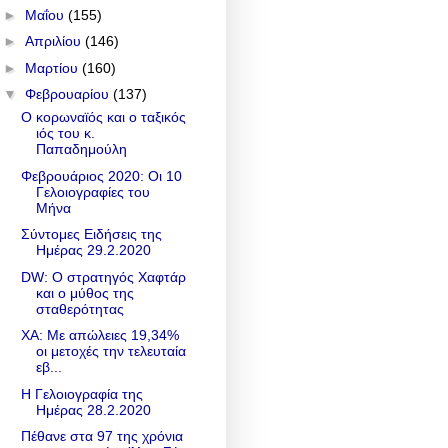
►
Μαΐου
(155)
►
Απριλίου
(146)
►
Μαρτίου
(160)
▼
Φεβρουαρίου
(137)
Ο κορωναϊός και ο ταξικός
ιός του κ.
Παπαδημούλη
Φεβρουάριος 2020: Οι 10
Γελοιογραφίες του
Μήνα
Σύντομες Ειδήσεις της
Ημέρας 29.2.2020
DW: Ο στρατηγός Χαφτάρ
και ο μύθος της
σταθερότητας
ΧΑ: Με απώλειες 19,34%
οι μετοχές την τελευταία
εβ...
Η Γελοιογραφία της
Ημέρας 28.2.2020
Πέθανε στα 97 της χρόνια