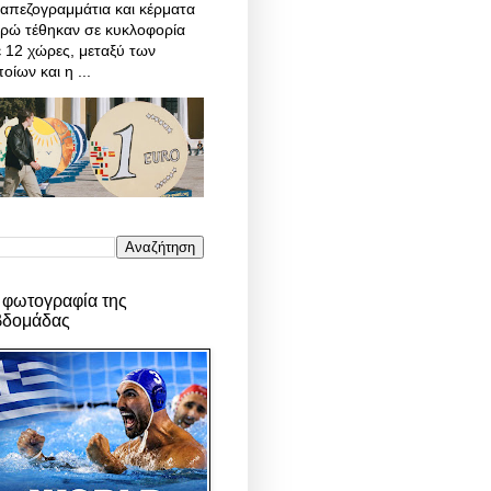
απεζογραμμάτια και κέρματα
υρώ τέθηκαν σε κυκλοφορία
 12 χώρες, μεταξύ των
οίων και η ...
 φωτογραφία της
βδομάδας