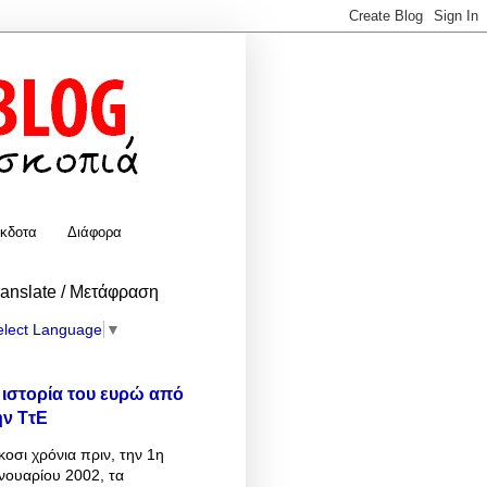
κδοτα
Διάφορα
ranslate / Μετάφραση
elect Language
▼
 ιστορία του ευρώ από
ην ΤτΕ
κοσι χρόνια πριν, την 1η
νουαρίου 2002, τα