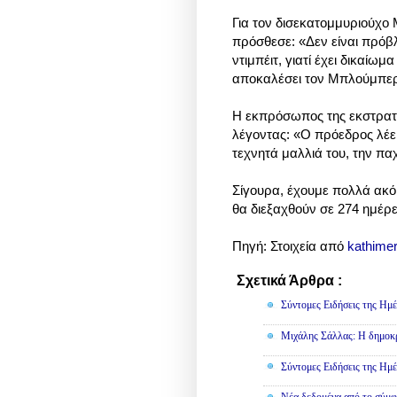
Για τον δισεκατομμυριούχο
πρόσθεσε: «Δεν είναι πρόβλη
ντιμπέιτ, γιατί έχει δικαίωμ
αποκαλέσει τον Μπλούμπερ
Η εκπρόσωπος της εκστρατε
λέγοντας: «Ο πρόεδρος λέει
τεχνητά μαλλιά του, την πα
Σίγουρα, έχουμε πολλά ακό
θα διεξαχθούν σε 274 ημέρε
Πηγή: Στοιχεία από
kathimer
Σχετικά Άρθρα :
Πολιτική
Σύντομες Ειδήσεις της Ημέ
Μιχάλης Σάλλας: Η δημοκρα
Σύντομες Ειδήσεις της Ημέ