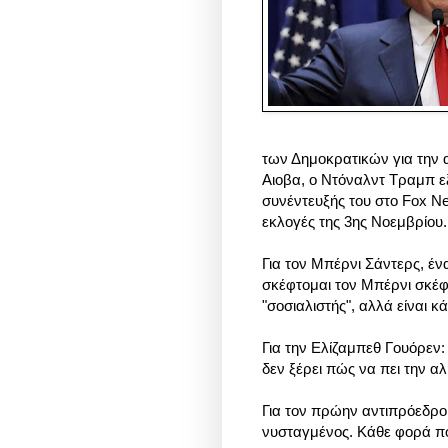
των Δημοκρατικών για την α
Αιοβα, ο Ντόναλντ Τραμπ εξ
συνέντευξής του στο Fox Ne
εκλογές της 3ης Νοεμβρίου.
Για τον Μπέρνι Σάντερς, έν
σκέφτομαι τον Μπέρνι σκέφ
"σοσιαλιστής", αλλά είναι κ
Για την Ελίζαμπεθ Γουόρεν:
δεν ξέρει πώς να πει την αλ
Για τον πρώην αντιπρόεδρο
νυσταγμένος. Κάθε φορά πο