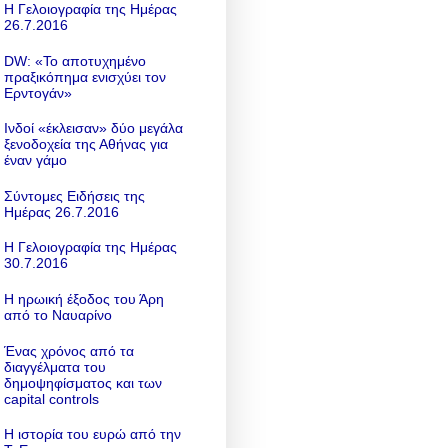
Η Γελοιογραφία της Ημέρας
26.7.2016
DW: «To αποτυχημένο
πραξικόπημα ενισχύει τον
Ερντογάν»
Ινδοί «έκλεισαν» δύο μεγάλα
ξενοδοχεία της Αθήνας για
έναν γάμο
Σύντομες Ειδήσεις της
Ημέρας 26.7.2016
Η Γελοιογραφία της Ημέρας
30.7.2016
Η ηρωική έξοδος του Άρη
από το Ναυαρίνο
Ένας χρόνος από τα
διαγγέλματα του
δημοψηφίσματος και των
capital controls
Η ιστορία του ευρώ από την