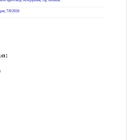
ωνο αμυντικής συνεργασίας της Μέκκας
ρας 7/8/2026
ια:
υ