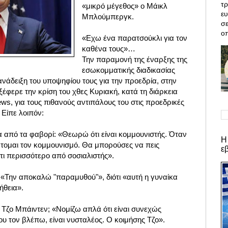
τρ
«μικρό μέγεθος» ο Μάικλ
ε
Μπλούμπεργκ.
σε
οπ
«Εχω ένα παρατσούκλι για τον
καθένα τους»…
Την παραμονή της έναρξης της
εσωκομματικής διαδικασίας
νάδειξη του υποψηφίου τους για την προεδρία, στην
έφερε την κρίση του χθες Κυριακή, κατά τη διάρκεια
ws, για τους πιθανούς αντιπάλους του στις προεδρικές
 Είπε λοιπόν:
α από τα φαβορί: «Θεωρώ ότι είναι κομμουνιστής. Όταν
Η
τομαι τον κομμουνισμό. Θα μπορούσες να πεις
ε
άτι περισσότερο από σοσιαλιστής».
 «Την αποκαλώ "παραμυθού"», διότι «αυτή η γυναίκα
ήθεια».
 Τζο Μπάιντεν; «Νομίζω απλά ότι είναι συνεχώς
υ τον βλέπω, είναι νυσταλέος. Ο κοιμήσης Τζο».