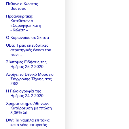
Πέθανε ο Κώστας
Βουτσάς
Προανακριτική:
Κατέθεσαν ο
«Σαράφης» και η
«Κελέση»
Ο Κορωνοϊός σε Σκίτσα
UBS: Τρεις επενδυτικές
στρατηγικές έναντι του
πανι...
Σύντομες Ειδήσεις της
Ημέρας 25.2.2020
Ανοίγει το Εθνικό Μουσείο
Σύγχρονης Τέχνης στις
28/2
Η Γελοιογραφία της
Ημέρας 24.2.2020
Χρηματιστήριο Αθηνών:
Κατάρρευση με πτώση
8,36% λό...
DW: Τα χαμηλά επιτόκια
και ο νέος «πυρετός