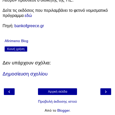
Λέσβο» πρόσθεσε ο διοικητής της ΤτΕ.
Δείτε
τις εκδόσεις
που
περιλαμβάνει τ
ο φετινό νομισματικό
πρόγραμμα
εδώ
Πηγή:
bankofgreece.gr
Afirimeno Blog
Κοινή χρήση
Δεν υπάρχουν σχόλια:
Δημοσίευση σχολίου
‹
›
Αρχική σελίδα
Προβολή έκδοσης ιστού
Από το
Blogger
.