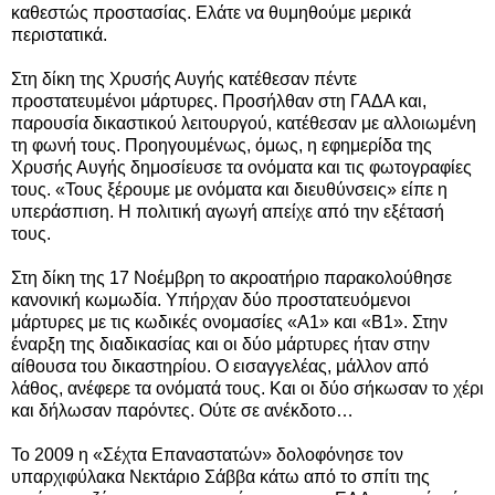
καθεστώς προστασίας. Ελάτε να θυμηθούμε μερικά
περιστατικά.
Στη δίκη της Χρυσής Αυγής κατέθεσαν πέντε
προστατευμένοι μάρτυρες. Προσήλθαν στη ΓΑΔΑ και,
παρουσία δικαστικού λειτουργού, κατέθεσαν με αλλοιωμένη
τη φωνή τους. Προηγουμένως, όμως, η εφημερίδα της
Χρυσής Αυγής δημοσίευσε τα ονόματα και τις φωτογραφίες
τους. «Τους ξέρουμε με ονόματα και διευθύνσεις» είπε η
υπεράσπιση. Η πολιτική αγωγή απείχε από την εξέτασή
τους.
Στη δίκη της 17 Νοέμβρη το ακροατήριο παρακολούθησε
κανονική κωμωδία. Υπήρχαν δύο προστατευόμενοι
μάρτυρες με τις κωδικές ονομασίες «Α1» και «Β1». Στην
έναρξη της διαδικασίας και οι δύο μάρτυρες ήταν στην
αίθουσα του δικαστηρίου. Ο εισαγγελέας, μάλλον από
λάθος, ανέφερε τα ονόματά τους. Και οι δύο σήκωσαν το χέρι
και δήλωσαν παρόντες. Ούτε σε ανέκδοτο…
Το 2009 η «Σέχτα Επαναστατών» δολοφόνησε τον
υπαρχιφύλακα Νεκτάριο Σάββα κάτω από το σπίτι της