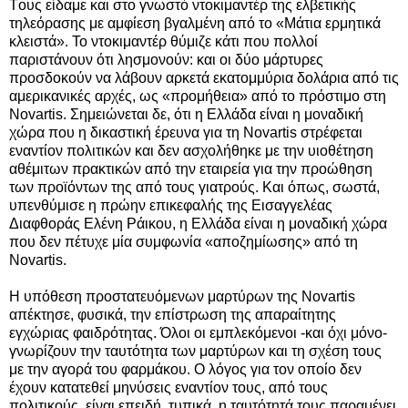
Tους είδαμε και στο γνωστό ντοκιμαντέρ της ελβετικής
τηλεόρασης με αμφίεση βγαλμένη από το «Μάτια ερμητικά
κλειστά». Το ντοκιμαντέρ θύμιζε κάτι που πολλοί
παριστάνουν ότι λησμονούν: και οι δύο μάρτυρες
προσδοκούν να λάβουν αρκετά εκατομμύρια δολάρια από τις
αμερικανικές αρχές, ως «προμήθεια» από το πρόστιμο στη
Novartis. Σημειώνεται δε, ότι η Ελλάδα είναι η μοναδική
χώρα που η δικαστική έρευνα για τη Novartis στρέφεται
εναντίον πολιτικών και δεν ασχολήθηκε με την υιοθέτηση
αθέμιτων πρακτικών από την εταιρεία για την προώθηση
των προϊόντων της από τους γιατρούς. Και όπως, σωστά,
υπενθύμισε η πρώην επικεφαλής της Εισαγγελέας
Διαφθοράς Ελένη Ράικου, η Ελλάδα είναι η μοναδική χώρα
που δεν πέτυχε μία συμφωνία «αποζημίωσης» από τη
Novartis.
Η υπόθεση προστατευόμενων μαρτύρων της Novartis
απέκτησε, φυσικά, την επίστρωση της απαραίτητης
εγχώριας φαιδρότητας. Όλοι οι εμπλεκόμενοι -και όχι μόνο-
γνωρίζουν την ταυτότητα των μαρτύρων και τη σχέση τους
με την αγορά του φαρμάκου. Ο λόγος για τον οποίο δεν
έχουν κατατεθεί μηνύσεις εναντίον τους, από τους
πολιτικούς, είναι επειδή, τυπικά, η ταυτότητά τους παραμένει