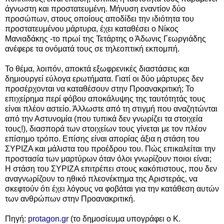
άγνωστη και προστατευμένη. Μήνυση εναντίον δύο
προσώπων, στους οποίους αποδίδει την ιδιότητα του
προστατευμένου μάρτυρα, έχει καταθέσει ο Νίκος
Μανιαδάκης -το πρωί της Τετάρτης ο Άδωνις Γεωργιάδης
ανέφερε τα ονόματά τους σε τηλεοπτική εκπομπή.
Το θέμα, λοιπόν, αποκτά εξωφρενικές διαστάσεις και
δημιουργεί εύλογα ερωτήματα. Γιατί οι δύο μάρτυρες δεν
προσέρχονται να καταθέσουν στην Προανακριτική; Το
επιχείρημα περί φόβου αποκάλυψης της ταυτότητάς τους
είναι πλέον αστείο. Άλλωστε από τη στιγμή που αναζητώνται
από την Αστυνομία (που τυπικά δεν γνωρίζει τα στοιχεία
τους!), διασπορά των στοιχείων τους γίνεται με τον πλέον
επίσημο τρόπο. Επίσης είναι απορίας άξια η στάση του
ΣΥΡΙΖΑ και μάλιστα του προέδρου του. Πώς επικαλείται την
προστασία των μαρτύρων όταν όλοι γνωρίζουν ποιοι είναι;
Η στάση του ΣΥΡΙΖΑ επιτρέπει στους κακόπιστους, που δεν
αναγνωρίζουν το ηθικό πλεονέκτημα της Αριστεράς, να
σκεφτούν ότι έχει λόγους να φοβάται για την κατάθεση αυτών
των ανθρώπων στην Προανακριτική.
Πηγή:
protagon.gr
(το δημοσίευμα υπογράφει ο Κ.