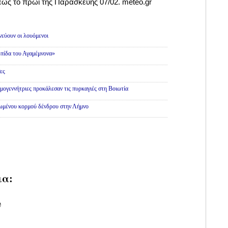
έως το πρωί της Παρασκευής 07/02. meteo.gr
εύουν οι λουόμενοι
πίδα του Αγαμέμνονα»
ες
εμογεννήτριες προκάλεσαν τις πυρκαγιές στη Βοιωτία
θωμένου κορμού δένδρου στην Λήμνο
ια:
υ