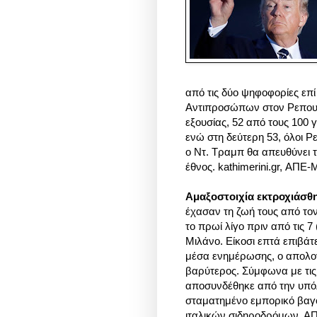
από τις δύο ψηφοφορίες επ
Αντιπροσώπων στον Ρεπουμ
εξουσίας, 52 από τους 100
ενώ στη δεύτερη 53, όλοι 
ο Ντ. Τραμπ θα απευθύνει τ
έθνος.
kathimerini.gr, ΑΠΕ
Αμαξοστοιχία εκτροχιάσθη
έχασαν τη ζωή τους από το
το πρωί λίγο πριν από τις 7
Μιλάνο. Είκοσι επτά επιβάτ
μέσα ενημέρωσης, ο απολο
βαρύτερος. Σύμφωνα με τις
αποσυνδέθηκε από την υπό
σταματημένο εμπορικό βαγό
ιταλικών σιδηροδρόμων. 