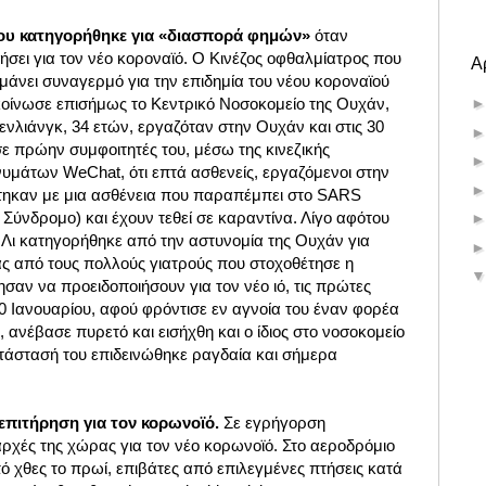
ου κατηγορήθηκε για «διασπορά φημών»
όταν
σει για τον νέο κοροναϊό. Ο Κινέζος οφθαλμίατρος που
Α
νει συναγερμό για την επιδημία του νέου κοροναϊού
οίνωσε επισήμως το Κεντρικό Νοσοκομείο της Ουχάν,
νλιάνγκ, 34 ετών, εργαζόταν στην Ουχάν και στις 30
ε πρώην συμφοιτητές του, μέσω της κινεζικής
μάτων WeChat, ότι επτά ασθενείς, εργαζόμενοι στην
τηκαν με μια ασθένεια που παραπέμπει στο SARS
Σύνδρομο) και έχουν τεθεί σε καραντίνα. Λίγο αφότου
 Λι κατηγορήθηκε από την αστυνομία της Ουχάν για
 από τους πολλούς γιατρούς που στοχοθέτησε η
αν να προειδοποιήσουν για τον νέο ιό, τις πρώτες
 10 Ιανουαρίου, αφού φρόντισε εν αγνοία του έναν φορέα
ει, ανέβασε πυρετό και εισήχθη και ο ίδιος στο νοσοκομείο
τάστασή του επιδεινώθηκε ραγδαία και σήμερα
 επιτήρηση για τον κορωνοϊό.
Σε εγρήγορση
 αρχές της χώρας για τον νέο κορωνοϊό. Στο αεροδρόμιο
ό χθες το πρωί, επιβάτες από επιλεγμένες πτήσεις κατά