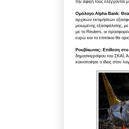
την άφιξή τους ελέγχονται 
Ομόλογο Alpha Bank: Θεα
αρχικών εκτιμήσεων εξασφά
μειωμένης εξασφάλισης, με
με το Reuters, οι προσφορ
ευρώ και το επιτόκιο θα ορισ
Ρουβίκωνας: Επίθεση στο
δημοσιογράφου του ΣΚΑΪ, 
κοινοποίησε ο ίδιος στον λογ