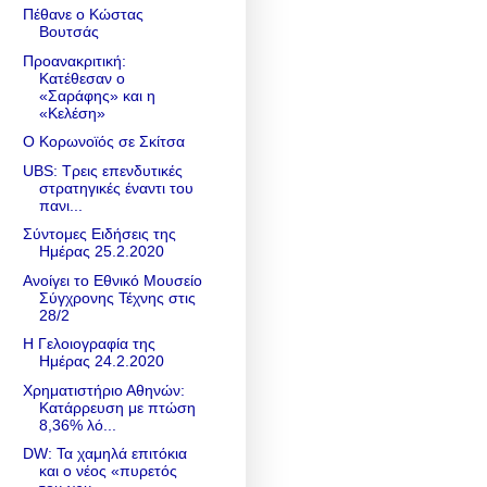
Πέθανε ο Κώστας
Βουτσάς
Προανακριτική:
Κατέθεσαν ο
«Σαράφης» και η
«Κελέση»
Ο Κορωνοϊός σε Σκίτσα
UBS: Τρεις επενδυτικές
στρατηγικές έναντι του
πανι...
Σύντομες Ειδήσεις της
Ημέρας 25.2.2020
Ανοίγει το Εθνικό Μουσείο
Σύγχρονης Τέχνης στις
28/2
Η Γελοιογραφία της
Ημέρας 24.2.2020
Χρηματιστήριο Αθηνών:
Κατάρρευση με πτώση
8,36% λό...
DW: Τα χαμηλά επιτόκια
και ο νέος «πυρετός