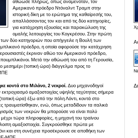
αθώωσε πλήρως, όπως αναμενόταν, τον
Αμερικανό πρόεδρο Ντόναλντ Τραμπ στην
ιστορική δίκη με το ερώτημα της καθαίρεσής του,
απαλλάσσοντας τον και από τις δύο κατηγορίες,
Χ
για κατάχρηση εξουσίας και παρακώλυση της
ομαλής λειτουργίας του Κογκρέσου. Στην πρώτη
ί των δύο κατηγοριών που απήγγειλε η Βουλή των
Α
πλικανό πρόεδρο, η οποία αφορούσε την κατάχρηση
 γερουσιαστές έκριναν αθώο τον Αμερικανό πρόεδρο,
Ρεπουμπλικάνοι.
Μετά την αθώωσή του από τη Γερουσία,
ο μεσημέρι (τοπική ώρα)
διάγγελμα προς το
Νέ
-ΜΠΕ
κε κοντά στο Μιλάνο, 2 νεκροί.
Δυο μηχανοδηγοί
Δ
ν εκτροχιασμό αμαξοστοιχίας υψηλής ταχύτητας σήμερα
 (τοπική ώρα) έξω από την πόλη Λόντι, κοντά στο
ες τραυματίσθηκαν, ενώ, όπως μεταδίδουν τα ιταλικά
γισμός των νεκρών θα μπορούσε να είναι πολύ
 μέχρι τώρα πληροφορίες, η μηχανή του τραίνου
λοιπη αμαξοστοιχία. Συγκρούσθηκε πρώτα με
νι και στη συνέχεια προσέκρουσε σε αποθήκη των
ΑΠΕ-ΜΠΕ