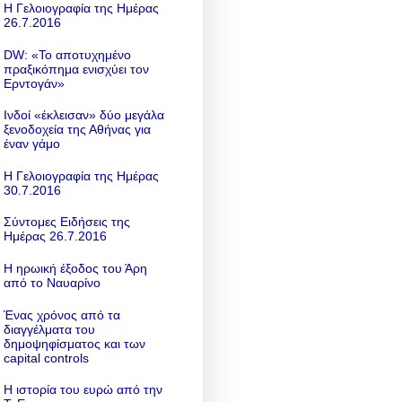
Η Γελοιογραφία της Ημέρας
26.7.2016
DW: «To αποτυχημένο
πραξικόπημα ενισχύει τον
Ερντογάν»
Ινδοί «έκλεισαν» δύο μεγάλα
ξενοδοχεία της Αθήνας για
έναν γάμο
Η Γελοιογραφία της Ημέρας
30.7.2016
Σύντομες Ειδήσεις της
Ημέρας 26.7.2016
Η ηρωική έξοδος του Άρη
από το Ναυαρίνο
Ένας χρόνος από τα
διαγγέλματα του
δημοψηφίσματος και των
capital controls
Η ιστορία του ευρώ από την