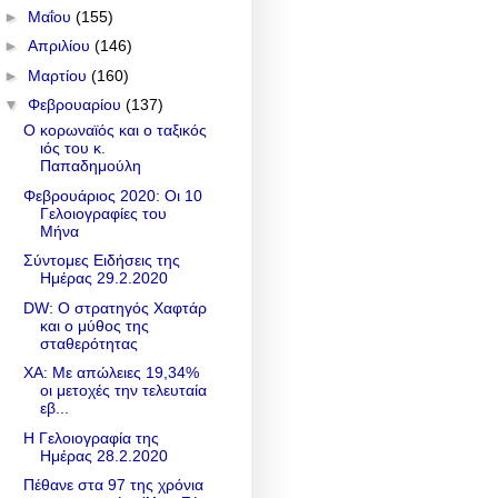
►
Μαΐου
(155)
►
Απριλίου
(146)
►
Μαρτίου
(160)
▼
Φεβρουαρίου
(137)
Ο κορωναϊός και ο ταξικός
ιός του κ.
Παπαδημούλη
Φεβρουάριος 2020: Οι 10
Γελοιογραφίες του
Μήνα
Σύντομες Ειδήσεις της
Ημέρας 29.2.2020
DW: Ο στρατηγός Χαφτάρ
και ο μύθος της
σταθερότητας
ΧΑ: Με απώλειες 19,34%
οι μετοχές την τελευταία
εβ...
Η Γελοιογραφία της
Ημέρας 28.2.2020
Πέθανε στα 97 της χρόνια