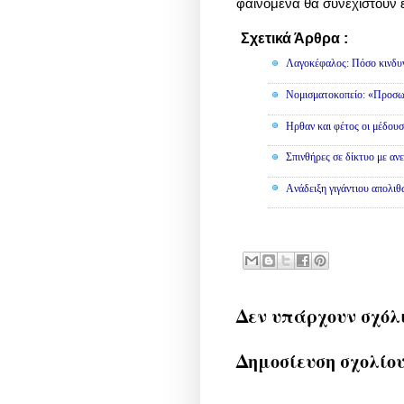
φαινόμενα θα συνεχιστούν 
Σχετικά Άρθρα :
Διάφορα
Λαγοκέφαλος: Πόσο κινδυν
Νομισματοκοπείο: «Προσω
Ηρθαν και φέτος οι μέδουσ
Σπινθήρες σε δίκτυο με αν
Aνάδειξη γιγάντιου απολι
Δεν υπάρχουν σχόλ
Δημοσίευση σχολίο