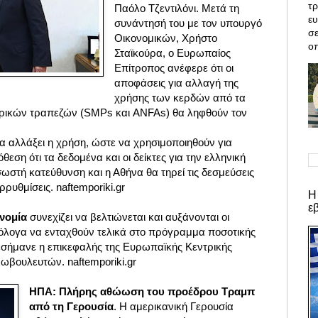
τρ
Παόλο Τζεντιλόνι. Μετά τη
ε
συνάντησή του με τον υπουργό
σε
Οικονομικών, Χρήστο
οπ
Σταϊκούρα, ο Ευρωπαίος
Επίτροπος ανέφερε ότι οι
αποφάσεις για αλλαγή της
χρήσης των κερδών από τα
τρικών τραπεζών (SMPs και ANFAs) θα ληφθούν τον
να αλλάξει η χρήση, ώστε να χρησιμοποιηθούν για
εση ότι τα δεδομένα και οι δείκτες για την ελληνική
σωστή κατεύθυνση και η Αθήνα θα τηρεί τις δεσμεύσεις
αρρυθμίσεις. naftemporiki.gr
Η
ε
ονομία
συνεχίζει να βελτιώνεται και αυξάνονται οι
μόλογα να ενταχθούν τελικά στο πρόγραμμα ποσοτικής
σήμανε η επικεφαλής της Ευρωπαϊκής Κεντρικής
ρωβουλευτών.
naftemporiki.gr
ΗΠΑ: Πλήρης αθώωση του προέδρου Τραμπ
από τη Γερουσία
. Η αμερικανική Γερουσία