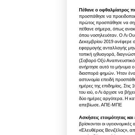
Πέθανε ο οφθαλμίατρος π
προσπάθησε να προειδοποιή
πρώτος προσπάθησε να σημά
πέθανε σήμερα, όπως ανακ
όπου νοσηλευόταν. Ο Λι Ουε
Δεκεμβρίου 2019 ανέφερε σ
εφαρμογής ανταλλαγής μηνυ
τοπική ιχθυαγορά, διαγνώσ
(Σοβαρό Οξύ Αναπνευστικό 
ανήρτησε αυτό το μήνυμα ο
διασπορά φημών. Ήταν ένας
αστυνομία επειδή προσπάθησ
ημέρες της επιδημίας. Στις
του ιού, ο Λι άρχισε να βήχ
δύο ημέρες αργότερα. Η κα
απεβίωσε. ΑΠΕ-ΜΠΕ
Ασκήσεις ετοιμότητας και
βρίσκονται οι υγειονομικές
«Ελευθέριος Βενιζέλος», απ