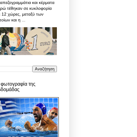
απεζογραμμάτια και κέρματα
υρώ τέθηκαν σε κυκλοφορία
 12 χώρες, μεταξύ των
οίων και η ...
 φωτογραφία της
βδομάδας