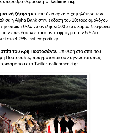
με υπέρυθρα θερμόμετρα. kathimerini.gr
ματική ζήτηση
και επιτόκιο αρκετά χαμηλότερο των
λισε η Alpha Bank στην έκδοση του 10ετους ομολόγου
 την οποία ήθελε να αντλήσει 500 εκατ. ευρώ. Σύμφωνα
ές των επενδυτών έσπασαν το φράγμα των 5,5 δισ.
τεί στο 4,25%. naftemporiki.gr
 σπίτι του Άρη Πορτοσάλτε
. Επίθεση στο σπίτι του
Άρη Πορτοσάλτε, πραγματοποίησαν άγνωστοι όπως
αριασμό του στο Twitter. naftemporiki.gr