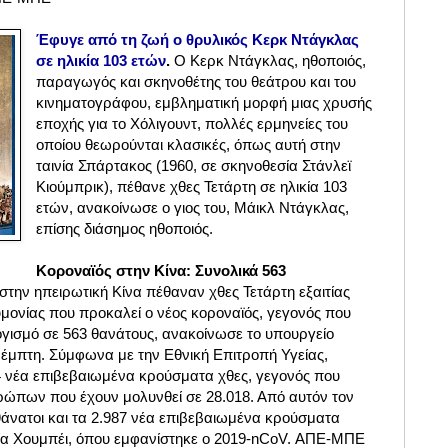
Έφυγε από τη ζωή ο θρυλικός Κερκ Ντάγκλας
σε ηλικία 103 ετών
.
Ο Κερκ Ντάγκλας, ηθοποιός,
παραγωγός και σκηνοθέτης του θεάτρου και του
κινηματογράφου, εμβληματική μορφή μιας χρυσής
εποχής για το Χόλιγουντ, πολλές ερμηνείες του
οποίου θεωρούνται κλασικές, όπως αυτή στην
ταινία Σπάρτακος (1960, σε σκηνοθεσία Στάνλεϊ
Κιούμπρικ), πέθανε χθες Τετάρτη σε ηλικία 103
ετών, ανακοίνωσε ο γιος του, Μάικλ Ντάγκλας,
επίσης διάσημος ηθοποιός.
Kοροναϊός στην Κίνα: Συνολικά 563
την ηπειρωτική Κίνα πέθαναν χθες Τετάρτη εξαιτίας
υμονίας που προκαλεί ο νέος κοροναϊός, γεγονός που
ογισμό σε 563 θανάτους, ανακοίνωσε το υπουργείο
έμπτη. Σύμφωνα με την Εθνική Επιτροπή Υγείας,
 νέα επιβεβαιωμένα κρούσματα χθες, γεγονός που
ρώπων που έχουν μολυνθεί σε 28.018. Από αυτόν τον
θάνατοι και τα 2.987 νέα επιβεβαιωμένα κρούσματα
α Χουμπέι, όπου εμφανίστηκε ο 2019-nCoV. ΑΠΕ-ΜΠΕ