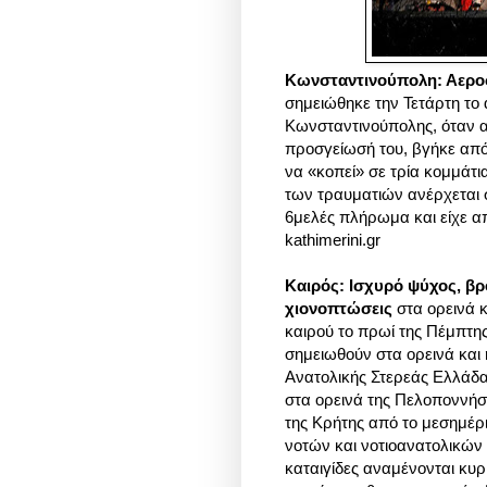
Κωνσταντινούπολη: Αερο
σημειώθηκε την Τετάρτη το
Κωνσταντινούπολης, όταν α
προσγείωσή του, βγήκε από 
να «κοπεί» σε τρία κομμάτι
των τραυματιών ανέρχεται 
6μελές πλήρωμα και είχε απ
kathimerini.gr
Καιρός: Ισχυρό ψύχος, βρο
χιονοπτώσεις
στα ορεινά κ
καιρού το πρωί της Πέμπτης
σημειωθούν στα ορεινά και 
Ανατολικής Στερεάς Ελλάδα
στα ορεινά της Πελοποννήσ
της Κρήτης από το μεσημέρ
νοτών και νοτιοανατολικών 
καταιγίδες αναμένονται κυρ