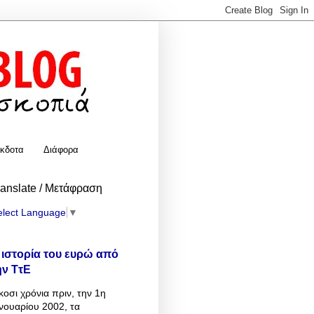
κδοτα
Διάφορα
ranslate / Μετάφραση
elect Language
▼
 ιστορία του ευρώ από
ην ΤτΕ
κοσι χρόνια πριν, την 1η
νουαρίου 2002, τα