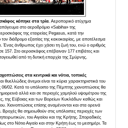
σκάφος κόπηκε στα τρία
. Αεροπορικό ατύχημα
 απόγευμα στο αεροδρόμιο «Sabiha» της
εροσκάφος της εταιρείας Pegasus, κατά την
τον διάδρομο εξαιτίας της κακοκαιρίας, με αποτέλεσμα
α. Ένας άνθρωπος έχει χάσει τη ζωή του, ενώ ο αριθμός
σε 157. Στο αεροσκάφος επέβαιναν 177 επιβάτες και
ογειωθεί από τη δυτική επαρχία της Σμύρνης.
χοπτώσεις στα κεντρικά και νότια, τοπικές
αι θυελλώδεις άνεμοι είναι τα κύρια χαρακτηριστικά του
 06/02. Κατά το υπόλοιπο της Πέμπτης χιονοπτώσεις θα
ημιορεινά αλλά και σε περιοχές χαμηλού υψομέτρου της
ς, της Εύβοιας και των Βορείων Κυκλάδων καθώς και
ου. Χιονοπτώσεις επίσης αναμένονται και στα ορεινά
ι. Βροχές θα σημειωθούν στις υπόλοιπες περιοχές των
ηπειρωτικών, του Αιγαίου και της Κρήτης. Σποραδικές
ίως στο Νότιο Αιγαίο και στην Κρήτη έως το μεσημέρι. Τα