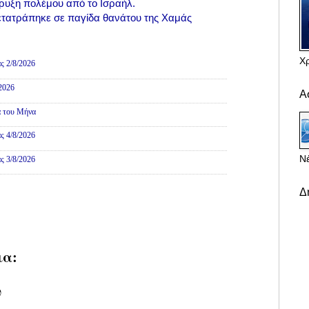
ήρυξη πολέμου από το Ισραήλ.
ετατράπηκε σε παγίδα θανάτου της Χαμάς
ες
Χ
ς 2/8/2026
/2026
Α
α του Μήνα
ς 4/8/2026
Νέ
ς 3/8/2026
Δ
ια:
υ