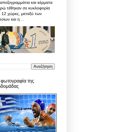
απεζογραμμάτια και κέρματα
υρώ τέθηκαν σε κυκλοφορία
 12 χώρες, μεταξύ των
οίων και η ...
 φωτογραφία της
βδομάδας