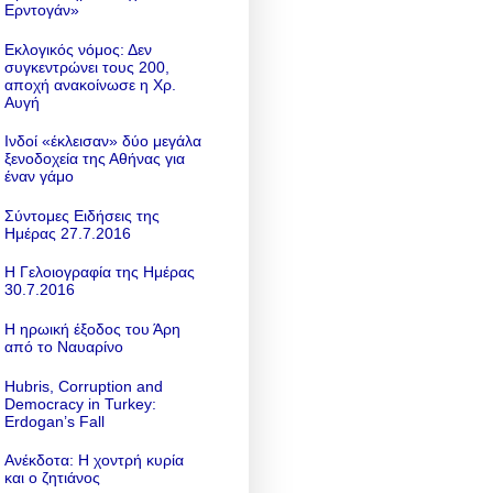
Ερντογάν»
Εκλογικός νόμος: Δεν
συγκεντρώνει τους 200,
αποχή ανακοίνωσε η Χρ.
Αυγή
Ινδοί «έκλεισαν» δύο μεγάλα
ξενοδοχεία της Αθήνας για
έναν γάμο
Σύντομες Ειδήσεις της
Ημέρας 27.7.2016
Η Γελοιογραφία της Ημέρας
30.7.2016
Η ηρωική έξοδος του Άρη
από το Ναυαρίνο
Hubris, Corruption and
Democracy in Turkey:
Erdogan’s Fall
Ανέκδοτα: Η χοντρή κυρία
και ο ζητιάνος