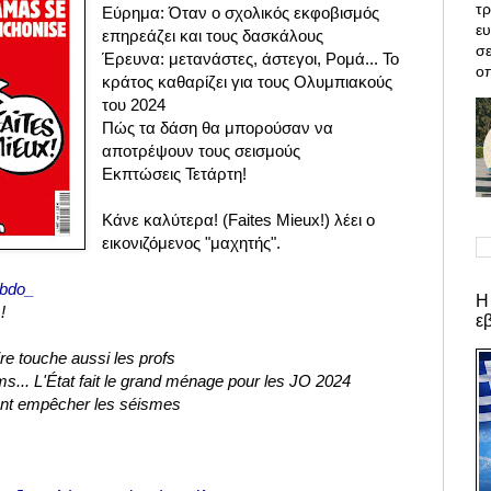
τρ
Εύρημα: Όταν ο σχολικός εκφοβισμός
ε
επηρεάζει και τους δασκάλους
σε
Έρευνα: μετανάστες, άστεγοι, Ρομά... Το
οπ
κράτος καθαρίζει για τους Ολυμπιακούς
του 2024
Πώς τα δάση θα μπορούσαν να
αποτρέψουν τους σεισμούς
Εκπτώσεις Τετάρτη!
Κάνε καλύτερα! (
Faites Mieux!) λέει ο
εικονιζόμενος "μαχητής".
bdo_
Η
 !
ε
re touche aussi les profs
ms... L'État fait le grand ménage pour les JO 2024
ent empêcher les séismes