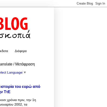
κδοτα
Διάφορα
ranslate / Μετάφραση
elect Language
▼
 ιστορία του ευρώ από
ην ΤτΕ
κοσι χρόνια πριν, την 1η
νουαρίου 2002, τα