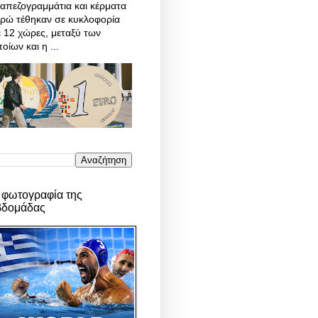
απεζογραμμάτια και κέρματα
υρώ τέθηκαν σε κυκλοφορία
 12 χώρες, μεταξύ των
οίων και η ...
 φωτογραφία της
βδομάδας