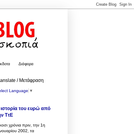
κδοτα
Διάφορα
ranslate / Μετάφραση
elect Language
▼
 ιστορία του ευρώ από
ην ΤτΕ
κοσι χρόνια πριν, την 1η
νουαρίου 2002, τα