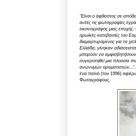
"Είναι ο άφθαστος σε απόδ
αυτές τις φωτογραφίες έγραψ
εικονογράφος μιας εποχής. 
ηρωϊκές κατεβασιές του Εα
διαμαρτυρόμενος για τα χιτ
Ελλάδα, γίνηκαν αδιάσειστα
μπορούν να αμφισβητήσουν ο
συγκροτηθεί μια πλούσια π
ανώνυμων οραματιστών..."
ένα παλιό (του 1996) αφιέ
Φωτογράφους.