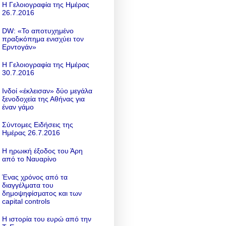
Η Γελοιογραφία της Ημέρας
26.7.2016
DW: «To αποτυχημένο
πραξικόπημα ενισχύει τον
Ερντογάν»
Η Γελοιογραφία της Ημέρας
30.7.2016
Ινδοί «έκλεισαν» δύο μεγάλα
ξενοδοχεία της Αθήνας για
έναν γάμο
Σύντομες Ειδήσεις της
Ημέρας 26.7.2016
Η ηρωική έξοδος του Άρη
από το Ναυαρίνο
Ένας χρόνος από τα
διαγγέλματα του
δημοψηφίσματος και των
capital controls
Η ιστορία του ευρώ από την