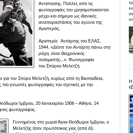
τρ
Αντίστασης. Πολλές από τις
ε
φωτογραφίες του χρησιμοποιούνται
σε
μέχρι και σήμερα ως ιδανικές
οπ
αναπαραστάσεις του αγώνα της
Αριστεράς.
Αριστερά:
Αντάρτης του ΕΛΑΣ,
1944.
«
Δέστε
τον Αντάρτη
πάνω στη
ράχη, είναι διαχρονικός
πολεμιστής...
».
Φωτογραφία
του
Σπύρου Μελετζή.
α για τον
Σπύρο Μελετζή, κυρίως από τη Βικιπαίδεια,
Η
ς πιο γνωστές φωτογραφίες του σχετικές με την
ε
Θεόδωροι Ίμβρου, 20 Ιανουαρίου 1906 – Αθήνα, 14
ληνας φωτογράφος.
Γεννημένος στο χωριό Άγιοι Θεόδωροι Ίμβρου, ο
Μελετζής ήταν πρωτότοκος γιος (από έξι