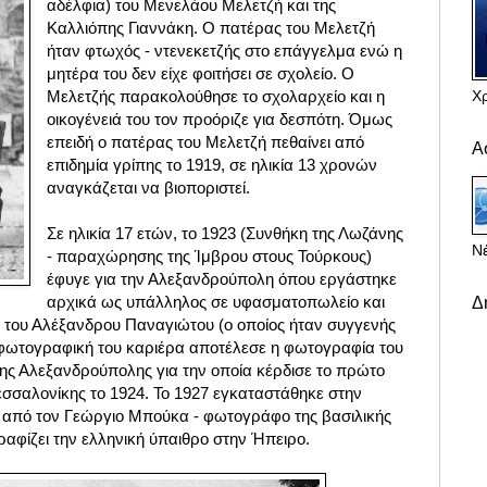
αδέλφια) του Μενελάου Μελετζή και της
Καλλιόπης Γιαννάκη. Ο πατέρας του Μελετζή
ήταν φτωχός - ντενεκετζής στο επάγγελμα ενώ η
μητέρα του δεν είχε φοιτήσει σε σχολείο. Ο
Χ
Μελετζής παρακολούθησε το σχολαρχείο και η
οικογένειά του τον προόριζε για δεσπότη. Όμως
επειδή ο πατέρας του Μελετζή πεθαίνει από
Α
επιδημία γρίπης το 1919, σε ηλικία 13 χρονών
αναγκάζεται να βιοποριστεί.
Σε ηλικία 17 ετών, το 1923 (Συνθήκη της Λωζάνης
Νέ
- παραχώρησης της Ίμβρου στους Τούρκους)
έφυγε για την Αλεξανδρούπολη όπου εργάστηκε
αρχικά ως υπάλληλος σε υφασματοπωλείο και
Δ
του Αλέξανδρου Παναγιώτου (ο οποίος ήταν συγγενής
 φωτογραφική του καριέρα αποτέλεσε η φωτογραφία του
της Αλεξανδρούπολης για την οποία κέρδισε το πρώτο
εσσαλονίκης το 1924. Το 1927 εγκαταστάθηκε στην
από τον Γεώργιο Μπούκα - φωτογράφο της βασιλικής
ραφίζει την ελληνική ύπαιθρο στην Ήπειρο.