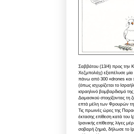
Σαββάτου (13/4) προς την Κυ
Χεζμπολάχ) εξαπέλυσε μία 
πάνω από 300 «drones και
(όπως ισχυρίζεται το Ισραή
ισραηλινό βομβαρδισμό της 
Δαμασκού στοιχίζοντας τη 
επτά μέλη των Φρουρών τ
Τις πρωινές ώρες της Παρα
έκτασης επίθεση κατά του Ι
Ιρανικής επίθεσης λίγες μέ
σοβαρή ζημιά, δήλωσε το Ι