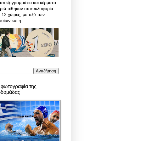
απεζογραμμάτια και κέρματα
υρώ τέθηκαν σε κυκλοφορία
 12 χώρες, μεταξύ των
οίων και η ...
 φωτογραφία της
βδομάδας