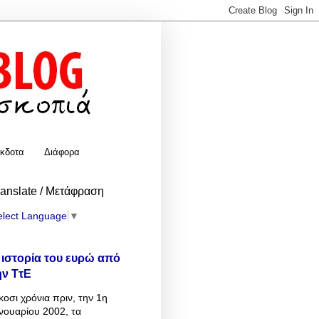
κδοτα
Διάφορα
ranslate / Μετάφραση
elect Language
▼
 ιστορία του ευρώ από
ην ΤτΕ
κοσι χρόνια πριν, την 1η
νουαρίου 2002, τα