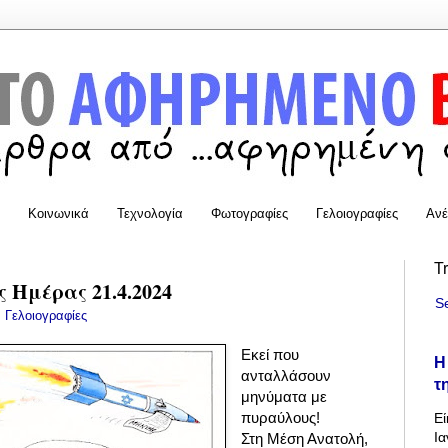
Κοινωνικά
Τεχνολογία
Φωτογραφίες
Γελοιογραφίες
Ανέ
T
 Ημέρας 21.4.2024
S
:
Γελοιογραφίες
Εκεί που
Η
ανταλλάσουν
τ
μηνύματα με
πυραύλους!
Εί
Ια
Στη Μέση Ανατολή,