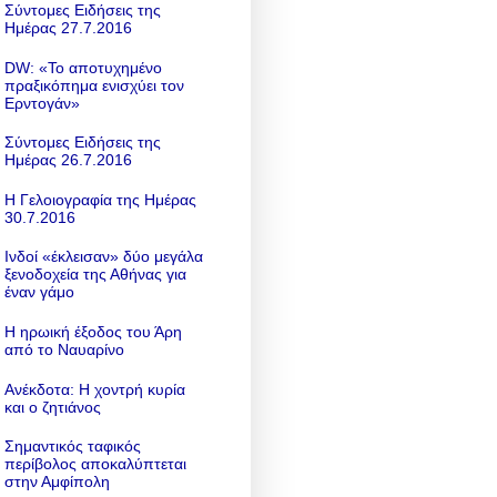
Σύντομες Ειδήσεις της
Ημέρας 27.7.2016
DW: «To αποτυχημένο
πραξικόπημα ενισχύει τον
Ερντογάν»
Σύντομες Ειδήσεις της
Ημέρας 26.7.2016
Η Γελοιογραφία της Ημέρας
30.7.2016
Ινδοί «έκλεισαν» δύο μεγάλα
ξενοδοχεία της Αθήνας για
έναν γάμο
Η ηρωική έξοδος του Άρη
από το Ναυαρίνο
Ανέκδοτα: Η χοντρή κυρία
και ο ζητιάνος
Σημαντικός ταφικός
περίβολος αποκαλύπτεται
στην Αμφίπολη