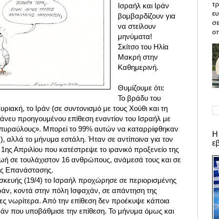
τρ
Ισραήλ και Ιράν
ε
βομβαρδίζουν για
σε
να στείλουν
οπ
μηνύματα!
Σκίτσο του Ηλία
Μακρή στην
Καθημερινή.
Θυμίζουμε ότι:
Το βράδυ του
ριακή, το Ιράν (σε συντονισμό με τους Χούθι και τη
άνευ προηγουμένου επίθεση εναντίον του Ισραήλ με
 πυραύλους». Μπορεί το 99% αυτών να καταρρίφθηκαν
Η
λ), αλλά το μήνυμα εστάλη. Ήταν σε αντίποινα για τον
ε
1ης Απριλίου που κατέστρεψε το ιρανικό προξενείο της
ζωή σε τουλάχιστον 16 ανθρώπους, ανάμεσά τους και σε
ης Επανάστασης.
σκευής (19/4) το Ισραήλ προχώρησε σε περιορισμένης
ράν, κοντά στην πόλη Ισφαχάν, σε απάντηση της
ρες νωρίτερα. Από την επίθεση δεν προέκυψε κάποια
ράν που υποβάθμισε την επίθεση. Το μήνυμα όμως και