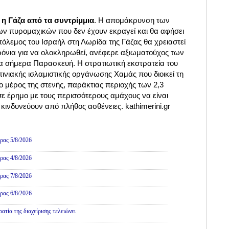
ι η Γάζα από τα συντρίμμια
. Η απομάκρυνση των
ν πυρομαχικών που δεν έχουν εκραγεί και θα αφήσει
όλεμος του Ισραήλ στη Λωρίδα της Γάζας θα χρειαστεί
όνια για να ολοκληρωθεί, ανέφερε αξιωματούχος των
σήμερα Παρασκευή. Η στρατιωτική εκστρατεία του
τινιακής ισλαμιστικής οργάνωσης Χαμάς που διοικεί τη
ο μέρος της στενής, παράκτιας περιοχής των 2,3
 έρημο με τους περισσότερους αμάχους να είναι
 κινδυνεύουν από πλήθος ασθένειες. kathimerini.gr
ρας 5/8/2026
ρας 4/8/2026
ρας 7/8/2026
ρας 6/8/2026
τία της διαχείρισης τελειώνει