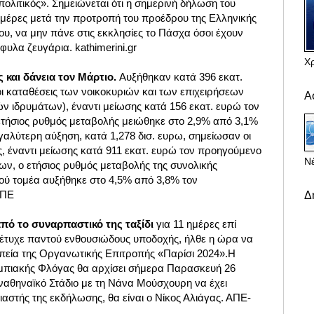
πολιτικός». Σημειώνεται ότι η σημερινή δήλωση του
ημέρες μετά την προτροπή του προέδρου της Ελληνικής
υ, να μην πάνε στις εκκλησίες το Πάσχα όσοι έχουν
φυλα ζευγάρια. kathimerini.gr
Χ
 και δάνεια τον Μάρτιο.
Αυξήθηκαν κατά 396 εκατ.
ι καταθέσεις των νοικοκυριών και των επιχειρήσεων
Α
ν ιδρυμάτων), έναντι μείωσης κατά 156 εκατ. ευρώ τον
τήσιος ρυθμός μεταβολής μειώθηκε στο 2,9% από 3,1%
αλύτερη αύξηση, κατά 1,278 δισ. ευρω, σημείωσαν οι
ς, έναντι μείωσης κατά 911 εκατ. ευρώ τον προηγούμενο
Νέ
ων, o ετήσιος ρυθμός μεταβολής της συνολικής
κού τομέα αυξήθηκε στο 4,5% από 3,8% τον
ΜΠΕ
Δ
πό το συναρπαστικό της ταξίδι
για 11 ημέρες επί
 έτυχε παντού ενθουσιώδους υποδοχής, ήλθε η ώρα να
πεία της Οργανωτικής Επιτροπής «Παρίσι 2024».Η
μπιακής Φλόγας θα αρχίσει σήμερα Παρασκευή 26
αναθηναϊκό Στάδιο με τη Νάνα Μούσχουρη να έχει
αστής της εκδήλωσης, θα είναι ο Νίκος Αλιάγας. ΑΠΕ-