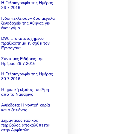
Η Γελοιογραφία της Ημέρας
26.7.2016
Ινδοί «έκλεισαν» δύο μεγάλα
ξενοδοχεία της Αθήνας για
έναν γάμο
DW: «To αποτυχημένο
πραξικόπημα ενισχύει τον
Ερντογάν»
Σύντομες Ειδήσεις της
Ημέρας 26.7.2016
Η Γελοιογραφία της Ημέρας
30.7.2016
Η ηρωική έξοδος του Άρη
από το Ναυαρίνο
Ανέκδοτα: Η χοντρή κυρία
και ο ζητιάνος
Σημαντικός ταφικός
περίβολος αποκαλύπτεται
στην Αμφίπολη