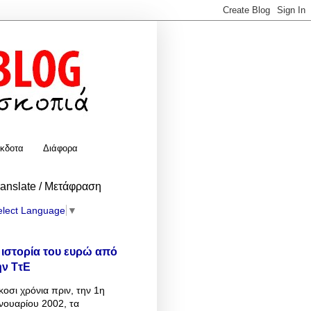
κδοτα
Διάφορα
ranslate / Μετάφραση
elect Language
▼
 ιστορία του ευρώ από
ην ΤτΕ
κοσι χρόνια πριν, την 1η
νουαρίου 2002, τα