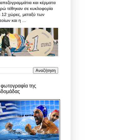
απεζογραμμάτια και κέρματα
υρώ τέθηκαν σε κυκλοφορία
 12 χώρες, μεταξύ των
οίων και η ...
 φωτογραφία της
βδομάδας