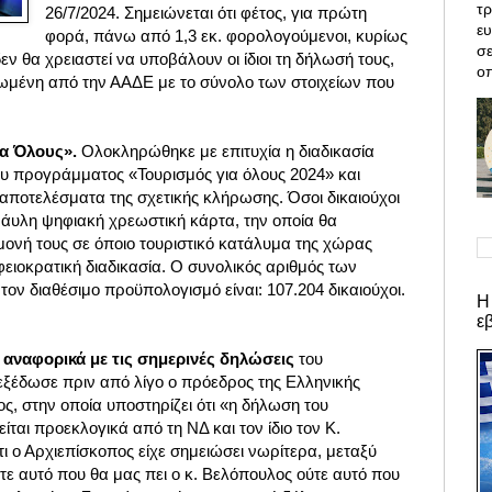
τρ
26/7/2024. Σημειώνεται ότι φέτος, για πρώτη
ε
φορά, πάνω από 1,3 εκ. φορολογούμενοι, κυρίως
σε
δεν θα χρειαστεί να υποβάλουν οι ίδιοι τη δήλωσή τους,
οπ
ωμένη από την ΑΑΔΕ με το σύνολο των στοιχείων που
ια Όλους».
Ολοκληρώθηκε με επιτυχία η διαδικασία
ου προγράμματος «Τουρισμός για όλους 2024» και
αποτελέσματα της σχετικής κλήρωσης. Όσοι δικαιούχοι
άυλη ψηφιακή χρεωστική κάρτα, την οποία θα
μονή τους σε όποιο τουριστικό κατάλυμα της χώρας
ειοκρατική διαδικασία. Ο συνολικός αριθμός των
ν διαθέσιμο προϋπολογισμό είναι: 107.204 δικαιούχοι.
Η
ε
αναφορικά με τις σημερινές δηλώσεις
του
ξέδωσε πριν από λίγο ο πρόεδρος της Ελληνικής
, στην οποία υποστηρίζει ότι «η δήλωση του
ται προεκλογικά από τη ΝΔ και τον ίδιο τον Κ.
ι ο Αρχιεπίσκοπος είχε σημειώσει νωρίτερα, μεταξύ
τε αυτό που θα μας πει ο κ. Βελόπουλος ούτε αυτό που