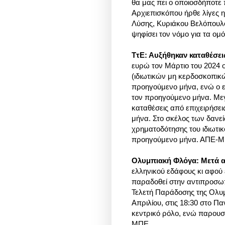
θα μας πει ο οποιοσδήποτε 
Αρχιεπισκόπου ήρθε λίγες 
Λύσης, Κυριάκου Βελόπουλο
ψηφίσει τον νόμο για τα ομό
ΤτΕ: Αυξήθηκαν καταθέσεις
ευρώ τον Μάρτιο του 2024 ο
(ιδιωτικών μη κερδοσκοπικώ
προηγούμενο μήνα, ενώ ο ε
τον προηγούμενο μήνα. Μεγ
καταθέσεις από επιχειρήσει
μήνα. Στο σκέλος των δανεί
χρηματοδότησης του ιδιωτι
προηγούμενο μήνα. ΑΠΕ-
Ολυμπιακή Φλόγα: Μετά α
ελληνικού εδάφους κι αφού
παραδοθεί στην αντιπροσω
Τελετή Παράδοσης της Ολυ
Απριλίου, στις 18:30 στο Π
κεντρικό ρόλο, ενώ παρουσι
ΜΠΕ