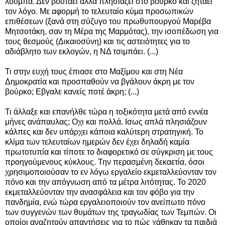
λούμπα. Δεν βουτάει αλλά πλησιάζει στο βούρκο και ζητάει
τον λόγο. Με αφορμή το τελευταίο κύμα προσωπικών
επιθέσεων (ξανά στη σύζυγο του πρωθυπουργού Μαρέβα
Μητσοτάκη, σαν τη Μέρα της Μαρμότας), την ισοπέδωση για
τους θεσμούς (Δικαιοσύνη) και τις αστειότητες για το
αδιάβλητο των εκλογών, η ΝΔ τσιμπάει. (...)
Τι στην ευχή τους έπιασε στο Μαξίμου και στη Νέα
Δημοκρατία και προσπαθούν να βγάλουν άκρη με τον
βούρκο; Εβγαλε κανείς ποτέ άκρη; (...)
Τι άλλαξε και επανήλθε τώρα η τοξικότητα μετά από εννέα
μήνες ανάπαυλας; Οχι και πολλά. Ισως απλά πλησιάζουν
κάλπες και δεν υπάρχει κάποια καλύτερη στρατηγική. Το
κλίμα των τελευταίων ημερών δεν έχει δηλαδή καμία
πρωτοτυπία και τίποτε το διαφορετικό σε σύγκριση με τους
προηγούμενους κύκλους. Την περασμένη δεκαετία, όσοι
χρησιμοποιούσαν το εν λόγω εργαλείο εκμεταλλεύονταν τον
πόνο και την απόγνωση από τα μέτρα λιτότητας. Το 2020
εκμεταλλεύονταν την ανασφάλεια και τον φόβο για την
πανδημία, ενώ τώρα εργαλειοποιούν τον ανείπωτο πόνο
των συγγενών των θυμάτων της τραγωδίας των Τεμπών. Οι
οποίοι αναζητούν απαντήσεις για το πώς χάθηκαν τα παιδιά