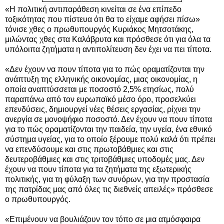
«Η πολιτική αντιπαράθεση κινείται σε ένα επίπεδο
τοξικότητας που πίστευα ότι θα το είχαμε αφήσει πίσω»
τόνισε χθες ο πρωθυπουργός Κυριάκος Μητσοτάκης,
μιλώντας χθες στα Καλάβρυτα και πρόσθεσε ότι για όλα τα
υπόλοιπα ζητήματα η αντιπολίτευση δεν έχει να πει τίποτα.
«Δεν έχουν να πουν τίποτα για το πώς οραματίζονται την
ανάπτυξη της ελληνικής οικονομίας, μιας οικονομίας, η
οποία αναπτύσσεται με ποσοστό 2,5% ετησίως, πολύ
παραπάνω από τον ευρωπαϊκό μέσο όρο, προσελκύει
επενδύσεις, δημιουργεί νέες θέσεις εργασίας, ρίχνει την
ανεργία σε μονοψήφιο ποσοστό. Δεν έχουν να πουν τίποτα
για το πώς οραματίζονται την παιδεία, την υγεία, ένα εθνικό
σύστημα υγείας, για το οποίο ξέρουμε πολύ καλά ότι πρέπει
να επενδύσουμε και στις πρωτοβάθμιες και στις
δευτεροβάθμιες και στις τριτοβάθμιες υποδομές μας. Δεν
έχουν να πουν τίποτα για τα ζητήματα της εξωτερικής
πολιτικής, για τη φύλαξη των συνόρων, για την προστασία
της πατρίδας μας από όλες τις διεθνείς απειλές» πρόσθεσε
ο πρωθυπουργός.
«Επιμένουν να βουλιάζουν τον τόπο σε μια ατμόσφαιρα