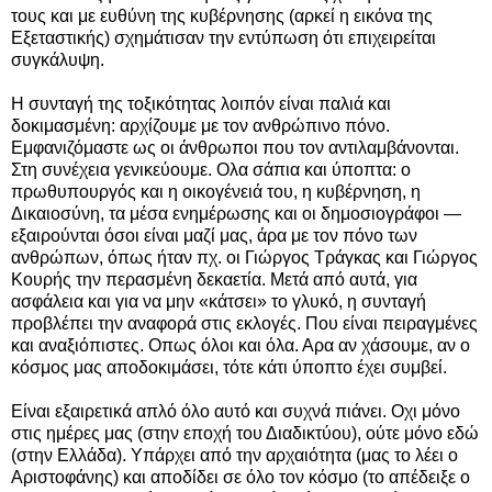
τους και με ευθύνη της κυβέρνησης (αρκεί η εικόνα της
Εξεταστικής) σχημάτισαν την εντύπωση ότι επιχειρείται
συγκάλυψη.
Η συνταγή της τοξικότητας λοιπόν είναι παλιά και
δοκιμασμένη: αρχίζουμε με τον ανθρώπινο πόνο.
Εμφανιζόμαστε ως οι άνθρωποι που τον αντιλαμβάνονται.
Στη συνέχεια γενικεύουμε. Ολα σάπια και ύποπτα: ο
πρωθυπουργός και η οικογένειά του, η κυβέρνηση, η
Δικαιοσύνη, τα μέσα ενημέρωσης και οι δημοσιογράφοι —
εξαιρούνται όσοι είναι μαζί μας, άρα με τον πόνο των
ανθρώπων, όπως ήταν πχ. οι Γιώργος Τράγκας και Γιώργος
Κουρής την περασμένη δεκαετία. Μετά από αυτά, για
ασφάλεια και για να μην «κάτσει» το γλυκό, η συνταγή
προβλέπει την αναφορά στις εκλογές. Που είναι πειραγμένες
και αναξιόπιστες. Οπως όλοι και όλα. Αρα αν χάσουμε, αν ο
κόσμος μας αποδοκιμάσει, τότε κάτι ύποπτο έχει συμβεί.
Είναι εξαιρετικά απλό όλο αυτό και συχνά πιάνει. Οχι μόνο
στις ημέρες μας (στην εποχή του Διαδικτύου), ούτε μόνο εδώ
(στην Ελλάδα). Υπάρχει από την αρχαιότητα (μας το λέει ο
Αριστοφάνης) και αποδίδει σε όλο τον κόσμο (το απέδειξε ο