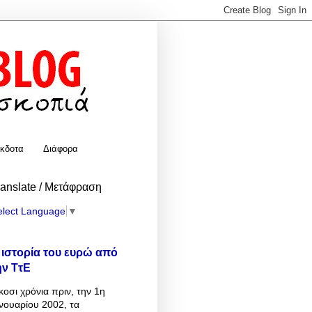
κδοτα
Διάφορα
ranslate / Μετάφραση
elect Language
▼
 ιστορία του ευρώ από
ην ΤτΕ
κοσι χρόνια πριν, την 1η
νουαρίου 2002, τα