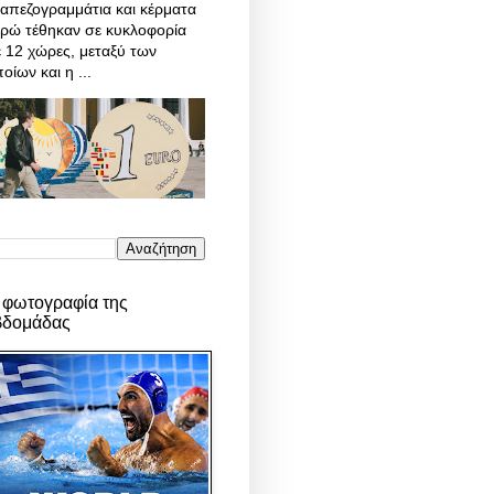
απεζογραμμάτια και κέρματα
υρώ τέθηκαν σε κυκλοφορία
 12 χώρες, μεταξύ των
οίων και η ...
 φωτογραφία της
βδομάδας