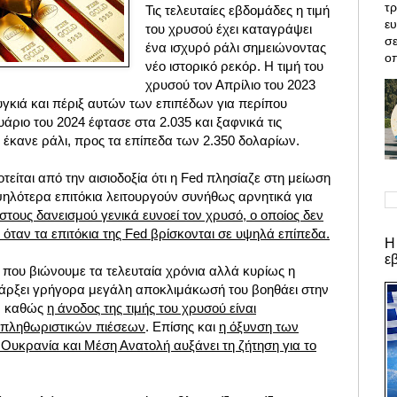
τρ
Τις τελευταίες εβδομάδες η τιμή
ε
του χρυσού έχει καταγράψει
σε
ένα ισχυρό ράλι σημειώνοντας
οπ
νέο ιστορικό ρεκόρ.
Η τιμή του
χρυσού τον Απρίλιο του 2023
υγκιά και πέριξ αυτών των επιπέδων για περίπου
υάριο του 2024 έφτασε στα 2.035 και ξαφνικά τις
ή έκανε ράλι, προς τα επίπεδα των 2.350 δολαρίων.
ίται από την αισιοδοξία ότι η Fed πλησίαζε στη μείωση
ψηλότερα επιτόκια λειτουργούν συνήθως αρνητικά για
στους δανεισμού γενικά ευνοεί τον χρυσό, ο οποίος δεν
 όταν τα επιτόκια της Fed βρίσκονται σε υψηλά επίπεδα.
Η
ε
που βιώνουμε τα τελευταία χρόνια αλλά κυρίως η
πάρξει γρήγορα μεγάλη αποκλιμάκωσή του βοηθάει στην
ύ, καθώς
η άνοδος της τιμής του χρυσού είναι
ς πληθωριστικών πιέσεων
. Επίσης και
η όξυνση των
Ουκρανία και Μέση Ανατολή αυξάνει τη ζήτηση για το