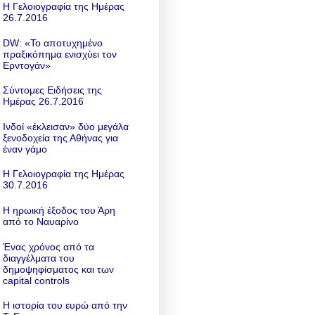
Η Γελοιογραφία της Ημέρας
26.7.2016
DW: «To αποτυχημένο
πραξικόπημα ενισχύει τον
Ερντογάν»
Σύντομες Ειδήσεις της
Ημέρας 26.7.2016
Ινδοί «έκλεισαν» δύο μεγάλα
ξενοδοχεία της Αθήνας για
έναν γάμο
Η Γελοιογραφία της Ημέρας
30.7.2016
Η ηρωική έξοδος του Άρη
από το Ναυαρίνο
Ένας χρόνος από τα
διαγγέλματα του
δημοψηφίσματος και των
capital controls
Η ιστορία του ευρώ από την