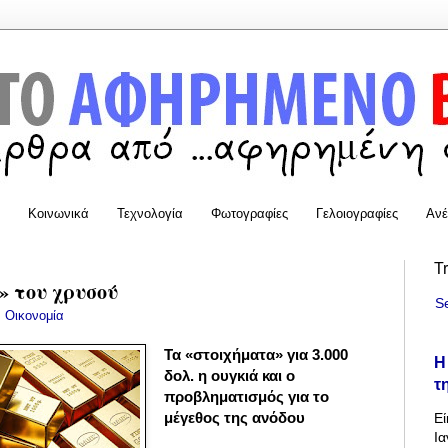
Κοινωνικά
Τεχνολογία
Φωτογραφίες
Γελοιογραφίες
Ανέ
T
» του χρυσού
S
:
Οικονομία
Τα «στοιχήματα» για 3.000
Η
δολ. η ουγκιά και ο
τ
προβληματισμός για το
μέγεθος της ανόδου
Εί
Ια