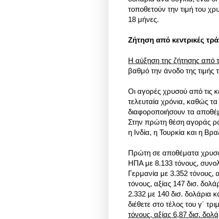
τοποθετούν την τιμή του χρ
18 μήνες.
Ζήτηση από κεντρικές τρ
Η αύξηση της ζήτησης από τ
βαθμό την άνοδο της τιμής 
Οι αγορές χρυσού από τις κ
τελευταία χρόνια, καθώς τ
διαφοροποιήσουν τα αποθέμ
Στην πρώτη θέση αγοράς ρά
η Ινδία, η Τουρκία και η Βραζ
Πρώτη σε αποθέματα χρυσού
ΗΠΑ με 8.133 τόνους, συνολ
Γερμανία με 3.352 τόνους, α
τόνους, αξίας 147 δισ. δολά
2.332 με 140 δισ. δολάρια κ
διέθετε στο τέλος του γ΄ τρ
τόνους, αξίας 6,87 δισ. δολ