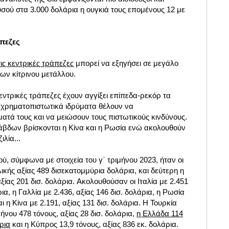
υσού στα 3.000 δολάρια η ουγκιά τους επομένους 12 με
άπεζες
ις κεντρικές τράπεζες
μπορεί να εξηγήσει σε μεγάλο
των κίτρινου μετάλλου.
εντρικές τράπεζες έχουν αγγίξει επίπεδα-ρεκόρ τα
α χρηματοπιστωτικά ιδρύματα θέλουν να
ατά τους και να μειώσουν τους πιστωτικούς κινδύνους.
βδων βρίσκονται η Κίνα και η Ρωσία ενώ ακολουθούν
ιλία...
, σύμφωνα με στοιχεία του γ΄ τριμήνου 2023, ήταν οι
ικής αξίας 489 δισεκατομμύρια δολάρια, και δεύτερη η
ξίας 201 δισ. δολάρια. Ακολουθούσαν οι Ιταλία με 2.451
ρια, η Γαλλία με 2.436, αξίας 146 δισ. δολάρια, η Ρωσία
αι η Κίνα με 2.191, αξίας 131 δισ. δολάρια. Η Τουρκία
ιμήνου 478 τόνους, αξίας 28 δισ. δολάρια,
η Ελλάδα 114
άρια
και η Κύπρος 13,9 τόνους, αξίας 836 εκ. δολάρια.