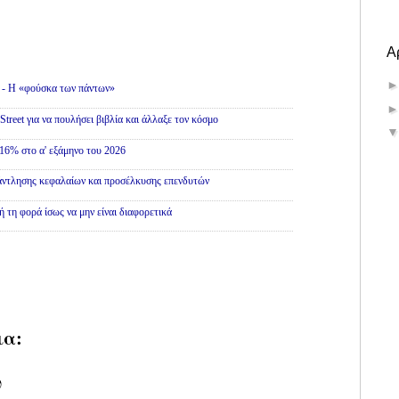
Α
» - Η «φούσκα των πάντων»
treet για να πουλήσει βιβλία και άλλαξε τον κόσμο
16% στο α' εξάμηνο του 2026
άντλησης κεφαλαίων και προσέλκυσης επενδυτών
ή τη φορά ίσως να μην είναι διαφορετικά
ια:
υ