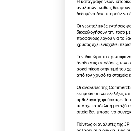
Η καταγραφή νέων ιστορικώ
αναλυτών, καθώς θεωρούν ότ
δεδομένα δεν μπορούν να δ
Oι γεωπολιτικές εντάσεις φα
δικαιολογήσουν την τόσο μ
προφανούς λόγου για το ξα
χρυσός έχει ενισχυθεί περι
Την ίδια ώρα το πρωτοφανέ
άνοδο στις αποδόσεις των 
ασκεί πίεση στην τιμή του 
από τον χρυσό τα στοιχεία 
Οι αναλυτές της Commerzba
εκτιμούν ότι «οι εξελίξεις 
ορθολογικής φούσκας». Το 
υπάρχει απόκλιση μεταξύ τ
οποία δεν μπορεί να συνεχισ
Πάντως οι αναλυτές της JP 
δολάρια ανά ουγκιά, ενώ οι 