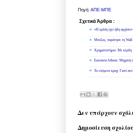
Πηγή:
ΑΠΕ-ΜΠΕ
Σχετικά Άρθρα :
Οικονομία
«Η κρίση έχει ήδη αρχίσει
Μπέζος, παράτησε τη Wall S
Χρηματιστήριο: Με κέρδη 
Euronext Athens: Μηχανή 
To επόμενο κραχ: Γιατί αυτ
Δεν υπάρχουν σχόλ
Δημοσίευση σχολίο