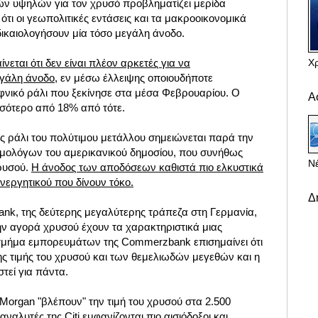
ν υψηλών για τον χρυσό προβληματίζει μερίδα
ι οι γεωπολιτικές εντάσεις και τα μακροοικονομικά
ικαιολογήσουν μία τόσο μεγάλη άνοδο.
Χ
ίνεται ότι δεν είναι πλέον αρκετές για να
εγάλη άνοδο,
εν μέσω έλλειψης οποιουδήποτε
φνικό ράλι που ξεκίνησε στα μέσα Φεβρουαρίου. Ο
Α
σσότερο από 18% από τότε.
ς ράλι του πολύτιμου μετάλλου σημειώνεται παρά την
ομολόγων του αμερικανικού δημοσίου, που συνήθως
Νέ
χρυσού.
Η άνοδος των αποδόσεων καθιστά πιο ελκυστικά
ενεργητικού που δίνουν τόκο.
Δ
nk, της δεύτερης μεγαλύτερης τράπεζα στη Γερμανία,
στην αγορά χρυσού έχουν τα χαρακτηριστικά μιας
τμήμα εμπορευμάτων της Commerzbank επισημαίνει ότι
ης τιμής του χρυσού και των θεμελιωδών μεγεθών και η
τεί για πάντα.
Morgan "βλέπουν" την τιμή του χρυσού στα 2.500
αναλυτές της Citi εμφανίζονται πιο αισιόδοξοι και