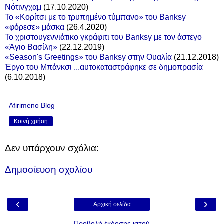
Νότινγχαμ
(17.10.2020)
Το «Κορίτσι με το τρυπημένο τύμπανο» του Banksy
«φόρεσε» μάσκα
(26.4.2020)
Το χριστουγεννιάτικο γκράφιτι του Banksy με τον άστεγο
«Άγιο Βασίλη»
(22.12.2019)
«Season's Greetings» του Banksy στην Ουαλία
(21.12.2018)
Έργο του Μπάνκσι ...αυτοκαταστράφηκε σε δημοπρασία
(6.10.2018)
Afirimeno Blog
Κοινή χρήση
Δεν υπάρχουν σχόλια:
Δημοσίευση σχολίου
‹
›
Αρχική σελίδα
Προβολή έκδοσης ιστού