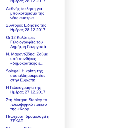
Ημέρας 28.12.2017
Διεθνής έκκληση για
μποϊκοτάρισμα της
νέας αυστρια...
Σύντομες Ειδήσεις της
Ημέρας 28.12.2017
Οι 12 Καλύτερες
Γελοιογραφίες του
Δημήτρη Γεωργοπά...
Ν. Μαραντζίδης: Zούμε
υπό συνθήκες
«δημοκρατικής έ...
Spiegel: Η κρίση της
σοσιαλδημοκρατίας
στην Ευρώπη
Η Γελοιογραφία της
Ημέρας 27.12.2017
Στη Morgan Stanley το
πλειοψηφικό πακέτο
της «Κορρ...
Πτώχευση δρομολογεί η
ΣΕΚΑΠ