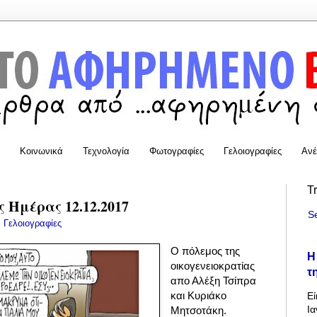
Κοινωνικά
Τεχνολογία
Φωτογραφίες
Γελοιογραφίες
Ανέ
T
 Ημέρας 12.12.2017
S
:
Γελοιογραφίες
Ο πόλεμος της
Η
οικογενειοκρατίας
τ
απο Αλέξη Τσίπρα
και Κυριάκο
Εί
Ια
Μητσοτάκη.