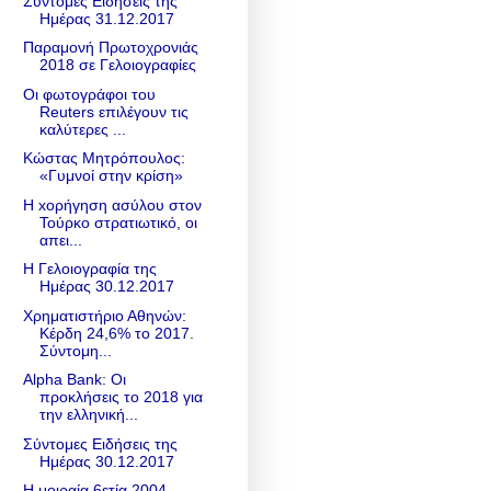
Σύντομες Ειδήσεις της
Ημέρας 31.12.2017
Παραμονή Πρωτοχρονιάς
2018 σε Γελοιογραφίες
Οι φωτογράφοι του
Reuters επιλέγουν τις
καλύτερες ...
Κώστας Μητρόπουλος:
«Γυμνοί στην κρίση»
H xορήγηση ασύλου στον
Τούρκο στρατιωτικό, οι
απει...
Η Γελοιογραφία της
Ημέρας 30.12.2017
Χρηματιστήριο Αθηνών:
Κέρδη 24,6% το 2017.
Σύντομη...
Alpha Bank: Οι
προκλήσεις το 2018 για
την ελληνική...
Σύντομες Ειδήσεις της
Ημέρας 30.12.2017
Η μοιραία 6ετία 2004-