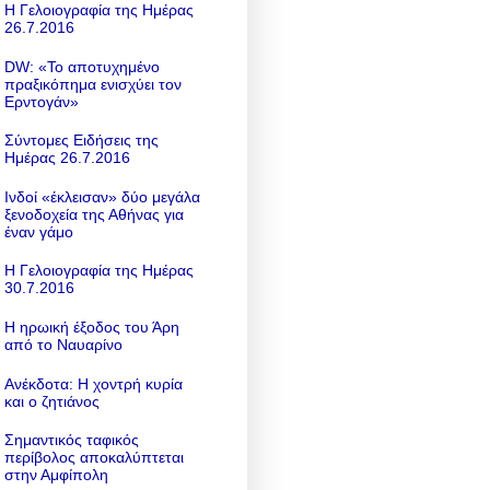
Η Γελοιογραφία της Ημέρας
26.7.2016
DW: «To αποτυχημένο
πραξικόπημα ενισχύει τον
Ερντογάν»
Σύντομες Ειδήσεις της
Ημέρας 26.7.2016
Ινδοί «έκλεισαν» δύο μεγάλα
ξενοδοχεία της Αθήνας για
έναν γάμο
Η Γελοιογραφία της Ημέρας
30.7.2016
Η ηρωική έξοδος του Άρη
από το Ναυαρίνο
Ανέκδοτα: Η χοντρή κυρία
και ο ζητιάνος
Σημαντικός ταφικός
περίβολος αποκαλύπτεται
στην Αμφίπολη