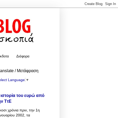
κδοτα
Διάφορα
ranslate / Μετάφραση
elect Language
▼
 ιστορία του ευρώ από
ην ΤτΕ
κοσι χρόνια πριν, την 1η
νουαρίου 2002, τα