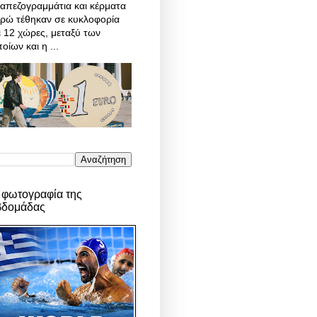
απεζογραμμάτια και κέρματα
υρώ τέθηκαν σε κυκλοφορία
 12 χώρες, μεταξύ των
οίων και η ...
 φωτογραφία της
βδομάδας