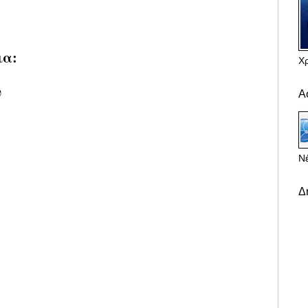
ια:
Χ
υ
Α
Νέ
Δ