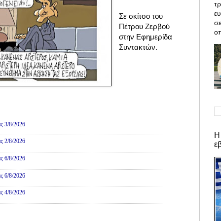
τρ
ε
Σε σκίτσο του
σε
Πέτρου Ζερβού
οπ
στην Εφημερίδα
Συντακτών.
ες
ς 3/8/2026
Η
ς 2/8/2026
ε
ς 6/8/2026
ς 6/8/2026
ς 4/8/2026