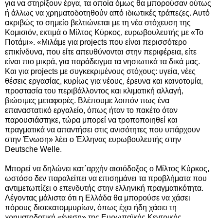
για να στηρίξουν έργα, τα οποία όμως θα μπορούσαν ούτως
ή άλλως να χρηματοδοτηθούν από ιδιωτικές τράπεζες. Αυτό
ακριβώς το σημείο βελτιώνεται με τη νέα στόχευση της
Κομισιόν, εκτιμά ο Μίλτος Κύρκος, ευρωβουλευτής με «Το
Ποτάμι». «Μιλάμε για projects που είναι περισσότερο
επικίνδυνα, που είτε απευθύνονται στην περιφέρεια, είτε
είναι πιο μικρά, για παράδειγμα τα νησιωτικά τα δικά μας.
Και για projects με συγκεκριμένους στόχους: υγεία, νέες
θέσεις εργασίας, κυρίως για νέους, έρευνα και καινοτομία,
προστασία του περιβάλλοντος και κλιματική αλλαγή,
βιώσιμες μεταφορές. Βλέπουμε λοιπόν πως ένα
επαναστατικό εργαλείο, όπως ήταν το πακέτο όταν
παρουσιάστηκε, τώρα μπορεί να τροποποιηθεί και
πραγματικά να απαντήσει στις ανισότητες που υπάρχουν
στην Ένωση» λέει ο Έλληνας ευρωβουλευτής στην
Deutsche Welle.
Μπορεί να δηλώνει κατ΄αρχήν αισιόδοξος ο Μίλτος Κύρκος,
ωστόσο δεν παραλείπει να επισημάνει τα προβλήματα που
αντιμετωπίζει ο επενδυτής στην ελληνική πραγματικότητα.
Λέγοντας μάλιστα ότι η Ελλάδα θα μπορούσε να χάσει
πόρους δισεκατομμυρίων, όπως έχει ήδη χάσει τη
χρηματοδοτική «ένεση» της Ευρωπαϊκής Κεντρικής