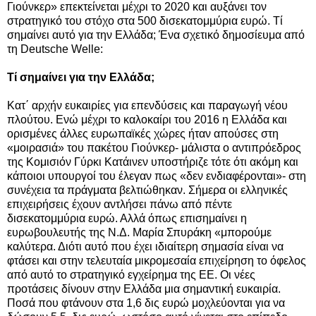
Γιούνκερ» επεκτείνεται μέχρι το 2020 και αυξάνει τον
στρατηγικό του στόχο στα 500 δισεκατομμύρια ευρώ. Τί
σημαίνει αυτό για την Ελλάδα;
Ένα σχετικό δημοσίευμα από
τη Deutsche Welle:
Τί σημαίνει για την Ελλάδα;
Κατ΄ αρχήν ευκαιρίες για επενδύσεις και παραγωγή νέου
πλούτου. Ενώ μέχρι το καλοκαίρι του 2016 η Ελλάδα και
ορισμένες άλλες ευρωπαϊκές χώρες ήταν απούσες στη
«μοιρασιά» του πακέτου Γιούνκερ- μάλιστα ο αντιπρόεδρος
της Κομισιόν Γύρκι Κατάινεν υποστήριζε τότε ότι ακόμη και
κάποιοι υπουργοί του έλεγαν πως «δεν ενδιαφέρονται»- στη
συνέχεια τα πράγματα βελτιώθηκαν. Σήμερα οι ελληνικές
επιχειρήσεις έχουν αντλήσει πάνω από πέντε
δισεκατομμύρια ευρώ. Αλλά όπως επισημαίνει η
ευρωβουλευτής της Ν.Δ. Μαρία Σπυράκη «μπορούμε
καλύτερα. Διότι αυτό που έχει ιδιαίτερη σημασία είναι να
φτάσει και στην τελευταία μικρομεσαία επιχείρηση το όφελος
από αυτό το στρατηγικό εγχείρημα της ΕΕ. Οι νέες
προτάσεις δίνουν στην Ελλάδα μια σημαντική ευκαιρία.
Ποσά που φτάνουν στα 1,6 δις ευρώ μοχλεύονται για να