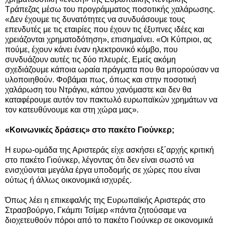
Τράπεζας μέσω του προγράμματος ποσοτικής χαλάρωσης.
«Δεν έχουμε τις δυνατότητες να συνδυάσουμε τους
επενδυτές με τις εταιρίες που έχουν τις έξυπνες ιδέες και
χρειάζονται χρηματοδότηση», επισημαίνει. «Οι Κύπριοι, ας
πούμε, έχουν κάνει έναν ηλεκτρονικό κόμβο, που
συνδυάζουν αυτές τις δύο πλευρές. Εμείς ακόμη
σχεδιάζουμε κάποια ωραία πράγματα που θα μπορούσαν να
υλοποιηθούν. Φοβάμαι πως, όπως και στην ποσοτική
χαλάρωση του Ντράγκι, κάπου χανόμαστε και δεν θα
καταφέρουμε αυτόν τον πακτωλό ευρωπαϊκών χρημάτων να
τον κατευθύνουμε και στη χώρα μας».
«Κοινωνικές δράσεις» στο πακέτο Γιούνκερ;
Η ευρω-ομάδα της Αριστεράς είχε ασκήσει εξ΄αρχής κριτική
στο πακέτο Γιούνκερ, λέγοντας ότι δεν είναι σωστό να
ενισχύονται μεγάλα έργα υποδομής σε χώρες που είναι
ούτως ή άλλως οικονομικά ισχυρές.
Όπως λέει η επικεφαλής της Ευρωπαϊκής Αριστεράς στο
Στρασβούργο, Γκάμπι Τσίμερ «πάντα ζητούσαμε να
διοχετευθούν πόροι από το πακέτο Γιούνκερ σε οικονομικά