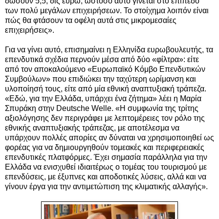
δώσουν 5,5, δις ευρώ, ωστόσο αυτό γίνεται στο επίπεδο
των πολύ μεγάλων επιχειρήσεων. Το στοίχημα λοιπόν είναι
πώς θα φτάσουν τα οφέλη αυτά στις μικρομεσαίες
επιχειρήσεις».
Για να γίνει αυτό, επισημαίνει η Ελληνίδα ευρωβουλευτής, τα
επενδυτικά σχέδια περνούν μέσα από δύο «φίλτρα»: είτε
από τον αποκαλούμενο «Ευρωπαϊκό Κόμβο Επενδυτικών
Συμβούλων» που επιδιώκει την ταχύτερη ωρίμανση και
υλοποίησή τους, είτε από μία εθνική αναπτυξιακή τράπεζα.
«Εδώ, για την Ελλάδα, υπάρχει ένα ζήτημα» λέει η Μαρία
Σπυράκη στην Deutsche Welle. «Η συμφωνία της τρίτης
αξιολόγησης δεν περιγράφει με λεπτομέρειες τον ρόλο της
εθνικής αναπτυξιακής τράπεζας, με αποτέλεσμα να
υπάρχουν πολλές απορίες αν δύναται να χρησιμοποιηθεί ως
φορέας για να δημιουργηθούν τομεακές και περιφερειακές
επενδυτικές πλατφόρμες. Έχει σημασία παράλληλα για την
Ελλάδα να ενισχυθεί ιδιαιτέρως ο τομέας του τουρισμού με
επενδύσεις, με έξυπνες και αποδοτικές λύσεις, αλλά και να
γίνουν έργα για την αντιμετώπιση της κλιματικής αλλαγής».