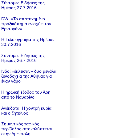
Σύντομες Ειδήσεις της
Ημέρας 27.7.2016
DW: «To αποτυχημένο
πραξικόπημα ενισχύει τον
Ερντογάν»
Η Γελοιογραφία της Ημέρας
30.7.2016
Σύντομες Ειδήσεις της
Ημέρας 26.7.2016
Ινδοί «έκλεισαν» δύο μεγάλα
ξενοδοχεία της Αθήνας για
έναν γάμο
Η ηρωική έξοδος του Άρη
από το Ναυαρίνο
Ανέκδοτα: Η χοντρή κυρία
και ο ζητιάνος
Σημαντικός ταφικός
περίβολος αποκαλύπτεται
στην Αμφίπολη