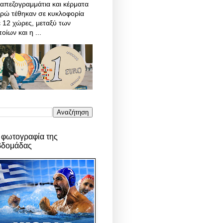
απεζογραμμάτια και κέρματα
υρώ τέθηκαν σε κυκλοφορία
 12 χώρες, μεταξύ των
οίων και η ...
 φωτογραφία της
βδομάδας