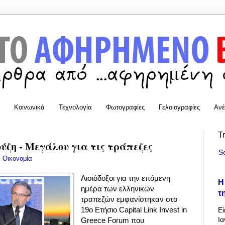
Κοινωνικά
Τεχνολογία
Φωτογραφίες
Γελοιογραφίες
Ανέ
T
ύζη - Μεγάλου για τις τράπεζες
S
:
Οικονομία
Αισιόδοξοι για την επόμενη
Η
ημέρα των ελληνικών
τ
τραπεζών εμφανίστηκαν στο
19ο Ετήσιο Capital Link Invest in
Εί
Ια
Greece Forum που