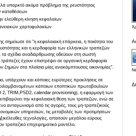
αλλά υπαρκτό ακόμα πρόβλημα της ρευστότητας
ων καταθέσεων
ην ελεύθερη κίνηση κεφαλαίων
ανειακών χαρτοφυλακίων
Χ
Α
 σημείωσε ότι "η κεφαλαιακή επάρκεια, η ποιότητα του
ρευστότητας και η κερδοφορία των ελληνικών τραπεζών
, τα σχέδια αναδιάρθρωσης οδεύουν στη σωστή
ς τράπεζες έχουν επιστρέψει σε οργανική κερδοφορία
ν ζημιών στα πλαίσια μίας ανακάμπτουσας οικονομίας”.
Νέ
ιο, υπάρχουν και κάποιες ευρύτερες προκλήσεις σε
Δ
εριλαμβανομένων κάποιων εποπτικών πρωτοβουλιών
FiD 2, TRIM,PSD2, calendar provisioning), η εφαρμογή των
 επιβαρύνει την κεφαλαιακή θέση των τραπεζών, ενώ σε
ενο ανταγωνισμό από τις αγορές, τους μη-τραπεζικούς
ονομικών υπηρεσιών, τις μεταβολές των προτιμήσεων
ηξικέλευθες τεχνολογίες, απαιτούν μεγάλου εύρους
ν τραπεζικό επιχειρηματικό μοντέλο.