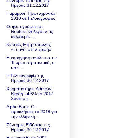
Σύντομες Ειδήσεις της
Ημέρας 31.12.2017
Παραμονή Πρωτοχρονιάς
2018 σε Γελοιογραφίες
Οι φωτογράφοι του
Reuters επιλέγουν τις
καλύτερες ...
Κώστας Μητρόπουλος:
«Γυμνοί στην κρίση»
H xορήγηση ασύλου στον
Τούρκο στρατιωτικό, οι
απει...
Η Γελοιογραφία της
Ημέρας 30.12.2017
Χρηματιστήριο Αθηνών:
Κέρδη 24,6% το 2017.
Σύντομη...
Alpha Bank: Οι
προκλήσεις το 2018 για
την ελληνική...
Σύντομες Ειδήσεις της
Ημέρας 30.12.2017
Η μοιραία 6ετία 2004-