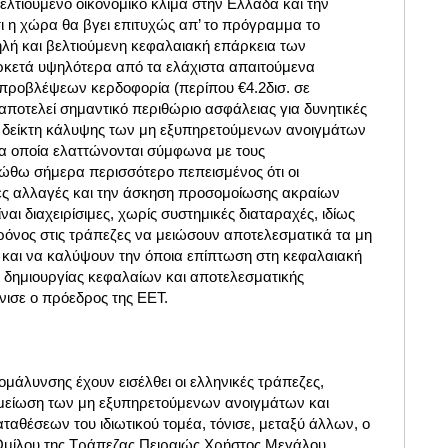
ελτιούμενο οικονομικό κλίμα στην Ελλάδα και την
ι η χώρα θα βγει επιτυχώς απ’ το πρόγραμμα το
ηλή και βελτιούμενη κεφαλαιακή επάρκεια των
ρκετά υψηλότερα από τα ελάχιστα απαιτούμενα
-προβλέψεων κερδοφορία (περίπου €4.2δισ. σε
αποτελεί σημαντικό περιθώριο ασφάλειας για δυνητικές
ο δείκτη κάλυψης των μη εξυπηρετούμενων ανοιγμάτων
α οποία ελαττώνονται σύμφωνα με τους
ιώθω σήμερα περισσότερο πεπεισμένος ότι οι
κές αλλαγές και την άσκηση προσομοίωσης ακραίων
ίναι διαχειρίσιμες, χωρίς συστημικές διαταραχές, ιδίως
ρόνος στις τράπεζες να μειώσουν αποτελεσματικά τα μη
και να καλύψουν την όποια επίπτωση στη κεφαλαιακή
 δημιουργίας κεφαλαίων και αποτελεσματικής
όνισε ο πρόεδρος της ΕΕΤ.
ομάλυνσης έχουν εισέλθει οι ελληνικές τράπεζες,
μείωση των μη εξυπηρετούμενων ανοιγμάτων και
αθέσεων του ιδιωτικού τομέα, τόνισε, μεταξύ άλλων, ο
Ομίλου της Τράπεζας Πειραιώς Χρήστος Μεγάλου.