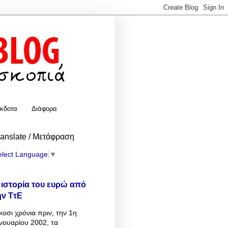
κδοτα
Διάφορα
ranslate / Μετάφραση
elect Language
▼
 ιστορία του ευρώ από
ην ΤτΕ
κοσι χρόνια πριν, την 1η
νουαρίου 2002, τα