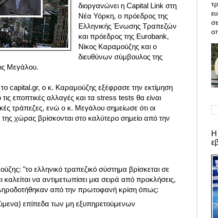
τρ
διοργανώνει η Capital Link στη
ε
Νέα Υόρκη, ο πρόεδρος της
σε
Ελληνικής Ένωσης Τραπεζών
οπ
και πρόεδρος της Eurobank,
Νίκος Καραμούζης και ο
διευθύνων σύμβουλος της
ος Μεγάλου.
το capital.gr, ο κ. Καραμούζης εξέφρασε την εκτίμηση
 τις εποπτικές αλλαγές και τα stress tests θα είναι
ηνικές τράπεζες, ενώ ο κ. Μεγάλου σημείωσε ότι οι
ς της χώρας βρίσκονται στο καλύτερο σημείο από την
Η
ε
ύζης: "το ελληνικό τραπεζικό σύστημα βρίσκεται σε
ι καλείται να αντιμετωπίσει μια σειρά από προκλήσεις,
κληροδοτήθηκαν από την πρωτοφανή κρίση όπως:
ούμενα) επίπεδα των μη εξυπηρετούμενων