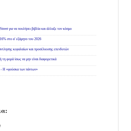
treet για να πουλήσει βιβλία και άλλαξε τον κόσμο
16% στο α' εξάμηνο του 2026
άντλησης κεφαλαίων και προσέλκυσης επενδυτών
ή τη φορά ίσως να μην είναι διαφορετικά
» - Η «φούσκα των πάντων»
ια:
υ