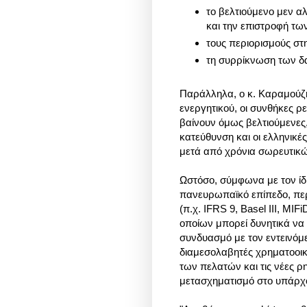
το βελτιούμενο μεν 
και την επιστροφή τ
τους περιορισμούς στ
τη συρρίκνωση των δ
Παράλληλα, ο κ. Καραμούζης
ενεργητικού, οι συνθήκες 
βαίνουν όμως βελτιούμενες
κατεύθυνση και οι ελληνικέ
μετά από χρόνια σωρευτικώ
Ωστόσο, σύμφωνα με τον ίδ
πανευρωπαϊκό επίπεδο, π
(π.χ. IFRS 9, Basel III, MI
οποίων μπορεί δυνητικά να
συνδυασμό με τον εντεινόμ
διαμεσολαβητές χρηματοοικ
των πελατών και τις νέες ρ
μετασχηματισμό στο υπάρχο