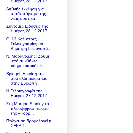
Ημέρας 28.12.2017
Διεθνής έκκληση για
μποϊκοτάρισμα της
νέας αυστρια...
Σύντομες Ειδήσεις της
Ημέρας 28.12.2017
Οι 12 Καλύτερες
Γελοιογραφίες του
Δημήτρη Γεωργοπά...
Ν. Μαραντζίδης: Zούμε
υπό συνθήκες
«δημοκρατικής έ...
Spiegel: Η κρίση της
σοσιαλδημοκρατίας
στην Ευρώπη
Η Γελοιογραφία της
Ημέρας 27.12.2017
Στη Morgan Stanley το
πλειοψηφικό πακέτο
της «Κορρ...
Πτώχευση δρομολογεί η
ΣΕΚΑΠ