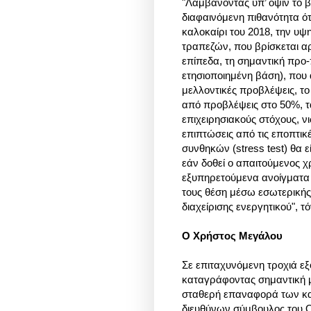
"Λαμβάνοντας υπ’ όψιν το β
διαφαινόμενη πιθανότητα ότ
καλοκαίρι του 2018, την υψ
τραπεζών, που βρίσκεται α
επίπεδα, τη σημαντική προ
ετησιοποιημένη βάση), που 
μελλοντικές προβλέψεις, τ
από προβλέψεις στο 50%, τ
επιχειρησιακούς στόχους, ν
επιπτώσεις από τις εποπτι
συνθηκών (stress test) θα ε
εάν δοθεί ο απαιτούμενος χ
εξυπηρετούμενα ανοίγματα 
τους θέση μέσω εσωτερικής
διαχείρισης ενεργητικού", τ
Ο
Χρήστος Μεγάλου
Σε επιταχυνόμενη τροχιά εξ
καταγράφοντας σημαντική 
σταθερή επαναφορά των κατ
διευθύνων σύμβουλος του 