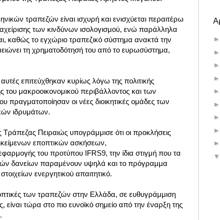
ηνικών τραπεζών είναι ισχυρή και ενισχύεται περαιτέρω
Α
αχείρισης των κινδύνων ισολογισμού, ενώ παράλληλα
αι, καθώς το εγχώριο τραπεζικό σύστημα ανακτά την
μειώνει τη χρηματοδότησή του από το ευρωσύστημα,
 αυτές επιτεύχθηκαν κυρίως λόγω της πολιτικής
ης του μακροοικονομικού περιβάλλοντος και των
υ πραγματοποίησαν οι νέες διοικητικές ομάδες των
κών ιδρυμάτων.
 Τράπεζας Πειραιώς υπογράμμισε ότι οι προκλήσεις
ικείμενων εποπτικών ασκήσεων,
φαρμογής του προτύπου IFRS9, την ίδια στιγμή που τα
ών δανείων παραμένουν υψηλά και το πρόγραμμα
τοιχείων ενεργητικού απαιτητικό.
οπτικές των τραπεζών στην Ελλάδα, σε ευθυγράμμιση
ς, είναι τώρα στο πιο ευνοϊκό σημείο από την έναρξη της
.