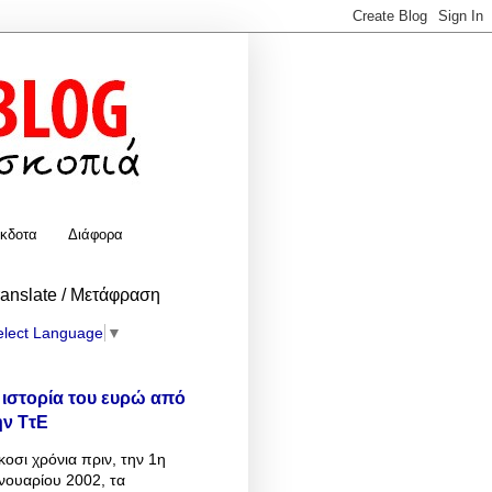
κδοτα
Διάφορα
ranslate / Μετάφραση
elect Language
▼
 ιστορία του ευρώ από
ην ΤτΕ
κοσι χρόνια πριν, την 1η
νουαρίου 2002, τα