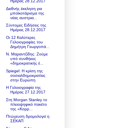
Ημέρας 28.12.2017
Διεθνής έκκληση για
μποϊκοτάρισμα της
νέας αυστρια...
Σύντομες Ειδήσεις της
Ημέρας 28.12.2017
Οι 12 Καλύτερες
Γελοιογραφίες του
Δημήτρη Γεωργοπά...
Ν. Μαραντζίδης: Zούμε
υπό συνθήκες
«δημοκρατικής έ...
Spiegel: Η κρίση της
σοσιαλδημοκρατίας
στην Ευρώπη
Η Γελοιογραφία της
Ημέρας 27.12.2017
Στη Morgan Stanley το
πλειοψηφικό πακέτο
της «Κορρ...
Πτώχευση δρομολογεί η
ΣΕΚΑΠ