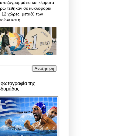
απεζογραμμάτια και κέρματα
υρώ τέθηκαν σε κυκλοφορία
 12 χώρες, μεταξύ των
οίων και η ...
 φωτογραφία της
βδομάδας