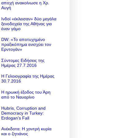
αποχή ανακοίνωσε η Χρ.
Αυγή
Ινδοί «έκλεισαν» δύο μεγάλα
ξενοδοχεία της Αθήνας για
έναν γάμο
DW: «To αποτυχημένο
πραξικόπημα ενισχύει τον
Ερντογάν»
Σύντομες Ειδήσεις της
Ημέρας 27.7.2016
Η Γελοιογραφία της Ημέρας
30.7.2016
Η ηρωική έξοδος του Άρη
από το Ναυαρίνο
Hubris, Corruption and
Democracy in Turkey:
Erdogan’s Fall
Ανέκδοτα: Η χοντρή κυρία
και ο ζητιάνος