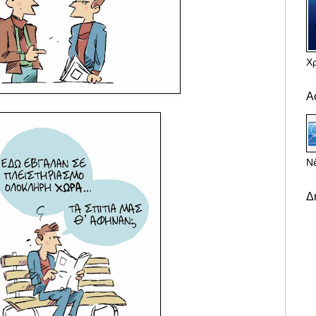
Χ
Α
Νέ
Δ