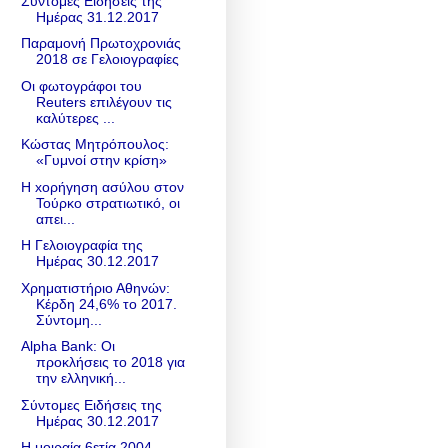
Σύντομες Ειδήσεις της
Ημέρας 31.12.2017
Παραμονή Πρωτοχρονιάς
2018 σε Γελοιογραφίες
Οι φωτογράφοι του
Reuters επιλέγουν τις
καλύτερες ...
Κώστας Μητρόπουλος:
«Γυμνοί στην κρίση»
H xορήγηση ασύλου στον
Τούρκο στρατιωτικό, οι
απει...
Η Γελοιογραφία της
Ημέρας 30.12.2017
Χρηματιστήριο Αθηνών:
Κέρδη 24,6% το 2017.
Σύντομη...
Alpha Bank: Οι
προκλήσεις το 2018 για
την ελληνική...
Σύντομες Ειδήσεις της
Ημέρας 30.12.2017
Η μοιραία 6ετία 2004-