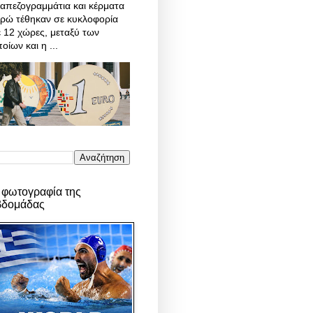
απεζογραμμάτια και κέρματα
υρώ τέθηκαν σε κυκλοφορία
 12 χώρες, μεταξύ των
οίων και η ...
 φωτογραφία της
βδομάδας