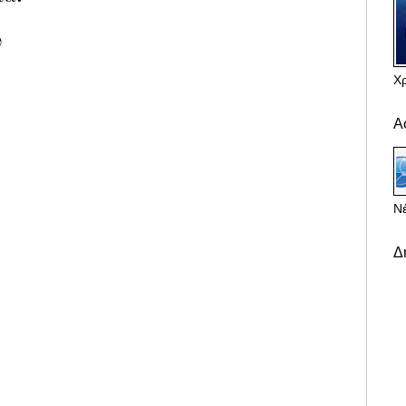
υ
Χ
Α
Νέ
Δ