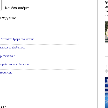
τρ
ε
Και ένα ακόμη:
σε
οπ
ιλάς γλυκά!
 Ντόναλντ Τραμπ στο μαντείο
μπ και το αλεξίπτωτο
ην τρέλα του!
ιράζει και πάλι Λαμόγια
Η
ε
τουγέννων
ια: