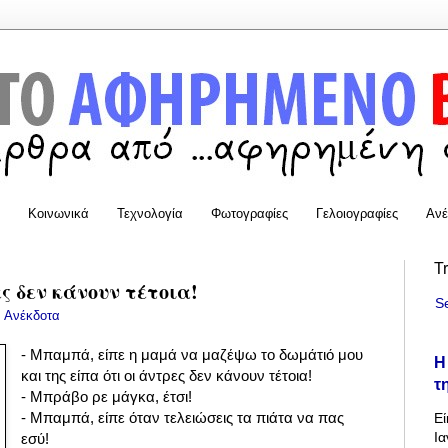
Κοινωνικά
Τεχνολογία
Φωτογραφίες
Γελοιογραφίες
Ανέ
T
ς δεν κάνουν τέτοια!
S
:
Ανέκδοτα
- Μπαμπά, είπε η μαμά να μαζέψω το δωμάτιό μου
Η
και της είπα ότι οι άντρες δεν κάνουν τέτοια!
τ
- Μπράβο ρε μάγκα,
έ
τσι!
-
Μπαμπά, είπε
όταν τελειώσεις τα πιάτα να πας
Εί
Ια
εσύ!