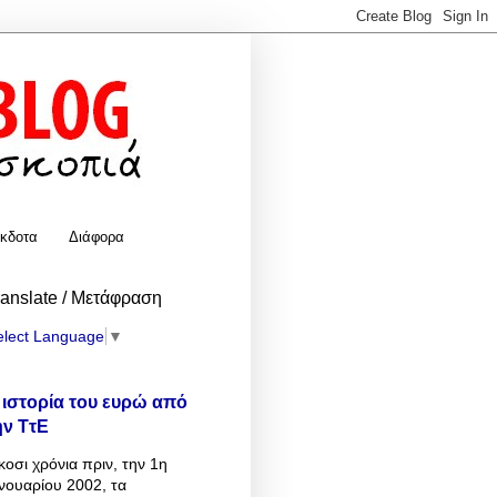
κδοτα
Διάφορα
ranslate / Μετάφραση
elect Language
▼
 ιστορία του ευρώ από
ην ΤτΕ
κοσι χρόνια πριν, την 1η
νουαρίου 2002, τα