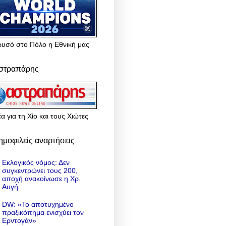
ρυσό στο Πόλο η Εθνική μας
στραπάρης
α για τη Χίο και τους Χιώτες
ημοφιλείς αναρτήσεις
Εκλογικός νόμος: Δεν
συγκεντρώνει τους 200,
αποχή ανακοίνωσε η Χρ.
Αυγή
DW: «To αποτυχημένο
πραξικόπημα ενισχύει τον
Ερντογάν»