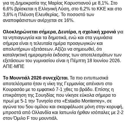
για τη Δημοκρατία της Μαρίας Καρυστιανού με 8,1%. Στο
6,6% βρίσκεται η Ελληνική Λύση, στο 6,2% το ΚΚΕ και στο
3,6% η Πλέυση Ελευθερίας. Το ποσοστό των
αναποφάσιστων ανέρχεται σε 16%.
Ολοκληρώνεται σήμερα, Δευτέρα, η σχολική χρονιά
για
τα νηπιαγωγεία και τα δημοτικά, ενώ και στα γυμνάσια
σήμερα είναι η τελευταία ημέρα προαγωγικών και
απολυτήριων εξετάσεων. Αξίζει να σημειωθεί, ότι
καταληκτική ημερομηνία έκδοσης των αποτελεσμάτων των
εξετάσεων του γυμνασίου είναι η Πέμπτη 18 Ιουνίου 2026.
ΑΠΕ-ΜΠΕ
Το Μουντιάλ 2026 συνεχίζεται.
Τα πιο εντυπωσικά
αποτελέσματα ήταν η νίκη της Γερμανίας απέναντι στο
Κουρασάο με το εμφατικό 7-1 χθες το βράδυ. Επίσης η
επικράτηση της Σουηδίας που νίκησε εύκολα σήμερα το
πρωί με 5-1 την Τυνησία στο «Estadio Monterrey», σε
αγώνα του 5ου ομίλου και σκαρφάλωσε μόνη στην κορυφή,
μπροστά από Ολλανδία και Ιαπωνία ήρθαν ισόπαλες με 2-2
στον Όμιλο F του μουντιάλ.