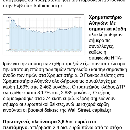
στην Ελβετία». kathimerini.gr
Χρηματιστήριο
Αθηνών: Με
σημαντικά κέρδη
ολοκλήρωθηκαν
σήμερα τις
συναλλαγές,
καθώς η
συμφωνία ΗΠΑ-
Ιράν για την παύση των εχθροπραξιών είχε σαν αποτέλεσμα
την απότομη πτώση των τιμών πετρελαίου και την σημαντική
άνοδο των τιμών στα Χρηματιστήρια. Ο Γενικός Δείκτης στο
Χρηματιστήριο Αθηνών ολοκλήρωσε τις συναλλαγές με
κέρδη 1,69% στις 2.462 μονάδες. Ο τραπεζικός κλάδος ΔΤΡ
ενισχύθηκε κατά 3,17% στις 2.835 μονάδες. Ο τζίρος
διαμορφώθηκε στα 374 εκατ. ευρώ. Κέρδη σημειώνουν
σήμερα οι ευρωπαϊκοί δείκτες, ενώ με ισχυρά κέρδη
κινούνται οι βασικοί δείκτες της Wall Street. capital.gr
Πρωτογενές πλεόνασμα 3,6 δισ. ευρώ στο
πεντάμηνο.
Υπέρβαση 2,4 δισ. ευρώ πάνω από το στόχο