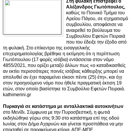
Στη φυλακή επιστρέφει ο
Αλέξανδρος Γιωτόπουλος,
καθώς το Ποινικό Τμήμα του
Αρείου Πάγου, σε σχηματισμό
συμβουλίου, αποφάσισε να
αναιρεθεί το βούλευμα του
Συμβουλίου Εφετών Πειραιά
που του έδειξε την έξοδο από
τη φυλακή. Στο επίκεντρο της εισαγγελικής
επιχειρηματολογίας βρέθηκε η εκτίμηση ότι η περίπτωση
Γιωτόπουλου (17 φορές ισόβια) εντάσσεται στον νόμο
4855/2021, που ορίζει μεταξύ άλλων πως «ο καταδικασθείς
αν εκτίει περισσότερες ποινές ισόβιας κάθειρξης μπορεί να
απολυθεί αν έχει παραμείνει είκοσι πέντε (25) έτη», και όχι
στον προηγούμενο νόμο που ήθελε πραγματική έκτιση 19
ετών, στον οποίο βασίστηκε το Συμβούλιο Εφετών Πειραιά.
kathimerini.gr
Πυρκαγιά σε κατάστημα με ανταλλακτικά αυτοκινήτων
στο Μενίδι. Σύμφωνα με την Πυροσβεστική, η φωτιά
εκδηλώθηκε γύρω στις 9:30 στο κατάστημα επί της οδού
Ιωνίας στον Δήμο Αχαρνών και γίνεται προσπάθεια να μην
επεκταθεί σε παρακείμενα κτίρια. ΑΠΕ-ΜΠΕ