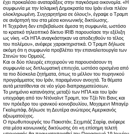
έχει προκαλέσει αναταράξεις στην παγκόσμια οικονομία. «Η
συμφωνία με την Ισλαμική Δημοκρατία του Ιράν είναι πλέον
ολοκληρωμένη. Συγχαρητήρια σε όλους!», έγραψε ο Τραμπ
σε ανάρτησή του στα μέσα κοινωνικής δικτύωσης.
Η Τεχεράνη δεν επιβεβαίωσε άμεσα τη συμφωνία, ωστόσο
το κρατικό τηλεοπτικό δίκτυο IRIB παρουσίασε την εξέλιξη
ως νίκη. «Οι ΗΠΑ αναγκάστηκαν να αποδεχθούν το τέλος
του πολέμου», ανέφερε χαρακτηριστικά. Ο Τραμπ δήλωσε
ακόμη ότι η συμφωνία προβλέπει την επαναλειτουργία των
Στενών του Ορμούζ.
Και οι δύο πλευρές επιχειρούν να παρουσιάσουν τη
συμφωνία ως διπλωματική επιτυχία, ωστόσο ορισμένα από
τα πιο δύσκολα ζητήματα, όπως το μέλλον του πυρηνικού
προγράμματος του Ιράν, παραμένουν ανοιχτά. Τα θέματα
αυτά μετατίθενται σε νέο γύρο διαπραγματεύσεων.
Το μνημόνιο κατανόησης μεταξύ των ΗΠΑ και του Ιράν
υπεγράφη από τον Ντόναλντ Τραμπ, τον Τζέι Ντι Βανς και
τον πρόεδρο του ιρανικού κοινοβουλίου, Μοχαμεντ Μπαγέρ
Γκαλιμπάφ, δήλωσε τη Δευτέρα ανώτερος Αμερικανός
αξιωματούχος.
Ο πρωθυπουργός του Πακιστάν, Σεχμπάζ Σαρίφ, ανέφερε
στα μέσα κοινωνικής δικτύωσης ότι «η επίσημη τελετή
υπογραφής θα πραγματοποιηθεί την Παρασκευή 19 Ιουνίου