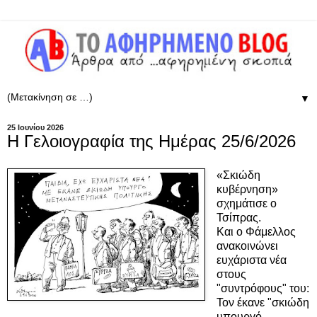
▼
25 Ιουνίου 2026
Η Γελοιογραφία της Ημέρας 25/6/2026
«Σκιώδη
κυβέρνηση»
σχημάτισε ο
Τσίπρας.
Και ο Φάμελλος
ανακοινώνει
ευχάριστα νέα
στους
"συντρόφους" του:
Τον έκανε "σκιώδη
υπουργό