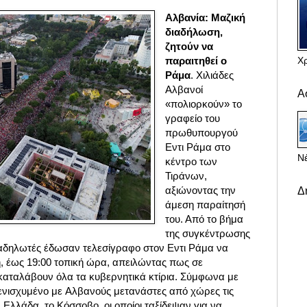
Αλβανία: Μαζική
διαδήλωση,
ζητούν να
Χ
παραιτηθεί ο
Ράμα
. Χιλιάδες
Αλβανοί
Α
«πολιορκούν» το
γραφείο του
πρωθυπουργού
Eντι Ράμα στο
Νέ
κέντρο των
Τιράνων,
αξιώνοντας την
Δ
άμεση παραίτησή
του. Από το βήμα
της συγκέντρωσης
διαδηλωτές έδωσαν τελεσίγραφο στον Eντι Ράμα να
, έως 19:00 τοπική ώρα,
απειλώντας πως σε
καταλάβουν όλα τα κυβερνητικά κτίρια. Σύμφωνα με
νισχυμένο με Aλβανούς μετανάστες από χώρες τις
 Ελλάδα, το Κόσσοβο, οι οποίοι ταξίδεψαν για να