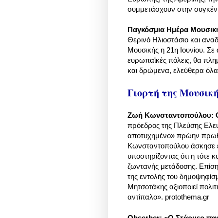
συμμετάσχουν στην συγκέντρ
Παγκόσμια Ημέρα Μουσικ
Θερινό Ηλιοστάσιο και ανα
Μουσικής η 21η Ιουνίου. Σε 
ευρωπαϊκές πόλεις, θα πλη
και δρώμενα, ελεύθερα όλα 
Γιορτή της Μουσικ
Ζωή Κωνσταντοπούλου: Ο 
πρόεδρος της Πλεύσης Ελευ
αποτυχημένο» πρώην πρωθυ
Κωνσταντοπούλου άσκησε έντ
υποστηρίζοντας ότι η τότε 
ζωντανής μετάδοσης. Επίσ
της εντολής του δημοψηφίσμ
Μητσοτάκης αξιοποιεί πολι
αντίπαλο». protothema.gr
Obserber: «Ο Στάρμερ παρ