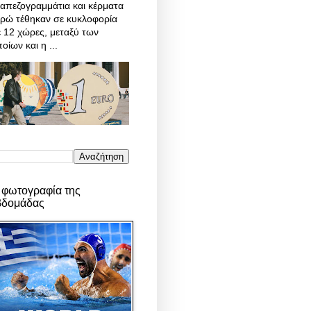
απεζογραμμάτια και κέρματα
υρώ τέθηκαν σε κυκλοφορία
 12 χώρες, μεταξύ των
οίων και η ...
 φωτογραφία της
βδομάδας