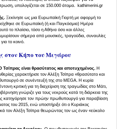
ωση, υπολογίζεται σε 150.000 άτομα. kathimerini.gr
ής.
Ξεκίνησε ως μια Ευρωπαϊκή Γιορτή με αφορμή το
δείχθηκε σε Ευρωπαϊκή (ή και Παγκόσμια) Ημέρα
αυτό το πλαίσιο, τόσο η Αθήνα όσο και άλλες
μμυρίσουν σήμερα από μουσικές, τραγούδια, συναυλίες
για το κοινό.
ής στον Κήπο του Μεγάρου
Τσίπρας είναι θρασύτατος και αποτυχημένος.
Η
θερίας χαρακτήρισε τον Αλέξη Τσίπρα «θρασύτατο και
πουργό σε συνέντευξή της στο MEGA. Η κυρία
ονη κριτική για τη διαχείριση της τραγωδίας στο Μάτι,
κυβέρνηση γνώριζε για τους νεκρούς κατά τη διάρκεια της
ης κατηγόρησε τον πρώην πρωθυπουργό για παραβίαση
ατος του 2015, ενώ υποστήριξε ότι ο Κυριάκος
τικά τον Αλέξη Τσίπρα θεωρώντας τον ως έναν «εύκολο
αιτείται τη Δευτέρα»
. Ο πρωθυπουργός της Βρετανίας