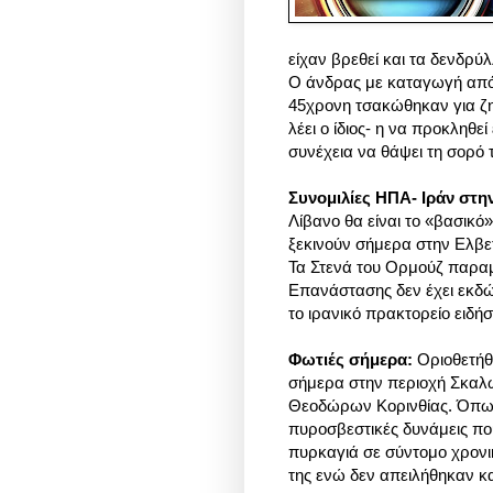
είχαν βρεθεί και τα δενδρύ
Ο άνδρας με καταγωγή από τ
45χρονη τσακώθηκαν
για ζ
λέει ο ίδιος- η να προκληθε
συνέχεια να θάψει τη σορό 
Συνομιλίες ΗΠΑ- Ιράν στη
Λίβανο θα είναι το «βασικό
ξεκινούν σήμερα στην Ελβετ
Τα Στενά του Ορμούζ παραμ
Επανάστασης δεν έχει εκδώσ
το ιρανικό πρακτορείο ειδ
Φωτιές σήμερα:
Οριοθετήθ
σήμερα στην περιοχή Σκαλ
Θεοδώρων Κορινθίας. Όπως 
πυροσβεστικές δυνάμεις πο
πυρκαγιά σε σύντομο χρον
της ενώ δεν απειλήθηκαν κατ