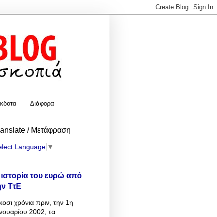
κδοτα
Διάφορα
ranslate / Μετάφραση
elect Language
▼
 ιστορία του ευρώ από
ην ΤτΕ
κοσι χρόνια πριν, την 1η
νουαρίου 2002, τα