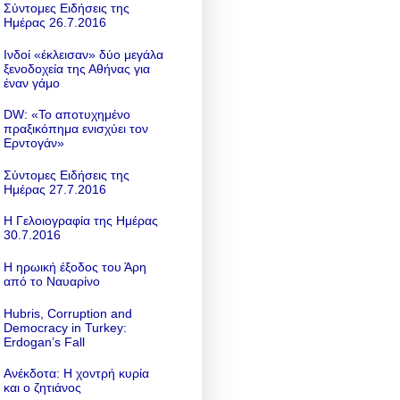
Σύντομες Ειδήσεις της
Ημέρας 26.7.2016
Ινδοί «έκλεισαν» δύο μεγάλα
ξενοδοχεία της Αθήνας για
έναν γάμο
DW: «To αποτυχημένο
πραξικόπημα ενισχύει τον
Ερντογάν»
Σύντομες Ειδήσεις της
Ημέρας 27.7.2016
Η Γελοιογραφία της Ημέρας
30.7.2016
Η ηρωική έξοδος του Άρη
από το Ναυαρίνο
Hubris, Corruption and
Democracy in Turkey:
Erdogan’s Fall
Ανέκδοτα: Η χοντρή κυρία
και ο ζητιάνος