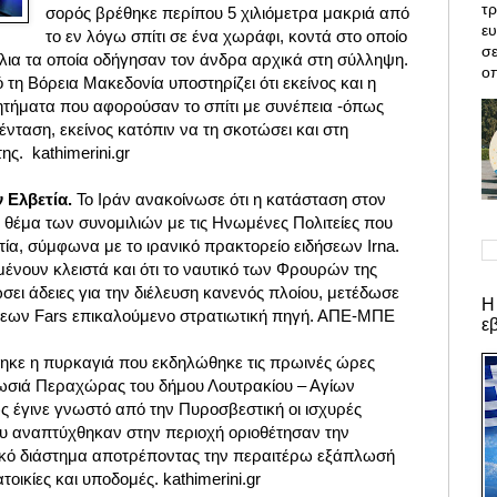
τρ
σορός βρέθηκε περίπου 5 χιλιόμετρα μακριά από
ε
το εν λόγω σπίτι σε ένα χωράφι, κοντά στο οποίο
σε
λλια τα οποία οδήγησαν τον άνδρα αρχικά στη σύλληψη.
οπ
η Βόρεια Μακεδονία υποστηρίζει ότι εκείνος και η
ητήματα που αφορούσαν το σπίτι με συνέπεια -όπως
ί ένταση, εκείνος κατόπιν να τη σκοτώσει και στη
της.
kathimerini.gr
ν Ελβετία.
Το Ιράν ανακοίνωσε ότι η κατάσταση στον
» θέμα των συνομιλιών με τις Ηνωμένες Πολιτείες που
ία, σύμφωνα με το ιρανικό πρακτορείο ειδήσεων Irna.
ένουν κλειστά και ότι το ναυτικό των Φρουρών της
ει άδειες για την διέλευση κανενός πλοίου, μετέδωσε
Η
ήσεων ⁠Fars επικαλούμενο στρατιωτική πηγή. ΑΠΕ-ΜΠΕ
ε
ηκε η πυρκαγιά που εκδηλώθηκε τις πρωινές ώρες
ωσιά Περαχώρας του δήμου Λουτρακίου – Αγίων
έγινε γνωστό από την Πυροσβεστική οι ισχυρές
υ αναπτύχθηκαν στην περιοχή οριοθέτησαν την
ικό διάστημα αποτρέποντας την περαιτέρω εξάπλωσή
οικίες και υποδομές. kathimerini.gr