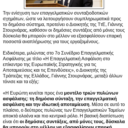
Την ενίσχυση των επαγγελματικών συνταξιοδοτικών
σχημάτων, ώστε να λειτουργήσουν συμπληρωματικά προς
το δημόσιο σύστημα, προτείνει ο Διοικητής της ΤτΕ, Γιάννης
Στουρνάρας, καθόσον οι δημόσιες συντάξεις από μόνες τους
δύσκολα θα μπορούν στο μέλλον να εξασφαλίσουν επαρκή
ποσοστά αναπλήρωσης για τους εργαζομένους.
Ειδικότερα, μιλώντας στο 7ο Συνέδριο Επαγγελματικής
Ασφάλισης με τίτλο «Η Επαγγελματική Ασφάλιση στο
επίκεντρο της Ευρωπαϊκής Στρατηγικής για τις
Αποταμιεύσεις και τις Επενδύσεις», ο Διοικητής της
Τράπεζας της Ελλάδος, Γιάννης Στουρνάρας, μεταξύ άλλων
τόνισε και τα εξής:
«Η Ευρώπη κινείται προς ένα
μοντέλο τριών πυλώνων
ασφάλισης: τη δημόσια σύνταξη, την επαγγελματική
ασφάλιση και την ιδιωτική αποταμίευση
. Μέσα σε αυτό το
πλαίσιο, ο δεύτερος πυλώνας των Επαγγελματικών Ταμείων
αποκτά ολοένα και πιο κεντρικό ρόλο. Η βασική διαπίστωση
είναι ότι
οι δημόσιες συντάξεις, από μόνες τους, δύσκολα
θα μπορούν στο μέλλον να εξασφαλίσουν επαρκή