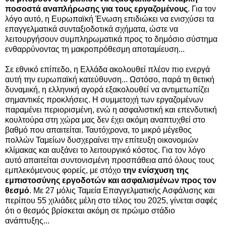
ποσοστά αναπλήρωσης για τους εργαζομένους
. Για τον
λόγο αυτό, η Ευρωπαϊκή Ένωση επιδιώκει να ενισχύσει τα
επαγγελματικά συνταξιοδοτικά σχήματα, ώστε να
λειτουργήσουν συμπληρωματικά προς το δημόσιο σύστημα
ενθαρρύνοντας τη μακροπρόθεσμη αποταμίευση...
Σε εθνικό επίπεδο, η Ελλάδα ακολουθεί πλέον πιο ενεργά
αυτή την ευρωπαϊκή κατεύθυνση... Ωστόσο, παρά τη θετική
δυναμική, η ελληνική αγορά εξακολουθεί να αντιμετωπίζει
σημαντικές προκλήσεις. Η συμμετοχή των εργαζομένων
παραμένει περιορισμένη, ενώ η ασφαλιστική και επενδυτική
κουλτούρα στη χώρα μας δεν έχει ακόμη αναπτυχθεί στο
βαθμό που απαιτείται. Ταυτόχρονα, το μικρό μέγεθος
πολλών Ταμείων δυσχεραίνει την επίτευξη οικονομιών
κλίμακας και αυξάνει το λειτουργικό κόστος. Για τον λόγο
αυτό απαιτείται συντονισμένη προσπάθεια από όλους τους
εμπλεκόμενους φορείς, με στόχο
την ενίσχυση της
εμπιστοσύνης εργοδοτών και ασφαλισμένων προς τον
θεσμό
. Με 27 μόλις Ταμεία Επαγγελματικής Ασφάλισης και
περίπου 55 χιλιάδες μέλη στο τέλος του 2025, γίνεται σαφές
ότι ο θεσμός βρίσκεται ακόμη σε πρώιμο στάδιο
ανάπτυξης...