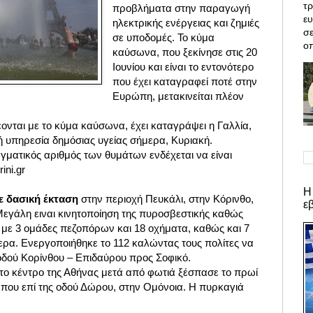
τρ
προβλήματα στην παραγωγή
ε
ηλεκτρικής ενέργειας και ζημιές
σε
σε υποδομές. Το κύμα
οπ
καύσωνα, που ξεκίνησε στις 20
Ιουνίου και είναι το εντονότερο
που έχει καταγραφεί ποτέ στην
Ευρώπη, μετακινείται πλέον
ονται με το κύμα καύσωνα, έχει καταγράψει η Γαλλία,
 υπηρεσία δημόσιας υγείας σήμερα, Κυριακή.
αγματικός αριθμός των θυμάτων ενδέχεται να είναι
ini.gr
Η
ε δασική έκταση
στην περιοχή Πευκάλι, στην Κόρινθο,
ε
Μεγάλη ειναι κινητοποίηση της πυροσβεστικής καθώς
 με 3 ομάδες πεζοπόρων και 18 οχήματα, καθώς και 7
ερα. Eνεργοποιήθηκε το 112 καλώντας τους πολίτες να
δού Κορίνθου – Επιδαύρου προς Σοφικό.
ο κέντρο της Αθήνας μετά από φωτιά ξέσπασε το πρωί
 που επί της οδού Δώρου, στην Ομόνοια. Η πυρκαγιά