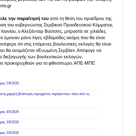
ini.gr
ειλε την παραίτησή του
από τη θέση του προέδρου της
ωση του κυβερνώντος Σερβικού Προοδευτικού Κόμματος
 Ιουνίου, ο Αλεξάνταρ Βούτσιτς, μπροστά σε χιλιάδες
τι έμειναν μόνο λίγες εβδομάδες ακόμη που θα είναι
νέφερε ότι στις επόμενες βουλευτικές εκλογές θα είναι
ου θα ονομάζεται «Ενωμένη Σερβία». Απέφυγε να
α διεξαγωγής των βουλευτικών εκλογών,
ι θα προκηρυχθούν για το φθινόπωρο. ΑΠΕ-ΜΠΕ
Πολιτική
ρας 5/8/2026
ένη χαμηλή βλάστηση «κρυμμένος παράγοντας» πίσω από τις
ρας 4/8/2026
ρας 3/8/2026
ρας 2/8/2026