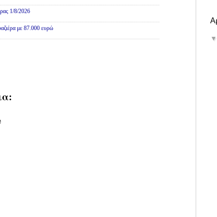
ρας 1/8/2026
Α
αζιέρα με 87.000 ευρώ
ια:
υ