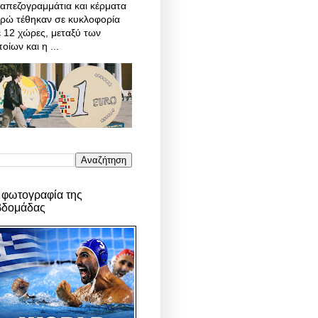
απεζογραμμάτια και κέρματα
υρώ τέθηκαν σε κυκλοφορία
 12 χώρες, μεταξύ των
οίων και η ...
 φωτογραφία της
βδομάδας