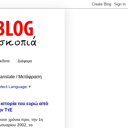
κδοτα
Διάφορα
ranslate / Μετάφραση
elect Language
▼
 ιστορία του ευρώ από
ην ΤτΕ
κοσι χρόνια πριν, την 1η
νουαρίου 2002, τα