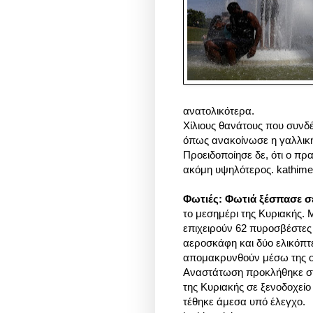
ανατολικότερα.
Χίλιους θανάτους που συνδέ
όπως ανακοίνωσε η γαλλική
Προειδοποίησε δε, ότι ο πρ
ακόμη υψηλότερος. kathimer
Φωτιές: Φωτιά ξέσπασε σ
το μεσημέρι της Κυριακής
. 
επιχειρούν 62 πυροσβέστες
αεροσκάφη και δύο ελικόπτ
απομακρυνθούν μέσω της ο
Αναστάτωση προκλήθηκε στ
της Κυριακής σε ξενοδοχείο
τέθηκε άμεσα υπό έλεγχο.