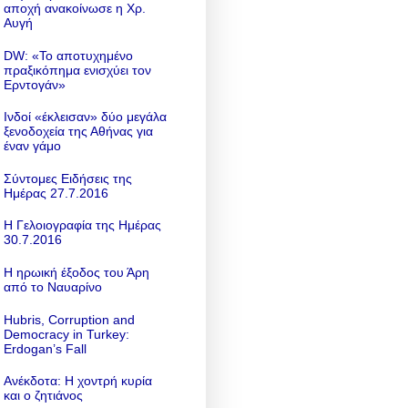
αποχή ανακοίνωσε η Χρ.
Αυγή
DW: «To αποτυχημένο
πραξικόπημα ενισχύει τον
Ερντογάν»
Ινδοί «έκλεισαν» δύο μεγάλα
ξενοδοχεία της Αθήνας για
έναν γάμο
Σύντομες Ειδήσεις της
Ημέρας 27.7.2016
Η Γελοιογραφία της Ημέρας
30.7.2016
Η ηρωική έξοδος του Άρη
από το Ναυαρίνο
Hubris, Corruption and
Democracy in Turkey:
Erdogan’s Fall
Ανέκδοτα: Η χοντρή κυρία
και ο ζητιάνος