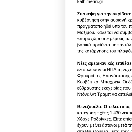
kathimerini.gr
Σύσκεψη για την ακρίβεια
κυβέρνηση στην αυριανή κρί
πραγματοποιηθεί υπό τον 
Μαξίμου. Καλείται να συμβά
«παραχώρηση» μέρους των
βασικά προϊόντα με «αντάλ
της κατάργησης του πλαφόν 
Νέες αμερικανικές επιθέσε
εξαπέλυσαν οι ΗΠΑ τη νύχτ
Φρουροί της Επανάστασης έ
Κουβέιτ και Μπαχρέιν. Οι 
εύθραυστης εκεχειρίας που
Ντόναλντ Τραμπ να απειλε
Βενεζουέλα: Ο τελευταίο
κατέγραφε χθες 1.430 νεκρ
Χόρχε Ροδρίγκες. Είπε επίσ
έχουν μείνει άστεγοι μετά
στη Βενεζουέλα, μετά τους 