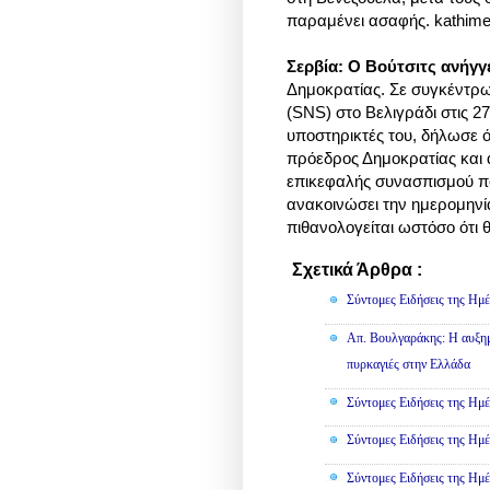
παραμένει ασαφής.
kathimer
Σερβία: Ο Βούτσιτς ανήγγ
Δημοκρατίας. Σε συγκέντρ
(SNS) στο Βελιγράδι στις 27
υποστηρικτές του, δήλωσε ό
πρόεδρος Δημοκρατίας και α
επικεφαλής συνασπισμού π
ανακοινώσει την ημερομηνί
πιθανολογείται ωστόσο ότ
Σχετικά Άρθρα :
Κοινωνικά,
Σύντομες Ειδήσεις της Ημέ
Απ. Βουλγαράκης: Η αυξημ
πυρκαγιές στην Ελλάδα
Σύντομες Ειδήσεις της Ημέ
Σύντομες Ειδήσεις της Ημέ
Σύντομες Ειδήσεις της Ημέ