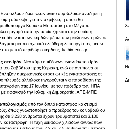
:
Ενα άλλου είδους «κοινωνικό συμβόλαιο» αναζητεί η
σιμη σύσκεψη για την ακρίβεια, η οποία θα
Χ
πρωθυπουργό Κυριάκο Μητσοτάκη στο Μέγαρο
λει η αγορά από την οποία ζητείται στην ουσία η
 εσόδων και των κερδών μέσω των μειώσεων τιμών σε
Α
λαγμα» μια πιο σχετικά ελεύθερη λειτουργία της μέσω
στο μεικτό περιθώριο κέρδους. kathimerini.gr
ις στο Ιράν.
Νέο κύμα επιθέσεων εναντίον του Ιράν
Νέ
α του Σαββάτου προς Κυριακή, ενώ σε αντίποινα οι
πληξαν αμερικανικές στρατιωτικές εγκαταστάσεις σε
δύο πλευρές αλληλοκατηγορούνται για παραβίαση της
Δ
 υπεγράφη στις 17 Ιουνίου, με τον πρόεδρο των ΗΠΑ
ί με αφανισμό την Ισλαμική Δημοκρατία. ΑΠΕ-ΜΠΕ
ς απολογισμός
από τον διπλό καταστροφικό σεισμό
ούς, όπως γνωστοποίησε ο πρόεδρος του κοινοβουλίου
ης ότι 3.238 άνθρωποι έχουν τραυματιστεί και 3.100
 την καταστροφή. Η τύχη δεκάδων χιλιάδων ανθρώπων
σεισμούς μεγέθους των 7,2 και 7,5 βαθμών την Τετάρτη,