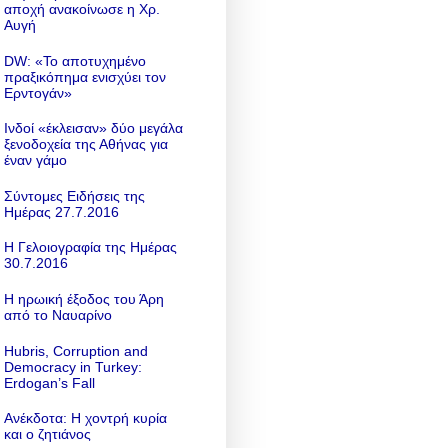
αποχή ανακοίνωσε η Χρ.
Αυγή
DW: «To αποτυχημένο
πραξικόπημα ενισχύει τον
Ερντογάν»
Ινδοί «έκλεισαν» δύο μεγάλα
ξενοδοχεία της Αθήνας για
έναν γάμο
Σύντομες Ειδήσεις της
Ημέρας 27.7.2016
Η Γελοιογραφία της Ημέρας
30.7.2016
Η ηρωική έξοδος του Άρη
από το Ναυαρίνο
Hubris, Corruption and
Democracy in Turkey:
Erdogan’s Fall
Ανέκδοτα: Η χοντρή κυρία
και ο ζητιάνος