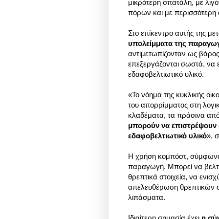
μικρότερη σπατάλη, με λιγ
πόρων και με περισσότερη 
Στο επίκεντρο αυτής της με
υπολείμματα της παραγωγ
αντιμετωπίζονταν ως βάρος
επεξεργάζονται σωστά, να 
εδαφοβελτιωτικό υλικό.
«Το νόημα της κυκλικής οικ
του απορρίμματος στη λογικ
κλαδέματα, τα πράσινα από
μπορούν να επιστρέψουν 
εδαφοβελτιωτικό υλικό
», 
Η χρήση κομπόστ, σύμφωνα μ
παραγωγή. Μπορεί να βελτι
θρεπτικά στοιχεία, να ενισχ
απελευθέρωση θρεπτικών στο
λιπάσματα.
Ιδιαίτερη σημασία έχει
η σύ