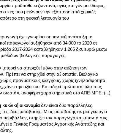
εωργία προϋποθέτει ζωντανό, υγιές και γόνιμο έδαφος,
κτικές που μειώνουν την εξάρτηση από χημικές
ισσότερο στη φυσική λειτουργία του
παραγωγή έχει γνωρίσει σημαντική ανάπτυξη τα
γικοί παραγωγοί αυξήθηκαν από 34.000 το 2020 σε
περίοδο 2017-2024 καταβλήθηκαν 1,265 δισ. ευρώ μέσω
 μεθόδων βιολογικής παραγωγής.
 μπορεί να στηριχθεί μόνο στην αύξηση των
 Πρέπει να στηριχθεί στην αξιοπιστία. Βιολογικό
 χωρίς πραγματικούς ελέγχους, χωρίς ιχνηλασιμότητα
 χάνει την αξία του. Και αδικεί πρώτα απ' όλα τους
σωστά», αναφέρει χαρακτηριστικά στο ΑΠΕ-ΜΠΕ. (...)
η κυκλική οικονομία
δεν είναι δύο παράλληλες
ές της ίδιας μετάβασης. Μιας μετάβασης σε μια γεωργία
το περιβάλλον, στηρίζει τον παραγωγό και απαντά στις
ήγει ο Γενικός Γραμματέας Αγροτικής Ανάπτυξης και
άλτης
.