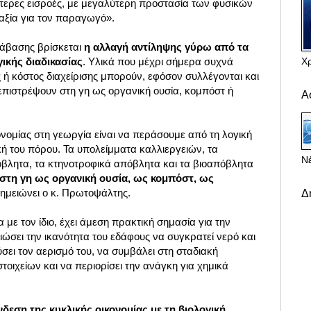
ότερες εισροές, με μεγαλύτερη προστασία των φυσικών
αξία για τον παραγωγό».
τάβασης βρίσκεται
η αλλαγή αντίληψης γύρω από τα
Χ
ικής διαδικασίας
. Υλικά που μέχρι σήμερα συχνά
 ή κόστος διαχείρισης μπορούν, εφόσον συλλέγονται και
επιστρέψουν στη γη ως οργανική ουσία, κομπόστ ή
Α
ονομίας στη γεωργία είναι να περάσουμε από τη λογική
ή του πόρου. Τα υπολείμματα καλλιεργειών, τα
Νέ
βλητα, τα κτηνοτροφικά απόβλητα και τα βιοαπόβλητα
στη γη ως οργανική ουσία, ως κομπόστ, ως
σημειώνει ο κ. Πρωτοψάλτης.
Δ
ε τον ίδιο, έχει άμεση πρακτική σημασία για την
ώσει την ικανότητα του εδάφους να συγκρατεί νερό και
ύσει τον αερισμό του, να συμβάλει στη σταδιακή
ιχείων και να περιορίσει την ανάγκη για χημικά
νδεση της κυκλικής οικονομίας με τη βιολογική