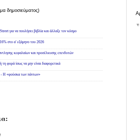
α δημοσιεύματος)
Α
treet για να πουλήσει βιβλία και άλλαξε τον κόσμο
16% στο α' εξάμηνο του 2026
άντλησης κεφαλαίων και προσέλκυσης επενδυτών
ή τη φορά ίσως να μην είναι διαφορετικά
» - Η «φούσκα των πάντων»
ια:
υ