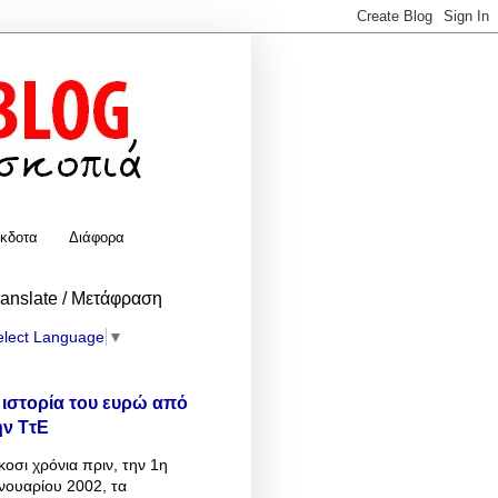
κδοτα
Διάφορα
ranslate / Μετάφραση
elect Language
▼
 ιστορία του ευρώ από
ην ΤτΕ
κοσι χρόνια πριν, την 1η
νουαρίου 2002, τα