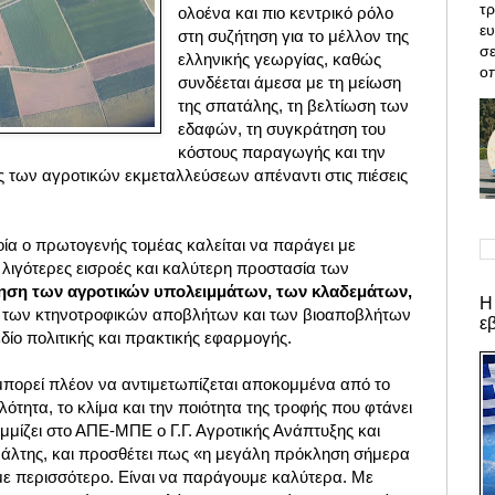
τρ
ολοένα και πιο κεντρικό ρόλο
ε
στη συζήτηση για το μέλλον της
σε
ελληνικής γεωργίας, καθώς
οπ
συνδέεται άμεσα με τη μείωση
της σπατάλης, τη βελτίωση των
εδαφών, τη συγκράτηση του
κόστους παραγωγής
και την
ς των αγροτικών εκμεταλλεύσεων απέναντι στις πιέσεις
οία ο πρωτογενής τομέας καλείται να παράγει με
 λιγότερες εισροές και καλύτερη προστασία των
ίηση των αγροτικών υπολειμμάτων, των κλαδεμάτων,
Η
των κτηνοτροφικών αποβλήτων και των βιοαποβλήτων
ε
εδίο πολιτικής και πρακτικής εφαρμογής.
πορεί πλέον να αντιμετωπίζεται αποκομμένα από το
ιλότητα, το κλίμα και την ποιότητα της τροφής που φτάνει
μίζει στο ΑΠΕ-ΜΠΕ ο Γ.Γ. Αγροτικής Ανάπτυξης και
λτης, και προσθέτει πως «η μεγάλη πρόκληση σήμερα
με περισσότερο. Είναι να παράγουμε καλύτερα. Με