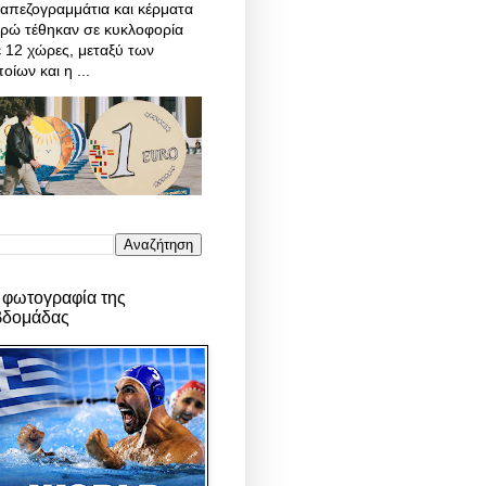
απεζογραμμάτια και κέρματα
υρώ τέθηκαν σε κυκλοφορία
 12 χώρες, μεταξύ των
οίων και η ...
 φωτογραφία της
βδομάδας