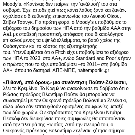
Moody’s. «Κανένας δεν παίρνει την ‘ανάλυσή’ του στα
σοβαρά. Έχει αποδειχτεί πως κάνει λάθος ξανά και ξανά»,
σχολίασε ο διευθυντής επικοινωνίας του Λευκού Οίκου,
Στίβεν Τσανγκ. Για πρώτη φορά, ο Moody’s υποβάθμισε το
αξιόχρεο του δημοσίου των ΗΠΑ από την βαθμίδα AAA στην
Aa1 με σταθερή προοπτική, απόφαση που δικαιολόγησε
επικαλούμενος τα υψηλά ελλείμματα, το βαρύ χρέος της
Ουάσιγκτον και το κόστος της εξυπηρέτησής
του. Υπενθυμίζεται ότι ο Fitch είχε υποβαθμίσει το αξιόχρεο
των ΗΠΑ το 2023, στο AA+, ενώο Standard and Poor’s ήταν
ο πρώτος που το είχε υποβαθμίσει –το 2011– στη βαθμίδα
AA+, όπου το διατηρεί. ΑΠΕ-ΜΠΕ, naftemporiki.gr
«Πιθανή, υπό όρους» μια συνάντηση Πούτιν-Ζελένσκι,
λέει το Κρεμλίνο. Το Κρεμλίνο ανακοίνωσε το Σάββατο ότι ο
Ρώσος πρόεδρος Βλαντίμιρ Πούτιν θα μπορούσε να
συναντηθεί με τον Ουκρανό πρόεδρο Βολοντίμιρ Ζελένσκι,
αλλά μόνο εάν επιτευχθούν ορισμένες συμφωνίες μεταξύ
των δύο χωρών. Ο εκπρόσωπος του Κρεμλίνου Ντμίτρι
Πεσκόφ δεν διευκρίνισε ποιες συμφωνίες θα απαιτούνταν
από την πλευρά της Ρωσίας. Από την πλευρά του, ο
Ουκρανός πρόεδρος Βολοντίμιρ Ζελένσκι ζήτησε σήμερα