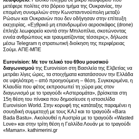
μετέφερε πολίτες στο βόρειο τμήμα της Ουκρανίας, την
επομένη συνομιλιών στην Κωνσταντινούπολη μεταξύ
Ρώσων και Ουκρανών που δεν οδήγησαν στην επίτευξη
εκεχειρίας. «Εχθρικό μη επανδρωμένο αεροσκάφος (drone)
έπληξε λεωφορείο κοντά στην Μπιλοπίλια, σκοτώνοντας
εννέα ανθρώπους και τραυματίζοντας τέσσερις», δήλωσε
μέσω Telegram η στρατιωτική διοίκηση της περιφέρειας
Σούμι. ΑΠΕ-ΜΠΕ
Eurovision: Με τον τελικό του 69ου μουσικού
διαγωνισμού
της Eurovision στη Βασιλεία της Ελβετίας να
μετράει λίγες ώρες, τα στοιχήματα κατατάσσουν την Ελλάδα
σε υψηλότερη – από προηγούμενη – θέση. Συγκεκριμένα, η
Κλαυδία που φέτος εκπροσωπεί τη χώρα μας στον
διαγωνισμό με το τραγούδι «Αστερομάτα», βρίσκεται στη
15η θέση του πίνακα που δημοσίευσε η ιστοσελίδα
Eurovision World. Στην κορυφή της κατάταξης παραμένει η
σουηδική συμμετοχή με τους KAJ και το τραγούδι «Bara
Bada Bastu». Ακολουθεί η Αυστρία με το τραγούδι «Wasted
Love» και στην τρίτη θέση η Γαλλίδα Λουάν με το τραγούδι
«Maman». kathimerini.gr