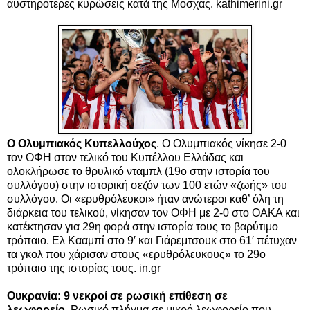
αυστηρότερες κυρώσεις κατά της Μόσχας. kathimerini.gr
Ο Ολυμπιακός Κυπελλούχος
. Ο Ολυμπιακός νίκησε 2-0
τον ΟΦΗ στον τελικό του Κυπέλλου Ελλάδας και
ολοκλήρωσε το θρυλικό νταμπλ (19ο στην ιστορία του
συλλόγου) στην ιστορική σεζόν των 100 ετών «ζωής» του
συλλόγου. Οι «ερυθρόλευκοι» ήταν ανώτεροι καθ’ όλη τη
διάρκεια του τελικού, νίκησαν τον ΟΦΗ με 2-0 στο ΟΑΚΑ και
κατέκτησαν για 29η φορά στην ιστορία τους το βαρύτιμο
τρόπαιο. Ελ Κααμπί στο 9′ και Γιάρεμτσουκ στο 61′ πέτυχαν
τα γκολ που χάρισαν στους «ερυθρόλευκους» το 29ο
τρόπαιο της ιστορίας τους. in.gr
Ουκρανία: 9 νεκροί σε ρωσική επίθεση σε
λεωφορείο.
Ρωσικό πλήγμα σε μικρό λεωφορείο που