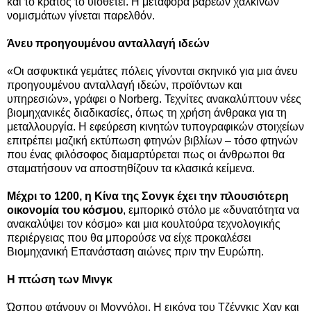
και το κράτος το υιοθετεί. Η μεταφορά βαρέων χάλκινων
νομισμάτων γίνεται παρελθόν.
Άνευ προηγουμένου ανταλλαγή ιδεών
«Οι ασφυκτικά γεμάτες πόλεις γίνονται σκηνικό για μια άνευ
προηγουμένου ανταλλαγή ιδεών, προϊόντων και
υπηρεσιών», γράφει ο Norberg. Τεχνίτες ανακαλύπτουν νέες
βιομηχανικές διαδικασίες, όπως τη χρήση άνθρακα για τη
μεταλλουργία. Η εφεύρεση κινητών τυπογραφικών στοιχείων
επιτρέπει μαζική εκτύπωση φτηνών βιβλίων – τόσο φτηνών
που ένας φιλόσοφος διαμαρτύρεται πως οι άνθρωποι θα
σταματήσουν να αποστηθίζουν τα κλασικά κείμενα.
Μέχρι το 1200, η Κίνα της Σονγκ έχει την πλουσιότερη
οικονομία του κόσμου
, εμπορικό στόλο με «δυνατότητα να
ανακαλύψει τον κόσμο» και μια κουλτούρα τεχνολογικής
περιέργειας που θα μπορούσε να είχε προκαλέσει
Βιομηχανική Επανάσταση αιώνες πριν την Ευρώπη.
Η πτώση των Μινγκ
Ώσπου φτάνουν οι Μογγόλοι. Η εικόνα του Τζένγκις Χαν και