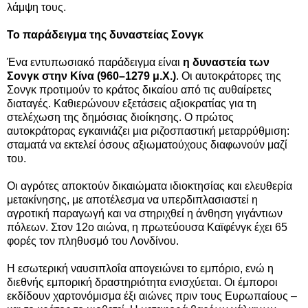
λάμψη τους.
Το παράδειγμα της δυναστείας Σονγκ
Ένα εντυπωσιακό παράδειγμα είναι
η δυναστεία των
Σονγκ στην Κίνα (960–1279 μ.Χ.)
. Οι αυτοκράτορες της
Σονγκ προτιμούν το κράτος δικαίου από τις αυθαίρετες
διαταγές. Καθιερώνουν εξετάσεις αξιοκρατίας για τη
στελέχωση της δημόσιας διοίκησης. Ο πρώτος
αυτοκράτορας εγκαινιάζει μια ριζοσπαστική μεταρρύθμιση:
σταματά να εκτελεί όσους αξιωματούχους διαφωνούν μαζί
του.
Οι αγρότες αποκτούν δικαιώματα ιδιοκτησίας και ελευθερία
μετακίνησης, με αποτέλεσμα να υπερδιπλασιαστεί η
αγροτική παραγωγή και να στηριχθεί η άνθηση γιγάντιων
πόλεων. Στον 12ο αιώνα, η πρωτεύουσα Καϊφένγκ έχει 65
φορές τον πληθυσμό του Λονδίνου.
Η εσωτερική ναυσιπλοΐα απογειώνει το εμπόριο, ενώ η
διεθνής εμπορική δραστηριότητα ενισχύεται. Οι έμποροι
εκδίδουν χαρτονόμισμα έξι αιώνες πριν τους Ευρωπαίους –