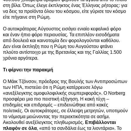
στη βίλα. Όπως έλεγε έκπληκτος ένας Έλληνας ρήτορας: για
να δεις τα προϊόντα όλου του κόσμου, είτε γύρισε τον κόσμο
είτε πήγαινε στη Ρώμη.
Ο αυτοκράτορας Αύγουστος εισάγει ενιαίο κεφαλικό φόρο
και έναν ήπιο φόρο περιουσίας. Τα επιπλέον εισοδήματα
από δουλειά και καινοτομία δεν φορολογούνται καθόλου.
Δεν είναι έκπληξη που η Ρώμη του Αυγούστου φτάνει
πλούτο αντίστοιχο με της Βρετανίας και της Γαλλίας 1.500
χρόνια αργότερα.
Τι φέρνει την παρακμή
Ο Μάικ Τζόνσον, πρόεδρος της Βουλής των Αντιπροσώπων
των ΗΠΑ, πιστεύει ότι η Ρώμη κατέρρευσε λόγω
«ανεξέλεγκτης ομοφυλοφιλικής συμπεριφοράς». Ο Norberg
προσφέρει μια πιο πειστική εξήγηση. Η κακή τύχη –
επιδημίες και επιδρομές – επιδεινώθηκε από κακές
πολιτικές. Οι αυτοκράτορες, σε έλλειψη μετρητών, υποτιμούν
το νόμισμα μειώνοντας την περιεκτικότητα σε ασήμι.
Ακολουθεί ανεξέλεγκτος πληθωρισμός.
Επιβάλλονται
πλαφόν σε όλα
, «από τα σανδάλια έως τα λιοντάρια». Το