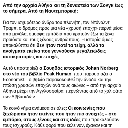
Από την αρχαία Αθήνα και τη δυναστεία των Σονγκ έως
το σήμερα.
Από τη Ναυτεμπορική:
Για τον ισχυρότερο άνδρα του πλανήτη, τον Ντόναλντ
Τραμπ, ο δρόμος προς μια νέα «χρυσή εποχή» περνά μέσα
από μεγάλα, όμορφα εμπόδια που κρατούν έξω τα ξένα
προϊόντα και τους ξένους ανθρώπους. Η ιστορία όμως
αποκαλύπτει ότι
δεν ήταν ποτέ τα τείχη, αλλά τα
ανοίγματα εκείνα που γεννούσαν μεγαλειώδεις
αυτοκρατορίες και εποχές
.
Αυτό υποστηρίεζι
ο Σουηδός ιστορικός Johan Norberg
στο νέο του βιβλίο Peak Human
, που παρουσιαζει ο
Economist. Το βιβλίο παρακολουθεί την άνοδο και την
πτώση χρυσών εποχών ανά τους αιώνες – από την αρχαία
Αθήνα μέχρι την Αγγλοσφαίρα, περνώντας από το χαλιφάτο
των Αββασιδών.
Το κοινό νήμα ανάμεσα σε όλες;
Οι κοινωνίες που
ξεχώρισαν ήταν εκείνες που ήταν πιο ανοιχτές – στο
εμπόριο, στους ξένους και στις ιδέες
που προκαλούσαν
τους ισχυρούς. Κάθε φορά που έκλειναν, έχαναν και τη