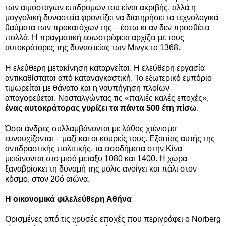
των αιμοσταγών επιδρομών του είναι ακριβής, αλλά η
μογγολική δυναστεία φροντίζει να διατηρήσει τα τεχνολογικά
θαύματα των προκατόχων της – έστω κι αν δεν προσθέτει
πολλά. Η πραγματική εσωστρέφεια αρχίζει με τους
αυτοκράτορες της δυναστείας των Μινγκ το 1368.
Η ελεύθερη μετακίνηση καταργείται. Η ελεύθερη εργασία
αντικαθίσταται από καταναγκαστική. Το εξωτερικό εμπόριο
τιμωρείται με θάνατο και η ναυπήγηση πλοίων
απαγορεύεται. Νοσταλγώντας τις «παλιές καλές εποχές»,
ένας αυτοκράτορας γυρίζει τα πάντα 500 έτη πίσω
.
Όσοι άνδρες συλλαμβάνονται με λάθος χτένισμα
ευνουχίζονται – μαζί και οι κουρείς τους. Εξαιτίας αυτής της
αντιδραστικής πολιτικής, τα εισοδήματα στην Κίνα
μειώνονται στο μισό μεταξύ 1080 και 1400. Η χώρα
ξαναβρίσκει τη δύναμή της μόλις ανοίγει και πάλι στον
κόσμο, στον 20ό αιώνα.
Η οικονομικά φιλελεύθερη Αθήνα
Ορισμένες από τις χρυσές εποχές που περιγράφει ο Norberg