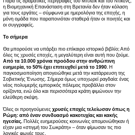
Παρά τις δραματικές περιγραφές του Μπλέικ και του Ντίκενς,
η Βιομηχανική Επανάσταση στη Βρετανία δεν ήταν κόλαση
για τους εργάτες – σύμφωνα με ημερολόγια της εποχής, η
μόνη ομάδα που παραπονιόταν σταθερά ήταν οι ποιητές και
οι συγγραφείς.
Το σήμερα
Θα μπορούσε να υπάρξει πιο επίκαιρο ιστορικό βιβλίο; Από
όλες τις χρυσές εποχές, η μεγαλύτερη είναι αυτή που ζούμε.
Από τα 10.000 χρόνια προόδου στην ανθρώπινη
ευημερία, το 50% έχει επιτευχθεί μετά το 1990
. Η
παγκοσμιοποίηση απογειώθηκε μετά την κατάρρευση της
Σοβιετικής Ένωσης. Σήμερα όμως υποχωρεί ραγδαία: ένας
νέος πολυμερής εμπορικός πόλεμος προβάλλει στον
ορίζοντα, ενώ όλο και περισσότερα κράτη φιμώνουν την
ελεύθερη σκέψη.
Όλες οι προηγούμενες
χρυσές εποχές τελείωσαν όπως η
Ρώμη: από έναν συνδυασμό κακοτυχίας και κακής
ηγεσίας.
Πολλές ευημερούσες κοινωνίες απομονώθηκαν ή
είχαν μια «στιγμή του Σωκράτη» – όταν φίμωσαν τις πιο
λογικές φωνές τους.