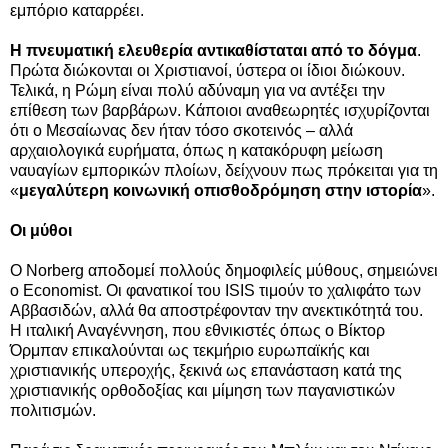
εμπόριο καταρρέει.
Η πνευματική ελευθερία αντικαθίσταται από το δόγμα
.
Πρώτα διώκονται οι Χριστιανοί, ύστερα οι ίδιοι διώκουν.
Τελικά, η Ρώμη είναι πολύ αδύναμη για να αντέξει την
επίθεση των βαρβάρων. Κάποιοι αναθεωρητές ισχυρίζονται
ότι ο Μεσαίωνας δεν ήταν τόσο σκοτεινός – αλλά
αρχαιολογικά ευρήματα, όπως η κατακόρυφη μείωση
ναυαγίων εμπορικών πλοίων, δείχνουν πως πρόκειται για τη
«
μεγαλύτερη κοινωνική οπισθοδρόμηση στην ιστορία
».
Οι μύθοι
Ο Norberg αποδομεί πολλούς δημοφιλείς μύθους, σημειώνει
ο Economist. Οι φανατικοί του ISIS τιμούν το χαλιφάτο των
Αββασιδών, αλλά θα αποστρέφονταν την ανεκτικότητά του.
Η ιταλική Αναγέννηση, που εθνικιστές όπως ο Βίκτορ
Όρμπαν επικαλούνται ως τεκμήριο ευρωπαϊκής και
χριστιανικής υπεροχής, ξεκινά ως επανάσταση κατά της
χριστιανικής ορθοδοξίας και μίμηση των παγανιστικών
πολιτισμών.