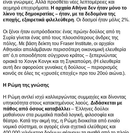
είναι γνώριμες. Αλλά προσθέτει νέες λεπτομέρειες και
αιχμηρά επιχειρήματα.
Η αρχαία Αθήνα δεν ήταν μόνο το
λίκνο της δημοκρατίας – ήταν, με τα δεδομένα της
εποχής, εξαιρετικά φιλελεύθερη
. Οι δασμοί ήταν μόλις 2%.
Οι ξένοι ήταν ευπρόσδεκτοι: ένας πρώην δούλος από τη
Συρία γίνεται ένας από τους πλουσιότερους άνδρες της
πόλης. Με βάση δείκτη του Fraser Institute, οι αρχαίοι
Αθηναίοι απολάμβαναν περισσότερη οικονομική ελευθερία
απ’ ό,τι οποιοδήποτε σύγχρονο κράτος – ξεπερνώντας
οριακά το Χονγκ Κονγκ και τη Σιγκαπούρη. (Η ελευθερία
αυτή δεν αφορούσε γυναίκες ή δούλους – περιορισμός
κοινός σε όλες τις «χρυσές εποχές» προ του 20ού αιώνα.).
Η Ρώμη της γνώσης
Η Ρώμη αντλεί ισχύ καλλιεργώντας συμμαχίες και δίνοντας
υπηκοότητα στους κατακτημένους λαούς.
Διδάσκεται με
πάθος από όσους καταβάλλει
– Έλληνες δούλοι
μαθαίνουν στα ρωμαϊκά παιδιά λογική, φιλοσοφία και
θέατρο. Κατά την ακμή της, η Ρώμη διοικείται από ενιαίο
νομικό σύστημα, οι αγορές είναι σχετικά ελεύθερες και
400.000 χιλιόμετρα δρόμων φέρνουν τα αγαθά από το πλοίο