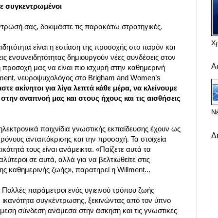
με συγκεντρωμένοι
ντρωσή σας, δοκιμάστε τις παρακάτω στρατηγικές.
Χ
δητότητα είναι η εστίαση της προσοχής στο παρόν και
σεις ενσυνειδητότητας δημιουργούν νέες συνδέσεις στον
Α
 προσοχή μας να είναι πιο ισχυρή στην καθημερινή
lment, νευροψυχολόγος στο Brigham and Women’s
στε ακίνητοι για λίγα λεπτά κάθε μέρα, να κλείνουμε
ε στην αναπνοή μας και στους ήχους και τις αισθήσεις
Νέ
 ηλεκτρονικά παιχνίδια γνωστικής εκπαίδευσης έχουν ως
Δ
ρόνους ανταπόκρισης και την προσοχή. Τα στοιχεία
κότητά τους είναι ανάμεικτα. «Παίζετε αυτά τα
καλύτεροι σε αυτά, αλλά για να βελτιωθείτε στις
ης καθημερινής ζωής», παρατηρεί η Willment...
Πολλές παράμετροι ενός υγιεινού τρόπου ζωής
 ικανότητα συγκέντρωσης, ξεκινώντας από τον ύπνο
άμεση σύνδεση ανάμεσα στην άσκηση και τις γνωστικές