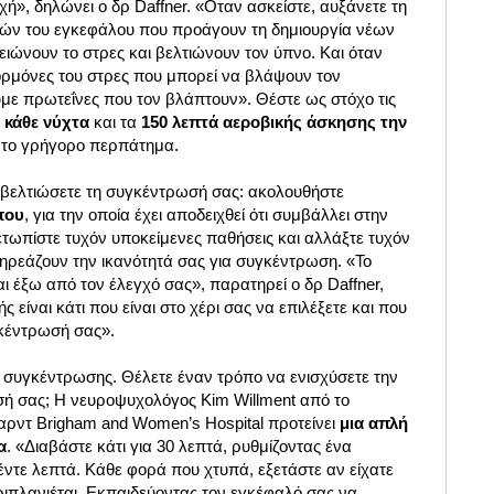
χή», δηλώνει ο δρ Daffner. «Oταν ασκείστε, αυξάνετε τη
ιών του εγκεφάλου που προάγουν τη δημιουργία νέων
ιώνουν το στρες και βελτιώνουν τον ύπνο. Και όταν
 ορμόνες του στρες που μπορεί να βλάψουν τον
ε πρωτεΐνες που τον βλάπτουν». Θέστε ως στόχο τις
 κάθε νύχτα
και τα
150 λεπτά αεροβικής άσκησης την
α το γρήγορο περπάτημα.
να βελτιώσετε τη συγκέντρωσή σας: ακολουθήστε
που
, για την οποία έχει αποδειχθεί ότι συμβάλλει στην
ετωπίστε τυχόν υποκείμενες παθήσεις και αλλάξτε τυχόν
ρεάζουν την ικανότητά σας για συγκέντρωση. «Το
αι έξω από τον έλεγχό σας», παρατηρεί ο δρ Daffner,
ς είναι κάτι που είναι στο χέρι σας να επιλέξετε και που
γκέντρωσή σας».
 συγκέντρωσης. Θέλετε έναν τρόπο να ενισχύσετε την
ή σας; Η νευροψυχολόγος Kim Willment από το
ρντ Brigham and Women’s Hospital προτείνει
μια απλή
α
. «Διαβάστε κάτι για 30 λεπτά, ρυθμίζοντας ένα
ντε λεπτά. Κάθε φορά που χτυπά, εξετάστε αν είχατε
ριπλανιέται. Εκπαιδεύοντας τον εγκέφαλό σας να