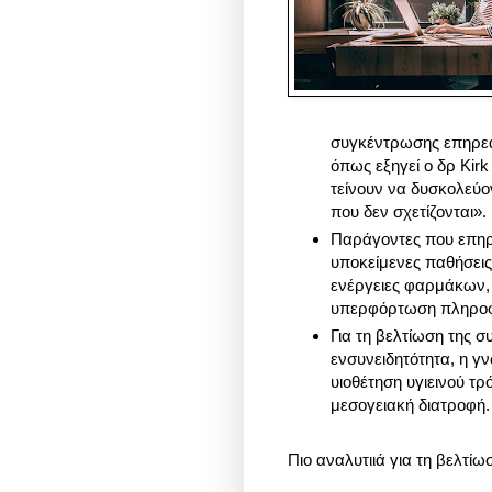
συγκέντρωσης επηρεά
όπως εξηγεί ο δρ Kirk
τείνουν να δυσκολεύ
που δεν σχετίζονται».
Παράγοντες που επηρ
υποκείμενες παθήσεις
ενέργειες φαρμάκων,
υπερφόρτωση πληροφο
Για τη βελτίωση της 
ενσυνειδητότητα, η γ
υιοθέτηση υγιεινού τ
μεσογειακή διατροφή.
Πιο αναλυτιιά για τη βελτί