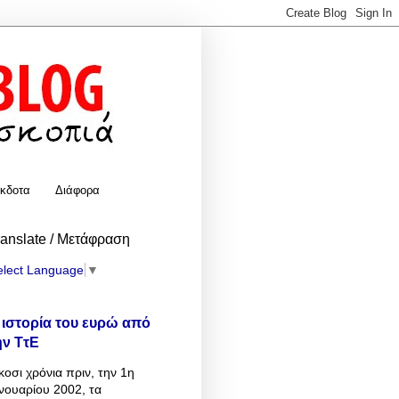
κδοτα
Διάφορα
ranslate / Μετάφραση
elect Language
▼
 ιστορία του ευρώ από
ην ΤτΕ
κοσι χρόνια πριν, την 1η
νουαρίου 2002, τα