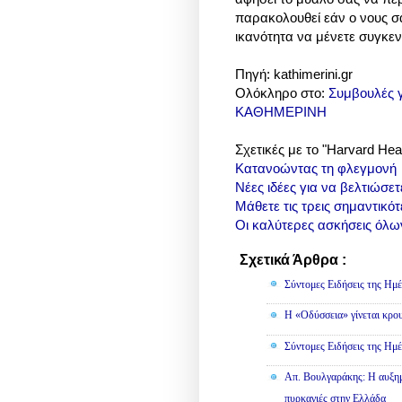
παρακολουθεί εάν ο νους σας
ικανότητα να μένετε συγκε
Πηγή: kathimerini.gr
Ολόκληρο στο:
Συμβουλές γ
ΚΑΘΗΜΕΡΙΝΗ
Σχετικές με το "
Harvard Heal
Κατανοώντας τη φλεγμονή
Νέες ιδέες για να βελτιώσετ
Μάθετε τις τρεις σημαντικότ
Οι καλύτερες ασκήσεις όλ
Σχετικά Άρθρα :
Κοινωνικά
Σύντομες Ειδήσεις της Ημέ
Η «Οδύσσεια» γίνεται κρου
Σύντομες Ειδήσεις της Ημέ
Απ. Βουλγαράκης: Η αυξημ
πυρκαγιές στην Ελλάδα