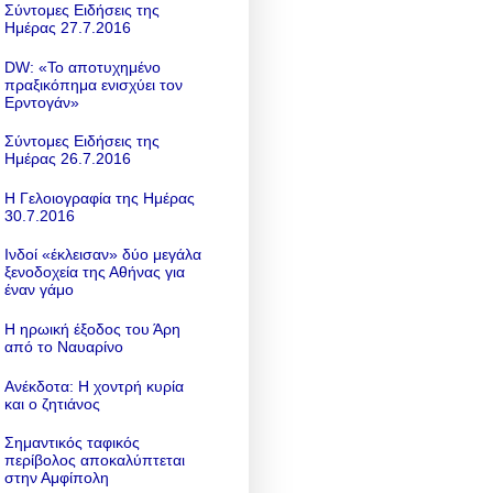
Σύντομες Ειδήσεις της
Ημέρας 27.7.2016
DW: «To αποτυχημένο
πραξικόπημα ενισχύει τον
Ερντογάν»
Σύντομες Ειδήσεις της
Ημέρας 26.7.2016
Η Γελοιογραφία της Ημέρας
30.7.2016
Ινδοί «έκλεισαν» δύο μεγάλα
ξενοδοχεία της Αθήνας για
έναν γάμο
Η ηρωική έξοδος του Άρη
από το Ναυαρίνο
Ανέκδοτα: Η χοντρή κυρία
και ο ζητιάνος
Σημαντικός ταφικός
περίβολος αποκαλύπτεται
στην Αμφίπολη