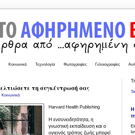
Κοινωνικά
Τεχνολογία
Φωτογραφίες
Γελοιογραφίες
Ανέ
T
βελτιώσετε τη συγκέντρωσή σας
S
:
Κοινωνικά
Harvard Health Publishing
Η
τ
Η ενσυνειδητότητα, η
Εί
γνωστική εκπαίδευση και ο
Ια
υγιεινός τρόπος ζωής μπορεί