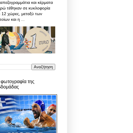
απεζογραμμάτια και κέρματα
υρώ τέθηκαν σε κυκλοφορία
 12 χώρες, μεταξύ των
οίων και η ...
 φωτογραφία της
βδομάδας