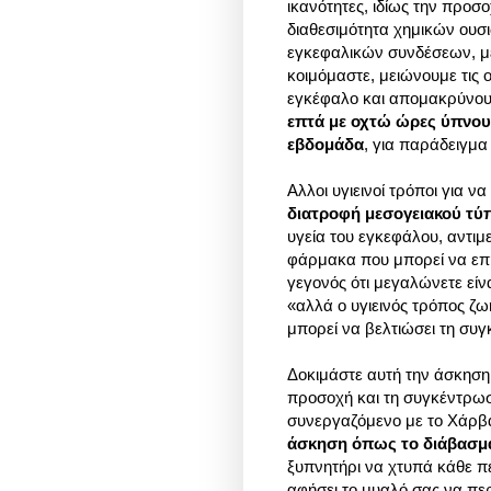
ικανότητες, ιδίως την προσο
διαθεσιμότητα χημικών ουσ
εγκεφαλικών συνδέσεων, με
κοιμόμαστε, μειώνουμε τις
εγκέφαλο και απομακρύνουμ
επτά με οχτώ ώρες ύπνου
εβδομάδα
, για παράδειγμ
Aλλοι υγιεινοί τρόποι για 
διατροφή μεσογειακού τύ
υγεία του εγκεφάλου, αντιμ
φάρμακα που μπορεί να επη
γεγονός ότι μεγαλώνετε είν
«αλλά ο υγιεινός τρόπος ζωή
μπορεί να βελτιώσει τη συ
Δοκιμάστε αυτή την άσκηση
προσοχή και τη συγκέντρωσ
συνεργαζόμενο με το Χάρβα
άσκηση όπως το διάβασμ
ξυπνητήρι να χτυπά κάθε πέ
αφήσει το μυαλό σας να πε