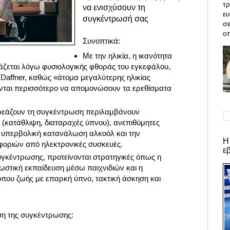
τρ
να ενισχύσουν τη
ε
συγκέντρωσή σας
σε
οπ
Συνοπτικά:
Με την ηλικία, η ικανότητα
ζεται λόγω φυσιολογικής φθοράς του εγκεφάλου,
 Daffner, καθώς «άτομα μεγαλύτερης ηλικίας
ονται περισσότερο να απομονώσουν τα ερεθίσματα
εάζουν τη συγκέντρωση περιλαμβάνουν
 (κατάθλιψη, διαταραχές ύπνου), ανεπιθύμητες
 υπερβολική κατανάλωση αλκοόλ και την
Η
ριών από ηλεκτρονικές συσκευές.
ε
συγκέντρωσης, προτείνονται στρατηγικές όπως η
νωστική εκπαίδευση μέσω παιχνιδιών και η
ρόπου ζωής με επαρκή ύπνο, τακτική άσκηση και
ωση της συγκέντρωσης: