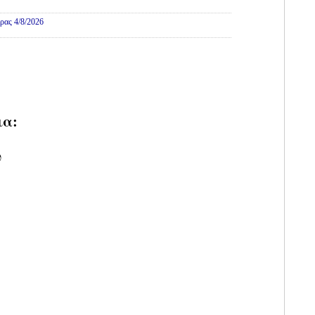
ρας 4/8/2026
ια:
υ