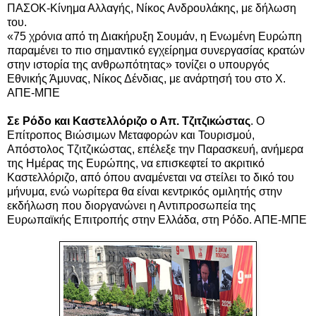
ΠΑΣΟΚ-Κίνημα Αλλαγής, Νίκος Ανδρουλάκης, με δήλωση
του.
«75 χρόνια από τη Διακήρυξη Σουμάν, η Ενωμένη Ευρώπη
παραμένει το πιο σημαντικό εγχείρημα συνεργασίας κρατών
στην ιστορία της ανθρωπότητας» τονίζει ο υπουργός
Εθνικής Άμυνας, Νίκος Δένδιας, με ανάρτησή του στο Χ.
ΑΠΕ-ΜΠΕ
Σε Ρόδο και Καστελλόριζο ο Απ. Τζιτζικώστας
. Ο
Επίτροπος Βιώσιμων Μεταφορών και Τουρισμού,
Απόστολος Τζιτζικώστας, επέλεξε την Παρασκευή, ανήμερα
της Ημέρας της Ευρώπης, να επισκεφτεί το ακριτικό
Καστελλόριζο, από όπου αναμένεται να στείλει το δικό του
μήνυμα, ενώ νωρίτερα θα είναι κεντρικός ομιλητής στην
εκδήλωση που διοργανώνει η Αντιπροσωπεία της
Ευρωπαϊκής Επιτροπής στην Ελλάδα, στη Ρόδο. ΑΠΕ-ΜΠΕ