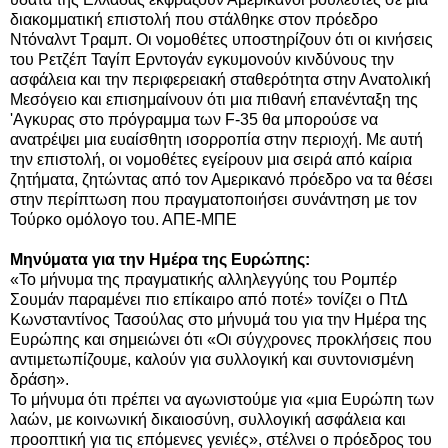
διακομματική επιστολή που στάλθηκε στον πρόεδρο
Ντόναλντ Τραμπ.
Οι νομοθέτες υποστηρίζουν ότι οι κινήσεις
του Ρετζέπ Ταγίπ Ερντογάν εγκυμονούν κινδύνους την
ασφάλεια και την περιφερειακή σταθερότητα στην Ανατολική
Μεσόγειο και επισημαίνουν ότι μια πιθανή επανένταξη της
'Αγκυρας στο πρόγραμμα των F-35 θα μπορούσε να
ανατρέψει μια ευαίσθητη ισορροπία στην περιοχή. Με αυτή
την επιστολή, οι νομοθέτες εγείρουν μια σειρά από καίρια
ζητήματα, ζητώντας από τον Αμερικανό πρόεδρο να τα θέσει
στην περίπτωση που πραγματοποιήσει συνάντηση με τον
Τούρκο ομόλογο του. ΑΠΕ-ΜΠΕ
Μηνύματα για την Ημέρα της Ευρώπης:
«Το μήνυμα της πραγματικής αλληλεγγύης του Ρομπέρ
Σουμάν παραμένει πιο επίκαιρο από ποτέ» τονίζει ο ΠτΔ
Κωνσταντίνος Τασούλας στο μήνυμά του για την Ημέρα της
Ευρώπης και σημειώνει ότι «Οι σύγχρονες προκλήσεις που
αντιμετωπίζουμε, καλούν για συλλογική και συντονισμένη
δράση».
Το μήνυμα ότι πρέπει να αγωνιστούμε για «μια Ευρώπη των
λαών, με κοινωνική δικαιοσύνη, συλλογική ασφάλεια και
προοπτική για τις επόμενες γενιές», στέλνει ο πρόεδρος του