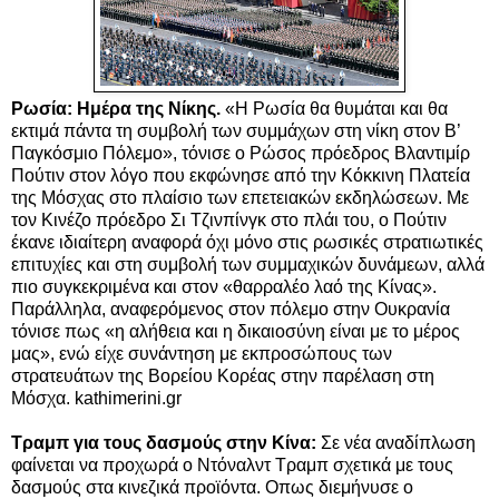
Ρωσία: Ημέρα της Νίκης.
«H Ρωσία θα θυμάται και θα
εκτιμά πάντα τη συμβολή των συμμάχων στη νίκη στον Β’
Παγκόσμιο Πόλεμο», τόνισε ο Ρώσος πρόεδρος Βλαντιμίρ
Πούτιν στον λόγο που εκφώνησε από την Κόκκινη Πλατεία
της Μόσχας στο πλαίσιο των επετειακών εκδηλώσεων. Με
τον Κινέζο πρόεδρο Σι Τζινπίνγκ στο πλάι του, ο Πούτιν
έκανε ιδιαίτερη αναφορά όχι μόνο στις ρωσικές στρατιωτικές
επιτυχίες και στη συμβολή των συμμαχικών δυνάμεων, αλλά
πιο συγκεκριμένα και στον «θαρραλέο λαό της Κίνας».
Παράλληλα, αναφερόμενος στον πόλεμο στην Ουκρανία
τόνισε πως «η αλήθεια και η δικαιοσύνη είναι με το μέρος
μας», ενώ είχε συνάντηση με εκπροσώπους των
στρατευάτων της Βορείου Κορέας στην παρέλαση στη
Μόσχα. kathimerini.gr
Τραμπ για τους δασμούς στην Κίνα:
Σε νέα αναδίπλωση
φαίνεται να προχωρά ο Ντόναλντ Τραμπ σχετικά με τους
δασμούς στα κινεζικά προϊόντα. Οπως διεμήνυσε ο