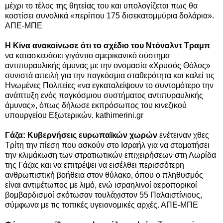
μέχρι το τέλος της θητείας του και υπολογίζεται πως θα
κοστίσει συνολικά «περίπου 175 δισεκατομμύρια δολάρια».
ΑΠΕ-ΜΠΕ
Η Κίνα ανακοίνωσε ότι το σχέδιο του Ντόναλντ Τραμπ
να κατασκευάσει γιγάντιο αμερικανικό σύστημα
αντιπυραυλικής άμυνας με την ονομασία «Χρυσός Θόλος»
συνιστά απειλή για την παγκόσμια σταθερότητα και καλεί τις
Ηνωμένες Πολιτείες «να εγκαταλείψουν το συντομότερο την
ανάπτυξη ενός παγκόσμιου συστήματος αντιπυραυλικής
άμυνας», όπως δήλωσε εκπρόσωπος του κινεζικού
υπουργείου Εξωτερικών.
kathimerini.gr
Γάζα: Κυβερνήσεις ευρωπαϊκών χωρών
ενέτειναν χθες
Τρίτη την πίεση που ασκούν στο Ισραήλ για να σταματήσει
την κλιμάκωση των στρατιωτικών επιχειρήσεων στη Λωρίδα
της Γάζας και να επιτρέψει να εισέλθει περισσότερη
ανθρωπιστική βοήθεια στον θύλακο, όπου ο πληθυσμός
είναι αντιμέτωπος με λιμό, ενώ ισραηλινοί αεροπορικοί
βομβαρδισμοί σκότωσαν τουλάχιστον 55 Παλαιστίνιους,
σύμφωνα με τις τοπικές υγειονομικές αρχές. ΑΠΕ-ΜΠΕ