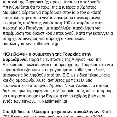
το πρωί της Παρασκευής προκειμένου να απολογηθεί.
Υπενθυμίζεται ότι το πρωί της Δευτέρας ο Χρήστος
Μαυρίκης φέρεται να παρέδωσε στον ίδιο τον δικαστή
επιστολή
στην οποία γινόταν αναφορά συγκεκριμένης
εκκρεμούς υπόθεσης για έκταση 100 στρεμμάτων στην
περιοχή του Παπάγου, με παράλληλη παράκληση για
παρέμβαση του δικαστικού λειτουργού. Κατά την καταγγελία
υπήρχε υπαινιγμός για παροχή οικονομικών
ανταλλαγμάτων. kathimerini.gr
«Κλειδώνει» η συμμετοχή της Τουρκίας στην
Ευρωάμυνα.
Παρά τις ενστάσεις της Αθήνας –και της
Λευκωσίας– «κλειδώνει» η συμμετοχή της Τουρκίας στα νέα
ευρωπαϊκά εξοπλιστικά προγράμματα, καθώς οι τελικές
αποφάσεις θα ληφθούν από την Ε.Ε. με ειδική πλειοψηφία
και όχι ομοφωνία. Χθες, αντίθετος με τις εξελίξεις
εμφανίστηκε ο υπουργός Αμυνας Νίκος Δένδιας, ο οποίος
δήλωσε, φωτογραφίζοντας την Τουρκία, πως «δεν μπορούμε
να υπερασπίσουμε την Ευρώπη εάν ο εχθρός βρίσκεται
εντός των τειχών…». kathimerini.gr
Στα 4,5 δισ. το έλλειμμα τρεχουσών συναλλαγών.
Κατά
707,8 εκατ. ευρώ συγκριτικά με το α΄ τρίμηνο του 2024