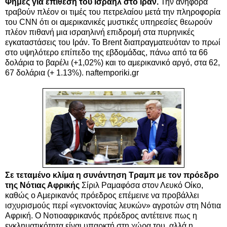
Φήμες για επίθεση του Ισραήλ στο Ιράν.
Την ανηφόρα
τραβούν πλέον οι τιμές του πετρελαίου μετά την πληροφορία
του CNN ότι οι αμερικανικές μυστικές υπηρεσίες θεωρούν
πλέον πιθανή μια ισραηλινή επιδρομή στα πυρηνικές
εγκαταστάσεις του Ιράν. Το Brent διαπραγματευόταν το πρωί
στο υψηλότερο επίπεδο της εβδομάδας, πάνω από τα 66
δολάρια το βαρέλι (+1,02%) και το αμερικανικό αργό, στα 62,
67 δολάρια (+ 1.13%). naftemporiki.gr
Σε τεταμένο κλίμα η συνάντηση Τραμπ με τον πρόεδρο
της Νότιας Αφρικής
Σίριλ Ραμαφόσα στον Λευκό Οίκο,
καθώς ο Αμερικανός πρόεδρος επέμεινε να προβάλλει
ισχυρισμούς περί «γενοκτονίας λευκών» αγροτών στη Νότια
Αφρική.
Ο Νοτιοαφρικανός πρόεδρος αντέτεινε πως η
εγκληματικότητα είναι υπαρκτή στη χώρα του, αλλά η