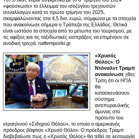
«φούσκωσε» το έλλειμμα του ισοζυγίου τρεχουσών
συναλλαγών κατά το πρώτο τρίμηνο του 2025,
σκαρφαλώνοντας στα 4,5 δισ. ευρώ, σύμφωνα με τα στοιχεία
που ανακοίνωσε σήμερα η Τράπεζα της Ελλάδος. Θετικά
είναι ωστόσο τα στοιχεία από το μέτωπο του τουρισμού, με
τις αφίξεις και τις ταξιδιωτικές εισπράξεις να επιμένουν σε
ανοδική τροχιά. naftemporiki.gr
«Χρυσός
Θόλος»: Ο
Ντόναλντ Τραμπ
ανακοίνωσε
χθες
Τρίτη ότι οι ΗΠΑ
θα
κατασκευάσουν
σύστημα
αντιπυραυλικής
άμυνας στο
πρότυπο του
ισραηλινού «Σιδηρού Θόλου», το οποίο ο αμερικανός
πρόεδρος βάφτισε «Χρυσό Θόλο». Ο πρόεδρος Τραμπ
διαβεβαίωσε πως ο «Χρυσός Θόλος» θα τεθεί σε λειτουργία