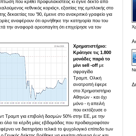
πτωση που κριθεί προφυλακιστέος κι έγινε δεκτό από
οκαλούμενος «εθνικός κοριός», εξαιτίας της εμπλοκής στο
 δεκαετίας του ’90, έμεινε στο ανακριτικό γραφείο για
ρίες αναφέρουν ότι αρνήθηκε την κατηγορία που του
Χ
τά την αναφορά αρεοπαγίτη ότι επιχείρησε να τον
r
Α
Χρηματιστήριο:
Κράτησε τις 1.800
μονάδες παρά το
μίνι sell -off
με
Νέ
σφραγίδα
Τραμπ. Ολική
ανατροπή έφερε
Δ
στo Χρηματιστήριο
Αθηνών - και όχι
μόνο - η απειλή
που εκτόξευσε ο
τ Τραμπ για επιβολή δασμών 50% στην ΕΕ, με την
ει όλα τα κέρδη μίας εβδομάδας που προδιαγραφόταν
φέρνει να διατηρήσει τελικά το ψυχολογικό επίπεδο των
ο Γενικός Δείκτης βρέθηκε να κινείται σήμερα έως και