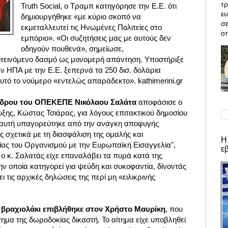
τρ
Truth Social, ο Τραμπ κατηγόρησε την Ε.Ε. ότι
ε
δημιουργήθηκε «με κύριο σκοπό να
σε
εκμεταλλευτεί τις Ηνωμένες Πολιτείες στο
οπ
εμπόριο». «Οι συζητήσεις μας με αυτούς δεν
οδηγούν πουθενά», σημείωσε,
τεινόμενο δασμό ως μονομερή απάντηση.
Υποστήριξε
ων ΗΠΑ με την Ε.Ε. ξεπερνά τα 250 δισ. δολάρια
υτό το νούμερο «εντελώς απαράδεκτο». kathimerini.gr
έδρου του ΟΠΕΚΕΠΕ Νικόλαου Σαλάτα
αποφάσισε ο
ξης, Κώστας Τσιάρας, για λόγους επιτακτικού δημοσίου
αυτή υπαγορεύτηκε από την ανάγκη αποφυγής
 σχετικά με τη διασφάλιση της ομαλής και
Η
ας του Οργανισμού με την Ευρωπαϊκή Εισαγγελία",
ε
ο κ. Σαλατάς είχε επαναλάβει τα πυρά κατά της
ν οποία κατηγορεί για ψεύδη και συκοφαντία, δίνοντάς
ι τις αρχικές δηλώσεις της περί μη «ειλικρινής
ε βραχιολάκι επιβλήθηκε στον Χρήστο Μαυρίκη
, που
γημα της δωροδοκίας δικαστή. Το αίτημα είχε υποβληθεί