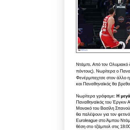
Ντάμπι.
Από τον Ολυμιακό 
πόντους).
Νωρίτερα ο Παναθ
Φενέρμπαχτσε στον άλλο ημι
και
Παναθηναϊκός θα βρεθού
Νωρίτερα γράφαμε:
Η μεγά
Παναθηναϊκός του Έργκιν 
Μονακό του Βασίλη Σπανούλ
θα παλέψουν για τον φετινό
Euroleague στο Άμπου Ντά
θέση στο τζάμπολ στις 18:0