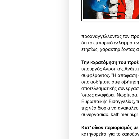
προαναγγέλλοντας τον προ
ότι το εμπορικό έλλειμμα τ
ετησίως, χαρακτηρίζοντας α
Την καρατόμηση του προ
υπουργός Αγροτικής Ανάπτυ
συμφέροντος. "Η απόφαση 
οποιασδήποτε αμφισβήτησης
αποτελεσματικής συνεργασί
'οπως αναφέρει. Νωρίτερα, 
Ευρωπαϊκής Εισαγγελίας, τη
της νέα διορία να ανακαλέσε
συνεργασία». kathimerini.gr
Κατ’ οίκον περιορισμός μ
κατηγορείται για το κακούρ