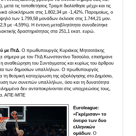
), μετά τις τοποθετήσεις Τραμπ διολίσθησε μέχρι και τις
ελικά ολοκλήρωσε στις 1.802,34 με -1,42%. Παρομοίως, ο
υψηλό των 1.799,58 μονάδων έκλεισε στις 1.744,21 μον.
02,9 με -4,59%). Η έντονη μεταβλητότητα συνοδεύτηκε
λακτικής δραστηριότητας στα 251,1 εκατ. ευρώ.
 με ΠτΔ.
Ο πρωθυπουργός Κυριάκος Μητσοτάκης
ίχε σήμερα με τον ΠτΔ Κωνσταντίνο Τασούλα, επισήμανε
 η αναθεώρηση του Συντάγματος και κυρίως του άρθρου
ητα των δημοσίων υπαλλήλων. Ο πρωθυπουργός
α τη θεσμική κατοχύρωση της αξιολόγησης στο Δημόσιο,
ευση των συνεπών υπαλλήλων, όσο και τη δυνατότητα
ημμένα δεν ανταποκρίνονται στις υποχρεώσεις τους,
ια. ΑΠΕ-ΜΠΕ
Euroleague:
«Γκρέμισαν» το
όνειρο των δυο
ελληνικών
ομάδων
. Ο