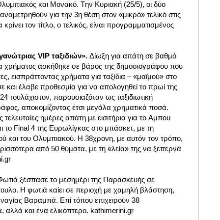
Ολυμπιακός και Μονακό. Tην Κυριακή (25/5), οι δύο
 αναμετρηθούν για την 3η θέση στον «μικρό» τελικό στις
κρίνει τον τίτλο, ο τελικός, είναι προγραμματισμένος
γανώτριας VIP ταξιδιών».
Δίωξη για απάτη σε βαθμό
α χρήματος ασκήθηκε σε βάρος της δημοσιογράφου που
ες, εισπράττοντας χρήματα για ταξίδια – «μαϊμού» στο
ε και έλαβε προθεσμία για να απολογηθεί το πρωί της
024 τουλάχιστον, παρουσιαζόταν ως ταξιδιωτική
άφος, αποκομίζοντας έτσι μεγάλα χρηματικά ποσά.
τις τελευταίες ημέρες απάτη με εισιτήρια για το Aμπου
 το Final 4 της Ευρωλίγκας στο μπάσκετ, με τη
ύ και του Ολυμπιακού. Η 38χρονη, με αυτόν τον τρόπο,
ρισσότερα από 50 θύματα, με τη «λεία» της να ξεπερνά
i.gr
Φωτιά ξέσπασε το μεσημέρι της Παρασκευής σε
υλο. Η φωτιά καίει σε περιοχή με χαμηλή βλάστηση,
αναγίας Βαραμπά. Επί τόπου επιχειρούν 38
 αλλά και ένα ελικόπτερο. kathimerini.gr