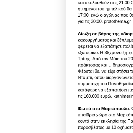
και ακολουθούν στις 21:00 
ηττημένοι του ημιτελικού θα
17:00, ενώ ο αγώνας που θα 
για τις 20:00. protothema.gr
Δίωξη σε βάρος της «διορ
κακουργήματος και ξέπλυμ
φέρεται να εξαπάτησε πολίτ
εξωτερικό. Η 38χρονο ζήτησ
Τρίτης. Από τον Μάιο του 2
πράκτορας και… δημοσιογρ
Φέρεται δε, να είχε στήσει 
Ντάμπι, όπου διοργανώνεται
συμμετοχή του Παναθηναϊκο
κατάφερε να εξαπατήσει πε
τις 160.000 ευρώ. kathimerin
Φωτιά στο Μαρκόπουλο.
υπαίθριο χώρο στο Μαρκόπο
κοντά στην εκκλησία της Π
πυροσβέστες με 10 οχήματα,