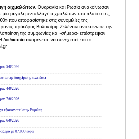
αγή αιχμαλώτων
. Ουκρανία και Ρωσία ανακοίνωσαν
 μία μεγάλη ανταλλαγή αιχμαλώτων στο πλαίσιο της
00» που αποφασίστηκε στις συνομιλίες της
ρανός πρόεδρος Βολοντίμιρ Ζελένσκι ανακοίνωσε την
υλοποίηση της συμφωνίας και -σήμερα- επέστρεψαν
 διαδικασία αναμένεται να συνεχιστεί και το
i.gr
Πολιτική
ρας 5/8/2026
τία της διαχείρισης τελειώνει
ρας 4/8/2026
ρας 7/8/2026
χει εξαφανιστεί στην Ευρώπη
ρας 6/8/2026
αζιέρα με 87.000 ευρώ