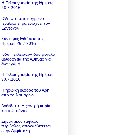
Η Γελοιογραφία της Ημέρας
26.7.2016
DW: «To αποτυχημένο
πραξικόπημα ενισχύει τον
Ερντογάν»
Σύντομες Ειδήσεις της
Ημέρας 26.7.2016
Ινδοί «έκλεισαν» δύο μεγάλα
ξενοδοχεία της Αθήνας για
έναν γάμο
Η Γελοιογραφία της Ημέρας
30.7.2016
Η ηρωική έξοδος του Άρη
από το Ναυαρίνο
Ανέκδοτα: Η χοντρή κυρία
και ο ζητιάνος
Σημαντικός ταφικός
περίβολος αποκαλύπτεται
στην Αμφίπολη