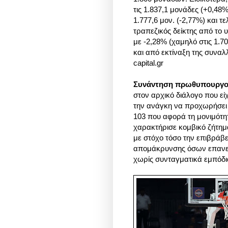
τις 1.837,1 μονάδες (+0,48%
1.777,6 μον. (-2,77%) και τ
τραπεζικός δείκτης από το 
με -2,28% (χαμηλό στις 1.7
και από εκτίναξη της συναλ
capital.gr
Συνάντηση πρωθυπουργού
στον αρχικό διάλογο που ε
την ανάγκη να προχωρήσει
103 που αφορά τη μονιμότ
χαρακτήρισε κομβικό ζήτημ
με στόχο τόσο την επιβράβ
απομάκρυνσης όσων επανειλ
χωρίς συνταγματικά εμπόδ