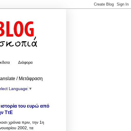
κδοτα
Διάφορα
ranslate / Μετάφραση
elect Language
▼
 ιστορία του ευρώ από
ην ΤτΕ
κοσι χρόνια πριν, την 1η
νουαρίου 2002, τα