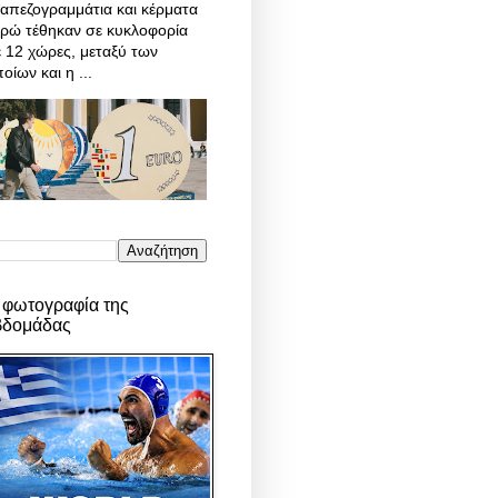
απεζογραμμάτια και κέρματα
υρώ τέθηκαν σε κυκλοφορία
 12 χώρες, μεταξύ των
οίων και η ...
 φωτογραφία της
βδομάδας