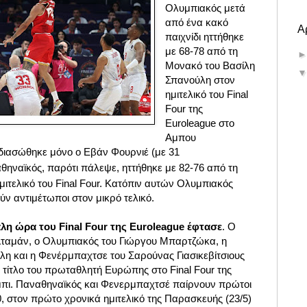
Ολυμπιακός μετά
από ένα κακό
Α
παιχνίδι ηττήθηκε
με 68-78 από τη
Μονακό του Βασίλη
Σπανούλη στον
ημιτελικό του Final
Four της
Euroleague στο
Αμπου
διασώθηκε μόνο ο Εβάν Φουρνιέ (με 31
ηναϊκός, παρότι πάλεψε, ηττήθηκε με 82-76 από τη
τελικό του Final Four. Κατόπιν αυτών
Ολυμπιακός
ν αντιμέτωποι στον μικρό τελικό.
λη ώρα του Final Four της Euroleague έφτασε
. Ο
Αταμάν, ο Ολυμπιακός του Γιώργου Μπαρτζώκα, η
η και η Φενέρμπαχτσε του Σαρούνας Γιασικεβίτσιους
 τίτλο του πρωταθλητή Ευρώπης στο Final Four της
μπι. Παναθηναϊκός και Φενερμπαχτσέ παίρνουν πρώτοι
0, στον πρώτο χρονικά ημιτελικό της Παρασκευής (23/5)