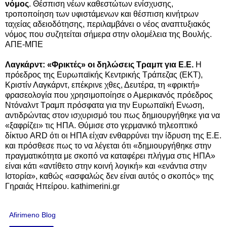
νόμος
. Θέσπιση νέων καθεστώτων ενίσχυσης,
τροποποίηση των υφιστάμενων και θέσπιση κινήτρων
ταχείας αδειοδότησης, περιλαμβάνει ο νέος αναπτυξιακός
νόμος που συζητείται σήμερα στην ολομέλεια της Βουλής.
ΑΠΕ-ΜΠΕ
Λαγκάρντ: «Φρικτές» οι δηλώσεις Τραμπ για Ε.Ε.
Η
πρόεδρος της Ευρωπαϊκής Κεντρικής Τράπεζας (ΕΚΤ),
Κριστίν Λαγκάρντ, επέκρινε χθες, Δευτέρα, τη «φρικτή»
φρασεολογία που χρησιμοποίησε ο Αμερικανός πρόεδρος
Ντόναλντ Τραμπ πρόσφατα για την Ευρωπαϊκή Ενωση,
αντιδρώντας στον ισχυρισμό του πως δημιουργήθηκε για να
«ξαφρίζει» τις ΗΠΑ. Θύμισε στο γερμανικό τηλεοπτικό
δίκτυο ARD ότι οι ΗΠΑ είχαν ενθαρρύνει την ίδρυση της Ε.Ε.
και πρόσθεσε πως το να λέγεται ότι «δημιουργήθηκε στην
πραγματικότητα με σκοπό να καταφέρει πλήγμα στις ΗΠΑ»
είναι κάτι «αντίθετο στην κοινή λογική» και «ενάντια στην
Ιστορία», καθώς «ασφαλώς δεν είναι αυτός ο σκοπός» της
Γηραιάς Ηπείρου. kathimerini.gr
Afirimeno Blog