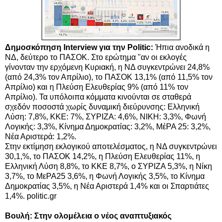
Δημοσκόπηση Interview για την Politic:
Ήπια ανοδικά η
ΝΔ, δεύτερο το ΠΑΣΟΚ. Στο ερώτημα "αν οι εκλογές
γίνονταν την ερχόμενη Κυριακή, η ΝΔ συγκεντρώνει 24,8%
(από 24,3% τον Απρίλιο), το ΠΑΣΟΚ 13,1% (από 11,5% τον
Απρίλιο) και η Πλεύση Ελευθερίας 9% (από 11% τον
Απρίλιο). Τα υπόλοιπα κόμματα κινούνται σε σταθερά
σχεδόν ποσοστά χωρίς δυναμική διεύρυνσης: Ελληνική
Λύση: 7,8%, ΚΚΕ: 7%, ΣΥΡΙΖΑ: 4,6%, ΝΙΚΗ: 3,3%, Φωνή
Λογικής: 3,3%, Κίνημα Δημοκρατίας: 3,2%, ΜέΡΑ 25: 3,2%,
Νέα Αριστερά: 1,2%.
Στην εκτίμηση εκλογικού αποτελέσματος, η ΝΔ συγκεντρώνει
30,1,%, το ΠΑΣΟΚ 14,2%, η Πλεύση Ελευθερίας 11%, η
Ελληνική Λύση 8,8%, το ΚΚΕ 8,7%, ο ΣΥΡΙΖΑ 5,3%, η Νίκη
3,7%, το ΜεΡΑ25 3,6%, η Φωνή Λογικής 3,5%, το Κίνημα
Δημοκρατίας 3,5%, η Νέα Αριστερά 1,4% και οι Σπαρτιάτες
1,4%. politic.gr
Βουλή: Στην ολομέλεια ο νέος αναπτυξιακός