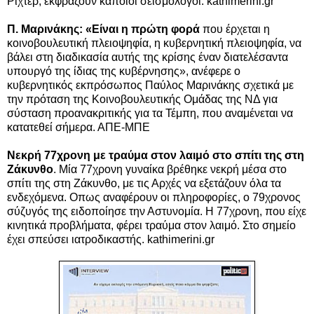
Ρίχτερ, εκφράζουν κάποιοι σεισμολόγοι. kathimerini.gr
Π. Μαρινάκης: «Είναι η πρώτη φορά
που έρχεται η
κοινοβουλευτική πλειοψηφία, η κυβερνητική πλειοψηφία, να
βάλει στη διαδικασία αυτής της κρίσης έναν διατελέσαντα
υπουργό της ίδιας της κυβέρνησης», ανέφερε ο
κυβερνητικός εκπρόσωπος Παύλος Μαρινάκης σχετικά με
την πρόταση της Κοινοβουλευτικής Ομάδας της ΝΔ για
σύσταση προανακριτικής για τα Τέμπη, που αναμένεται να
κατατεθεί σήμερα. ΑΠΕ-ΜΠΕ
Νεκρή 77χρονη με τραύμα στον λαιμό στο σπίτι της στη
Ζάκυνθο
. Μία 77χρονη γυναίκα βρέθηκε νεκρή μέσα στο
σπίτι της στη Ζάκυνθο, με τις Αρχές να εξετάζουν όλα τα
ενδεχόμενα. Οπως αναφέρουν οι πληροφορίες, ο 79χρονος
σύζυγός της ειδοποίησε την Αστυνομία. Η 77χρονη, που είχε
κινητικά προβλήματα, φέρει τραύμα στον λαιμό. Στο σημείο
έχει σπεύσει ιατροδικαστής. kathimerini.gr