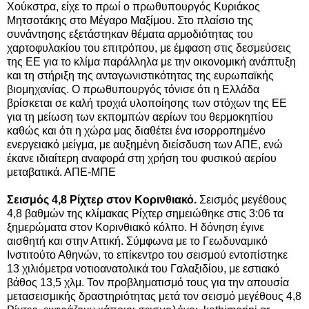
Χούκστρα, είχε το πρωί ο πρωθυπουργός Κυριάκος
Μητσοτάκης στο Μέγαρο Μαξίμου. Στο πλαίσιο της
συνάντησης εξετάστηκαν θέματα αρμοδιότητας του
χαρτοφυλακίου του επιτρόπου, με έμφαση στις δεσμεύσεις
της ΕΕ για το κλίμα παράλληλα με την οικονομική ανάπτυξη
και τη στήριξη της ανταγωνιστικότητας της ευρωπαϊκής
βιομηχανίας. Ο πρωθυπουργός τόνισε ότι η Ελλάδα
βρίσκεται σε καλή τροχιά υλοποίησης των στόχων της ΕΕ
για τη μείωση των εκπομπών αερίων του θερμοκηπίου
καθώς και ότι η χώρα μας διαθέτει ένα ισορροπημένο
ενεργειακό μείγμα, με αυξημένη διείσδυση των ΑΠΕ, ενώ
έκανε ιδιαίτερη αναφορά στη χρήση του φυσικού αερίου
μεταβατικά. ΑΠΕ-ΜΠΕ
Σεισμός 4,8 Ρίχτερ στον Κορινθιακό.
Σεισμός μεγέθους
4,8 βαθμών της κλίμακας Ρίχτερ σημειώθηκε στις 3:06 τα
ξημερώματα στον Κορινθιακό κόλπο. Η δόνηση έγινε
αισθητή και στην Αττική. Σύμφωνα με το Γεωδυναμικό
Ινστιτούτο Αθηνών, το επίκεντρο του σεισμού εντοπίστηκε
13 χιλιόμετρα νοτιοανατολικά του Γαλαξιδίου, με εστιακό
βάθος 13,5 χλμ. Τον προβληματισμό τους για την απουσία
μετασεισμικής δραστηριότητας μετά τον σεισμό μεγέθους 4,8